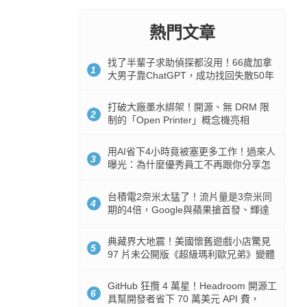
熱門文章
找了半輩子求助偵探都沒用！66歲加拿
1
大男子靠ChatGPT，成功找回失散50年
家人
打破大廠墨水綁架！開源、無 DRM 限
2
制的「Open Printer」概念機亮相
用AI省下4小時竟被塞更多工作！過來人
3
曝光：為什麼優秀員工不再跟你分享怎
麼使用AI
台積電2奈米太猛了！流片量是3奈米同
4
期的4倍，Google與蘋果搶首發、輝達
與AMD排隊等產能
典藏界大地震！美國懷舊遊戲小店驚見
5
97 片未公開版《超級瑪利歐兄弟》變體
任天堂卡帶
GitHub 狂攬 4 萬星！Headroom 開源工
6
具幫開發者省下 70 萬美元 API 費，