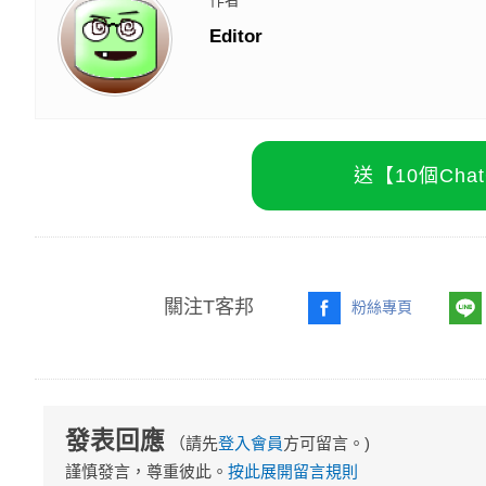
作者
Editor
送【10個Ch
關注T客邦
粉絲專頁
發表回應
（請先
登入會員
方可留言。)
謹慎發言，尊重彼此。
按此展開留言規則