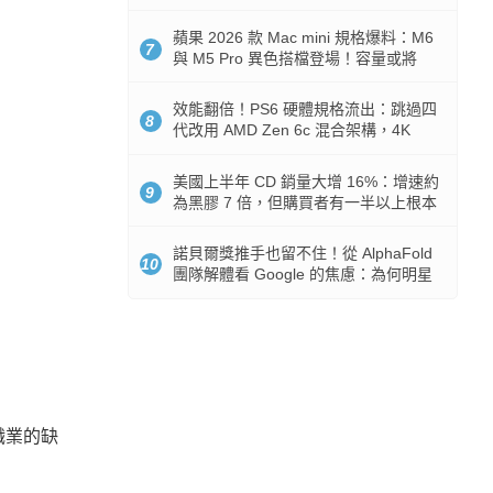
Token 消耗暴降 92%
蘋果 2026 款 Mac mini 規格爆料：M6
7
與 M5 Pro 異色搭檔登場！容量或將
512GB 起跳
效能翻倍！PS6 硬體規格流出：跳過四
8
代改用 AMD Zen 6c 混合架構，4K
120fps 與全光追時代來臨
美國上半年 CD 銷量大增 16%：增速約
9
為黑膠 7 倍，但購買者有一半以上根本
沒有播放器
諾貝爾獎推手也留不住！從 AlphaFold
10
團隊解體看 Google 的焦慮：為何明星
實驗室要為 Gemini 讓路？
職業的缺