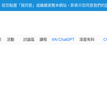
，若您點選「我同意」或繼續瀏覽本網站，即表示您同意我們的
片
活動
討論區
課程
#AI ChatGPT
深度有料
C