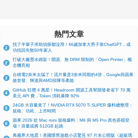
熱門文章
找了半輩子求助偵探都沒用！66歲加拿大男子靠ChatGPT，成
1
功找回失散50年家人
打破大廠墨水綁架！開源、無 DRM 限制的「Open Printer」概
2
念機亮相
台積電2奈米太猛了！流片量是3奈米同期的4倍，Google與蘋果
3
搶首發、輝達與AMD排隊等產能
GitHub 狂攬 4 萬星！Headroom 開源工具幫開發者省下 70 萬
4
美元 API 費，Token 消耗暴降 92%
24GB 大容量來了！NVIDIA RTX 5070 Ti SUPER 爆料總整理：
5
規格、功耗、上市時間
蘋果 2026 款 Mac mini 規格爆料：M6 與 M5 Pro 異色搭檔登
6
場！容量或將 512GB 起跳
典藏界大地震！美國懷舊遊戲小店驚見 97 片未公開版《超級瑪