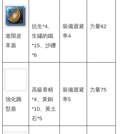
抗生*4、
裝備迴避
力量62
進階皮
生鏽的鐵
率4
革盾
*15、沙礫
*6
高級香精
裝備迴避
力量75
*4、黃銅
率5
強化圓
*10、黃土
型盾
石*5