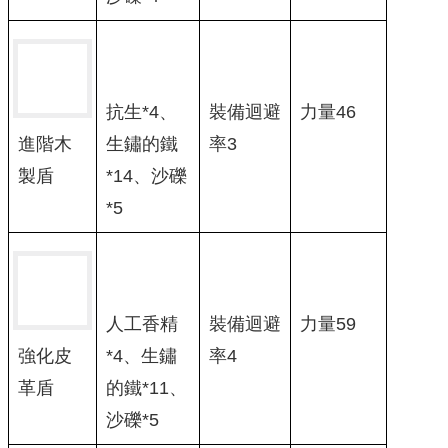
抗生*4、
裝備迴避
力量46
生鏽的鐵
率3
進階木
*14、沙礫
製盾
*5
人工香精
裝備迴避
力量59
*4、生鏽
率4
強化皮
的鐵*11、
革盾
沙礫*5