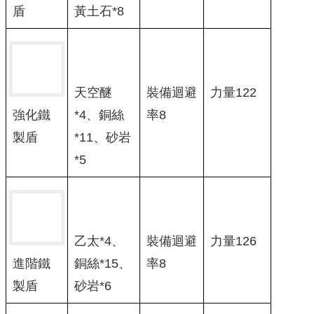
黃土石*8
盾
天空醚
裝備迴避
力量122
*4、銅絲
率8
強化鐵
*11、砂岩
製盾
*5
乙太*4、
裝備迴避
力量126
銅絲*15、
率8
進階鐵
砂岩*6
製盾