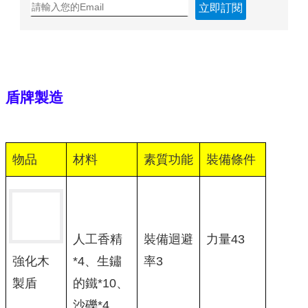
立即訂閱
盾牌製造
物品
材料
素質功能
裝備條件
人工香精
裝備迴避
力量43
*4、生鏽
率3
強化木
的鐵*10、
製盾
沙礫*4