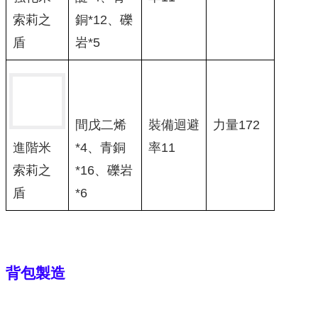
索莉之
銅*12、礫
盾
岩*5
間戊二烯
裝備迴避
力量172
*4、青銅
率11
進階米
*16、礫岩
索莉之
*6
盾
背包製造