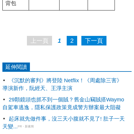
背包
上一頁
1
2
下一頁
延伸閱讀
《沉默的審判》將登陸 Netflix！《周處除三害》
導演新作，阮經天、王淨主演
29顆鏡頭也抓不到一個賊？舊金山竊賊搭Waymo
自駕車逃逸，隱私保護政策竟成警方辦案最大阻礙
起床就先做件事，沒三天小腹就不見了! 肚子一天
天變...
PR・新素簡