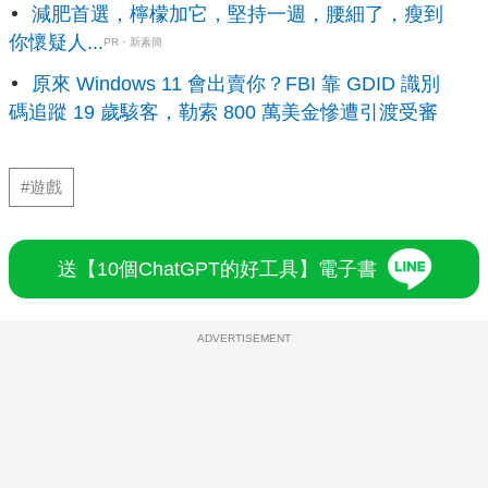
減肥首選，檸檬加它，堅持一週，腰細了，瘦到
你懷疑人...
PR・新素簡
原來 Windows 11 會出賣你？FBI 靠 GDID 識別
碼追蹤 19 歲駭客，勒索 800 萬美金慘遭引渡受審
#遊戲
送【10個ChatGPT的好工具】電子書
ADVERTISEMENT