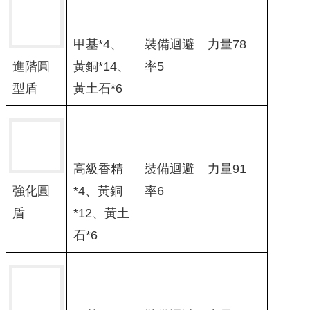
甲基*4、
裝備迴避
力量78
黃銅*14、
率5
進階圓
黃土石*6
型盾
高級香精
裝備迴避
力量91
*4、黃銅
率6
強化圓
*12、黃土
盾
石*6