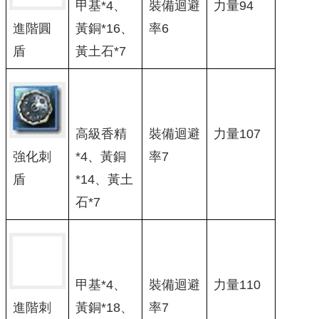
甲基*4、
裝備迴避
力量94
黃銅*16、
率6
進階圓
黃土石*7
盾
高級香精
裝備迴避
力量107
強化刺
*4、黃銅
率7
盾
*14、黃土
石*7
甲基*4、
裝備迴避
力量110
黃銅*18、
率7
進階刺