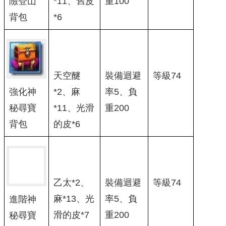
險登山
*11、舊皮
重100
背包
*6
天空醚
裝備迴避
等級74
強化神
*2、麻
率5、負
秘尋寶
*11、光滑
重200
背包
的皮*6
乙太*2、
裝備迴避
等級74
麻*13、光
率5、負
進階神
滑的皮*7
重200
秘尋寶