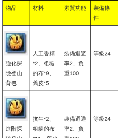
物品
材料
素質功能
裝備條
件
人工香精
裝備迴避
等級24
強化探
*2、粗糙
率2、負
險登山
的布*9、
重100
背包
舊皮*5
抗生*2、
裝備迴避
等級24
進階探
粗糙的布
率2、負