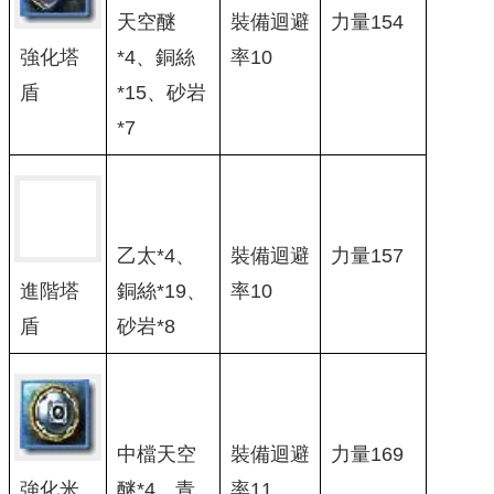
天空醚
裝備迴避
力量154
強化塔
*4、銅絲
率10
盾
*15、砂岩
*7
乙太*4、
裝備迴避
力量157
銅絲*19、
率10
進階塔
砂岩*8
盾
中檔天空
裝備迴避
力量169
強化米
醚*4、青
率11