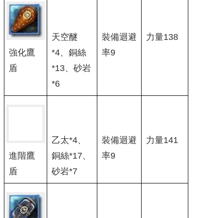
天空醚
裝備迴避
力量138
強化鷹
*4、銅絲
率9
盾
*13、砂岩
*6
乙太*4、
裝備迴避
力量141
銅絲*17、
率9
進階鷹
砂岩*7
盾