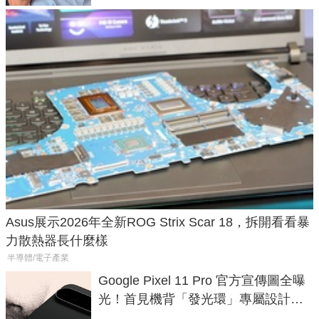
Asus展示2026年全新ROG Strix Scar 18，拆開看看暴
力散熱器長什麼樣
半導體/電子產業
Google Pixel 11 Pro 官方宣傳圖全曝
光！首見機背「發光環」專屬設計、
120 倍變焦挑戰攝影極限