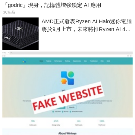
「godric」現身，記憶體增強鎖定 AI 應用
3C新品
AMD正式發表Ryzen AI Halo迷你電腦
將於9月上市，未來將推Ryzen AI 400
Max系列處理器與對應升級版