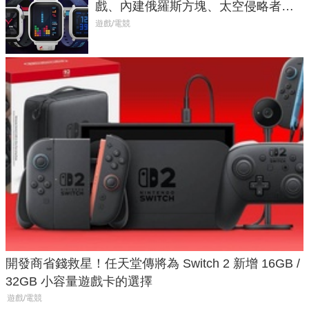
戲、內建俄羅斯方塊、太空侵略者，
不過竟然不能連手機？
遊戲/電競
開發商省錢救星！任天堂傳將為 Switch 2 新增 16GB /
32GB 小容量遊戲卡的選擇
遊戲/電競