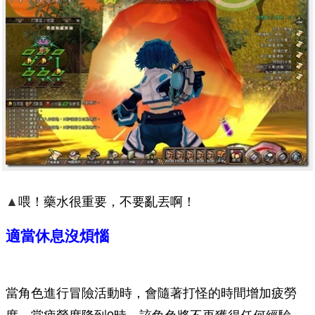
▲
喂！藥水很重要，不要亂丟啊！
適當休息沒煩惱
當角色進行冒險活動時，會隨著打怪的時間增加疲勞