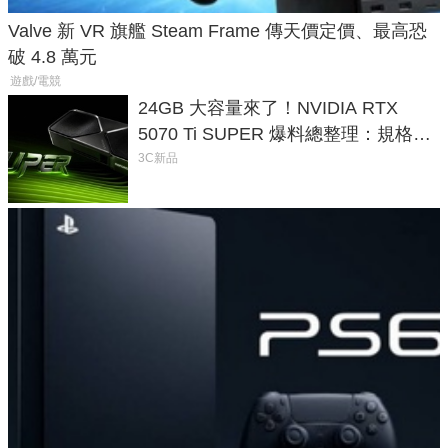
Valve 新 VR 旗艦 Steam Frame 傳天價定價、最高恐
破 4.8 萬元
遊戲/電競
24GB 大容量來了！NVIDIA RTX
5070 Ti SUPER 爆料總整理：規格、
功耗、上市時間
3C新品