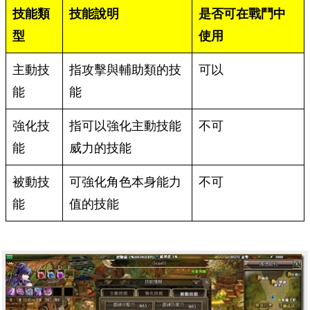
技能類
技能說明
是否可在戰鬥中
型
使用
主動技
指攻擊與輔助類的技
可以
能
能
強化技
指可以強化主動技能
不可
能
威力的技能
被動技
可強化角色本身能力
不可
能
值的技能