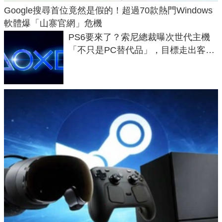
Google搜尋首位竟然是假的！超過70款熱門Windows
軟體爆「山寨官網」危機
PS6要來了？索尼總裁曝次世代主機
「不只是PC替代品」，目標走出客
廳、進軍電競桌面