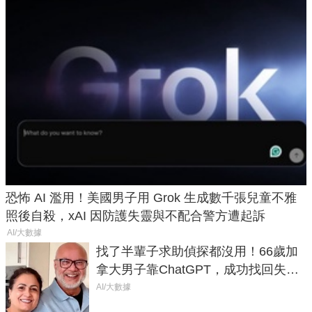
恐怖 AI 濫用！美國男子用 Grok 生成數千張兒童不雅
照後自殺，xAI 因防護失靈與不配合警方遭起訴
AI/大數據
找了半輩子求助偵探都沒用！66歲加
拿大男子靠ChatGPT，成功找回失散
50年家人
AI/大數據