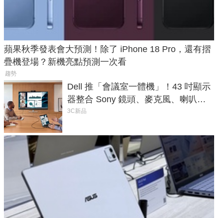
蘋果秋季發表會大預測！除了 iPhone 18 Pro，還有摺
疊機登場？新機亮點預測一次看
趨勢
Dell 推「會議室一體機」！43 吋顯示
器整合 Sony 鏡頭、麥克風、喇叭，
一條 USB-C 就能開會
3C新品