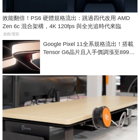
效能翻倍！PS6 硬體規格流出：跳過四代改用 AMD
Zen 6c 混合架構，4K 120fps 與全光追時代來臨
遊戲/電競
Google Pixel 11全系規格流出！搭載
Tensor G6晶片且入手價調漲至899美
元