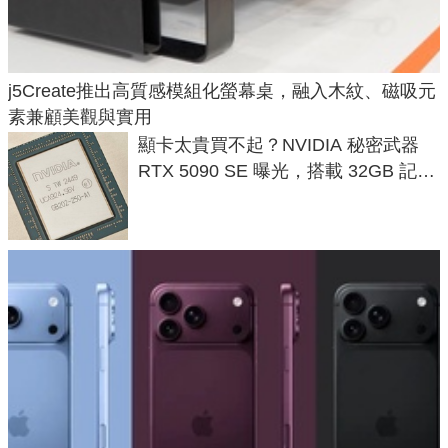
j5Create推出高質感模組化螢幕桌，融入木紋、磁吸元
素兼顧美觀與實用
顯卡太貴買不起？NVIDIA 秘密武器
RTX 5090 SE 曝光，搭載 32GB 記憶
體