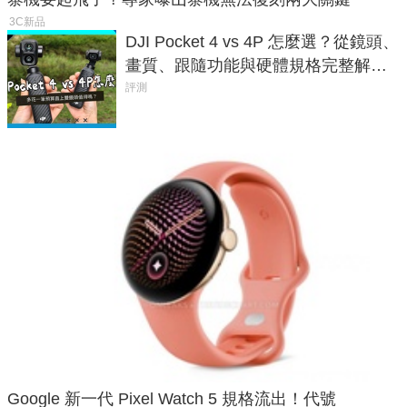
3C新品
DJI Pocket 4 vs 4P 怎麼選？從鏡頭、
畫質、跟隨功能與硬體規格完整解
析，一次看懂兩台差異
評測
Google 新一代 Pixel Watch 5 規格流出！代號