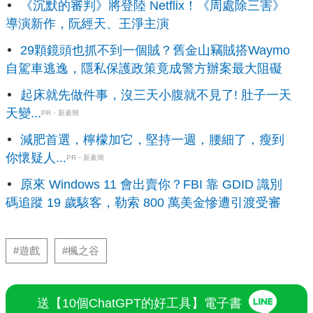
《沉默的審判》將登陸 Netflix！《周處除三害》
導演新作，阮經天、王淨主演
29顆鏡頭也抓不到一個賊？舊金山竊賊搭Waymo
自駕車逃逸，隱私保護政策竟成警方辦案最大阻礙
起床就先做件事，沒三天小腹就不見了! 肚子一天
天變...
PR・新素簡
減肥首選，檸檬加它，堅持一週，腰細了，瘦到
你懷疑人...
PR・新素簡
原來 Windows 11 會出賣你？FBI 靠 GDID 識別
碼追蹤 19 歲駭客，勒索 800 萬美金慘遭引渡受審
#遊戲
#楓之谷
送【10個ChatGPT的好工具】電子書