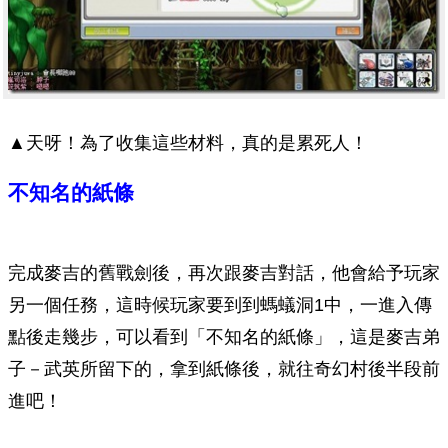
▲天呀！為了收集這些材料，真的是累死人！
不知名的紙條
完成麥吉的舊戰劍後，再次跟麥吉對話，他會給予玩家
另一個任務，這時候玩家要到到螞蟻洞1中，一進入傳
點後走幾步，可以看到「不知名的紙條」，這是麥吉弟
子－武英所留下的，拿到紙條後，就往奇幻村後半段前
進吧！