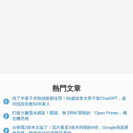
熱門文章
找了半輩子求助偵探都沒用！66歲加拿大男子靠ChatGPT，成
1
功找回失散50年家人
打破大廠墨水綁架！開源、無 DRM 限制的「Open Printer」概
2
念機亮相
台積電2奈米太猛了！流片量是3奈米同期的4倍，Google與蘋果
3