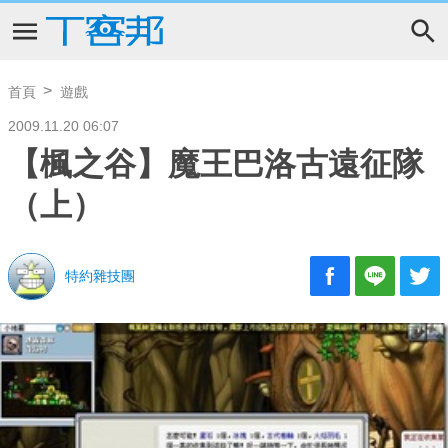
首頁
遊戲
2009.11.20 06:07
【楓之谷】魔王巴洛古遠征隊
（上）
特約雜技團