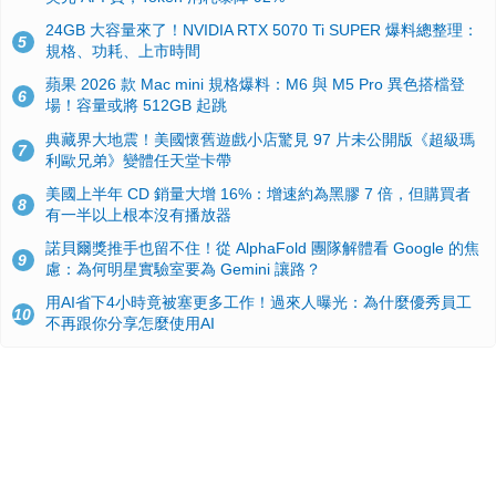
24GB 大容量來了！NVIDIA RTX 5070 Ti SUPER 爆料總整理：
5
規格、功耗、上市時間
蘋果 2026 款 Mac mini 規格爆料：M6 與 M5 Pro 異色搭檔登
6
場！容量或將 512GB 起跳
典藏界大地震！美國懷舊遊戲小店驚見 97 片未公開版《超級瑪
7
利歐兄弟》變體任天堂卡帶
美國上半年 CD 銷量大增 16%：增速約為黑膠 7 倍，但購買者
8
有一半以上根本沒有播放器
諾貝爾獎推手也留不住！從 AlphaFold 團隊解體看 Google 的焦
9
慮：為何明星實驗室要為 Gemini 讓路？
用AI省下4小時竟被塞更多工作！過來人曝光：為什麼優秀員工
10
不再跟你分享怎麼使用AI