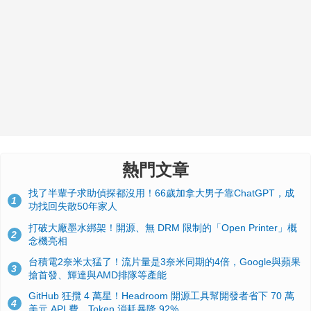
熱門文章
找了半輩子求助偵探都沒用！66歲加拿大男子靠ChatGPT，成
1
功找回失散50年家人
打破大廠墨水綁架！開源、無 DRM 限制的「Open Printer」概
2
念機亮相
台積電2奈米太猛了！流片量是3奈米同期的4倍，Google與蘋果
3
搶首發、輝達與AMD排隊等產能
GitHub 狂攬 4 萬星！Headroom 開源工具幫開發者省下 70 萬
4
美元 API 費，Token 消耗暴降 92%