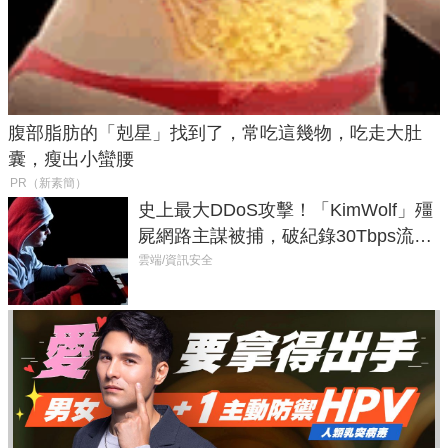
腹部脂肪的「剋星」找到了，常吃這幾物，吃走大肚
囊，瘦出小蠻腰
PR（新素簡）
史上最大DDoS攻擊！「KimWolf」殭
屍網路主謀被捕，破紀錄30Tbps流量
癱瘓全球！
雲端/資訊安全