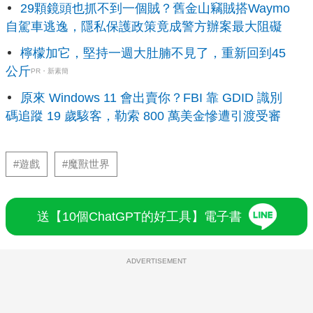
29顆鏡頭也抓不到一個賊？舊金山竊賊搭Waymo
自駕車逃逸，隱私保護政策竟成警方辦案最大阻礙
檸檬加它，堅持一週大肚腩不見了，重新回到45
公斤
PR・新素簡
原來 Windows 11 會出賣你？FBI 靠 GDID 識別
碼追蹤 19 歲駭客，勒索 800 萬美金慘遭引渡受審
#遊戲
#魔獸世界
送【10個ChatGPT的好工具】電子書
ADVERTISEMENT