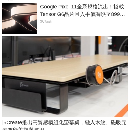
Google Pixel 11全系規格流出！搭載
Tensor G6晶片且入手價調漲至899美
元
3C新品
j5Create推出高質感模組化螢幕桌，融入木紋、磁吸元
素兼顧美觀與實用