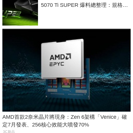
5070 Ti SUPER 爆料總整理：規格、
功耗、上市時間
AMD首款2奈米晶片將現身：Zen 6架構「Venice」確
定7月發表、256核心效能大噴發70%
3C新品