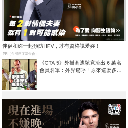
伴侶和妳一起預防HPV，才有資格說愛妳！
PR（台灣癌症基金會）
《GTA 5》外掛商遭駭竟流出 6 萬名
會員名單：外界驚呼「原來這麼多人
在開掛！」