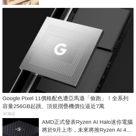
Google Pixel 11價格配色遭亞馬遜「偷跑」！全系列
容量256GB起跳、頂規摺疊機價位逼近7萬
3C新品
AMD正式發表Ryzen AI Halo迷你電腦
將於9月上市，未來將推Ryzen AI 400