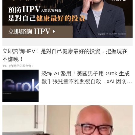
立即諮詢HPV！是對自己健康最好的投資，把握現在
不嫌晚！
PR（台灣癌症基金會）
恐怖 AI 濫用！美國男子用 Grok 生成
數千張兒童不雅照後自殺，xAI 因防護
失靈與不配合警方遭起訴