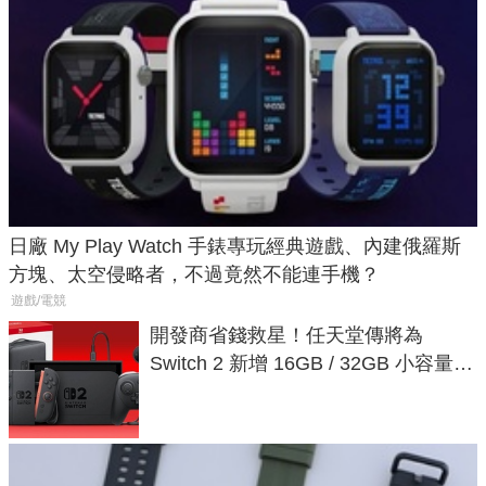
日廠 My Play Watch 手錶專玩經典遊戲、內建俄羅斯
方塊、太空侵略者，不過竟然不能連手機？
遊戲/電競
開發商省錢救星！任天堂傳將為
Switch 2 新增 16GB / 32GB 小容量遊
戲卡的選擇