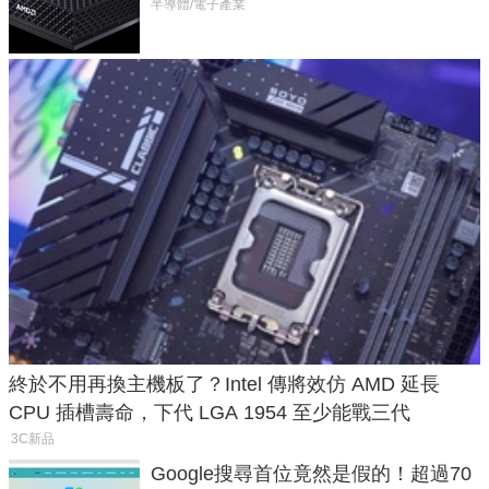
Max系列處理器與對應升級版
半導體/電子產業
終於不用再換主機板了？Intel 傳將效仿 AMD 延長
CPU 插槽壽命，下代 LGA 1954 至少能戰三代
3C新品
Google搜尋首位竟然是假的！超過70