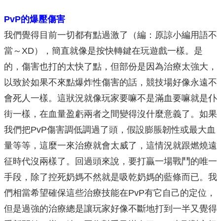
PvP的爆壓傷害
我們覺得目前一切都有點過激了（編：原諒小編用語不
當～XD），簡直就像是按快轉鍵在玩遊戲一樣。是
的，傷害也打的太快了點，但部份是因為治療太強大，
以致於如果不來點爆炸性傷害的話，競技場好像永遠不
會死人一樣。這狀況就像玩家要嘛不是滿血要嘛就是仆
街一樣，在血量盈虧兩者之間變得沒什麼意義了。如果
我們把PvP傷害調低調過了頭，假設膨脹韌性或最大血
量等等，這麼一來治療就會太威了，這情況就跟燃燒遠
征時代沒兩樣了。回過頭來說，要打贏一場戰鬥的唯一
手段，除了控死奶媽不然就是吸乾奶媽的藍條而已。我
們相當希望確保這些治療技能在PvP有它自己的定位，
但是過強的治療總是讓玩家好像不斷地打到一半又覺得