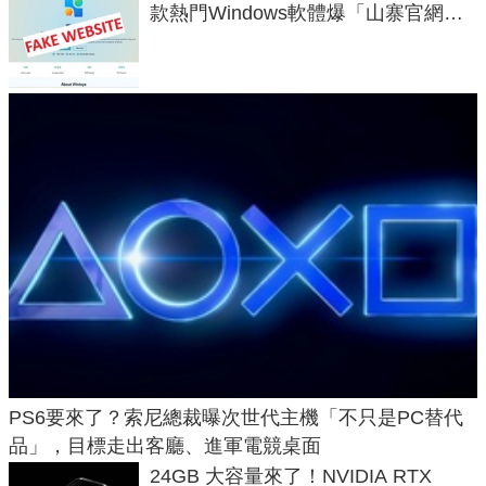
款熱門Windows軟體爆「山寨官網」
危機
PS6要來了？索尼總裁曝次世代主機「不只是PC替代
品」，目標走出客廳、進軍電競桌面
24GB 大容量來了！NVIDIA RTX