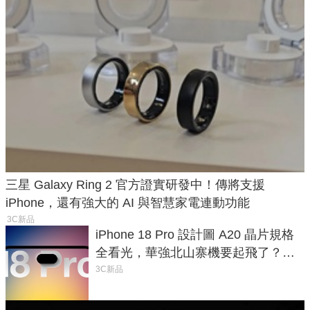
三星 Galaxy Ring 2 官方證實研發中！傳將支援
iPhone，還有強大的 AI 與智慧家電連動功能
3C新品
iPhone 18 Pro 設計圖 A20 晶片規格
全看光，華強北山寨機要起飛了？專
家曝山寨機無法復刻兩大關鍵
3C新品