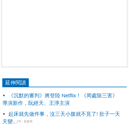
延伸閱讀
《沉默的審判》將登陸 Netflix！《周處除三害》
導演新作，阮經天、王淨主演
起床就先做件事，沒三天小腹就不見了! 肚子一天
天變...
PR・新素簡