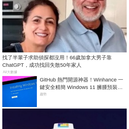
找了半輩子求助偵探都沒用！66歲加拿大男子靠
ChatGPT，成功找回失散50年家人
AI/大數據
GitHub 熱門開源神器！Winhance 一
鍵安全精簡 Windows 11 臃腫預裝軟
體與後台追蹤
趨勢