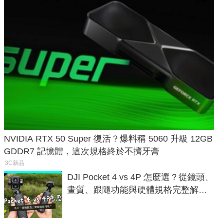
NVIDIA RTX 50 Super 復活？爆料稱 5060 升級 12GB
GDDR7 記憶體，這次規格終於不擠牙膏
3C新品
DJI Pocket 4 vs 4P 怎麼選？從鏡頭、
畫質、跟隨功能與硬體規格完整解
析，一次看懂兩台差異