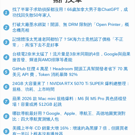
找了半輩子求助偵探都沒用！66歲加拿大男子靠ChatGPT，成
1
功找回失散50年家人
打破大廠墨水綁架！開源、無 DRM 限制的「Open Printer」概
2
念機亮相
記憶體漲太兇連老闆都怕了？SK海力士竟然認了價格「不正
3
常」：再漲下去不是好事
台積電2奈米太猛了！流片量是3奈米同期的4倍，Google與蘋果
4
搶首發、輝達與AMD排隊等產能
GitHub 狂攬 4 萬星！Headroom 開源工具幫開發者省下 70 萬
5
美元 API 費，Token 消耗暴降 92%
24GB 大容量來了！NVIDIA RTX 5070 Ti SUPER 爆料總整理：
6
規格、功耗、上市時間
蘋果 2026 款 Mac mini 規格爆料：M6 與 M5 Pro 異色搭檔登
7
場！容量或將 512GB 起跳
哪款導航最好用？Google、Apple、導航王、高德地圖實測對
8
比：四大導航實測懶人包
美國上半年 CD 銷量大增 16%：增速約為黑膠 7 倍，但購買者
9
有一半以上根本沒有播放器