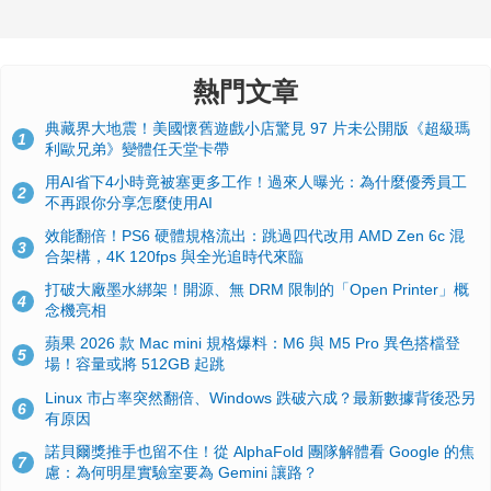
熱門文章
典藏界大地震！美國懷舊遊戲小店驚見 97 片未公開版《超級瑪
1
利歐兄弟》變體任天堂卡帶
用AI省下4小時竟被塞更多工作！過來人曝光：為什麼優秀員工
2
不再跟你分享怎麼使用AI
效能翻倍！PS6 硬體規格流出：跳過四代改用 AMD Zen 6c 混
3
合架構，4K 120fps 與全光追時代來臨
打破大廠墨水綁架！開源、無 DRM 限制的「Open Printer」概
4
念機亮相
蘋果 2026 款 Mac mini 規格爆料：M6 與 M5 Pro 異色搭檔登
5
場！容量或將 512GB 起跳
Linux 市占率突然翻倍、Windows 跌破六成？最新數據背後恐另
6
有原因
諾貝爾獎推手也留不住！從 AlphaFold 團隊解體看 Google 的焦
7
慮：為何明星實驗室要為 Gemini 讓路？