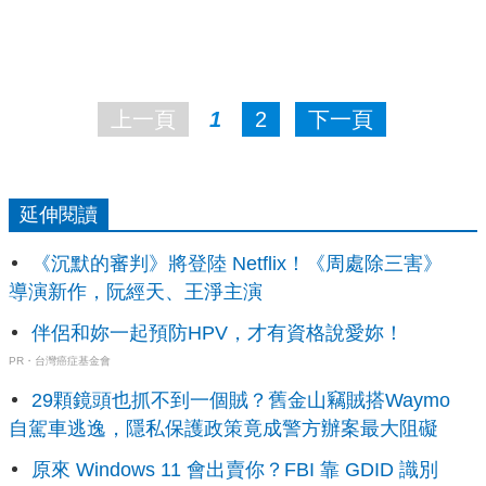
上一頁
1
2
下一頁
延伸閱讀
《沉默的審判》將登陸 Netflix！《周處除三害》
導演新作，阮經天、王淨主演
伴侶和妳一起預防HPV，才有資格說愛妳！
PR・台灣癌症基金會
29顆鏡頭也抓不到一個賊？舊金山竊賊搭Waymo
自駕車逃逸，隱私保護政策竟成警方辦案最大阻礙
原來 Windows 11 會出賣你？FBI 靠 GDID 識別