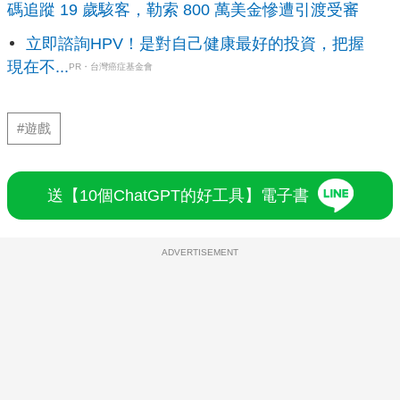
碼追蹤 19 歲駭客，勒索 800 萬美金慘遭引渡受審
立即諮詢HPV！是對自己健康最好的投資，把握
現在不...
PR・台灣癌症基金會
#遊戲
送【10個ChatGPT的好工具】電子書
ADVERTISEMENT