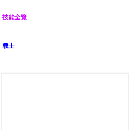
技能全覽
戰士