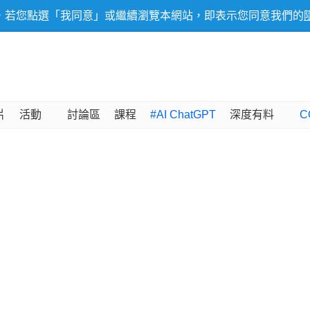
，若您點選「我同意」或繼續瀏覽本網站，即表示您同意我們的
片
活動
討論區
課程
#AI ChatGPT
深度有料
C