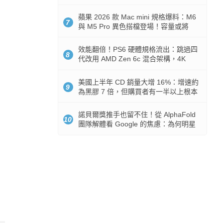
Token 消耗暴降 92%
蘋果 2026 款 Mac mini 規格爆料：M6
7
與 M5 Pro 異色搭檔登場！容量或將
512GB 起跳
效能翻倍！PS6 硬體規格流出：跳過四
8
代改用 AMD Zen 6c 混合架構，4K
120fps 與全光追時代來臨
美國上半年 CD 銷量大增 16%：增速約
9
為黑膠 7 倍，但購買者有一半以上根本
沒有播放器
諾貝爾獎推手也留不住！從 AlphaFold
10
團隊解體看 Google 的焦慮：為何明星
實驗室要為 Gemini 讓路？