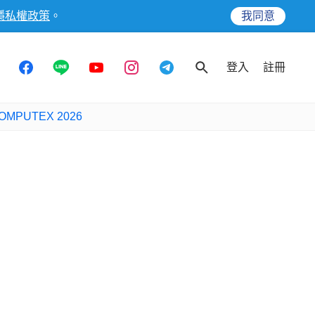
隱私權政策
。
我同意
登入
註冊
OMPUTEX 2026