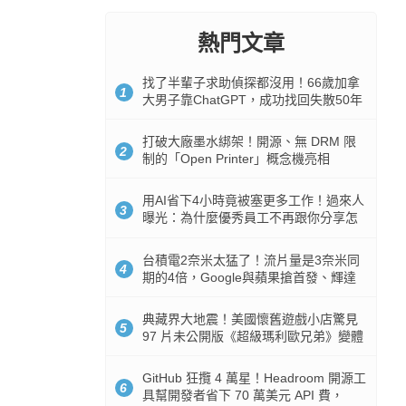
熱門文章
找了半輩子求助偵探都沒用！66歲加拿
1
大男子靠ChatGPT，成功找回失散50年
家人
打破大廠墨水綁架！開源、無 DRM 限
2
制的「Open Printer」概念機亮相
用AI省下4小時竟被塞更多工作！過來人
3
曝光：為什麼優秀員工不再跟你分享怎
麼使用AI
台積電2奈米太猛了！流片量是3奈米同
4
期的4倍，Google與蘋果搶首發、輝達
與AMD排隊等產能
典藏界大地震！美國懷舊遊戲小店驚見
5
97 片未公開版《超級瑪利歐兄弟》變體
任天堂卡帶
GitHub 狂攬 4 萬星！Headroom 開源工
6
具幫開發者省下 70 萬美元 API 費，