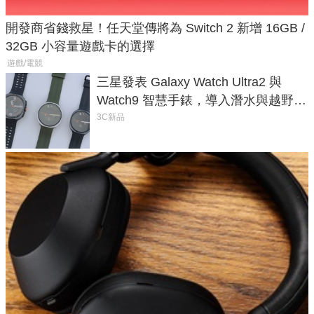
開發商省錢救星！任天堂傳將為 Switch 2 新增 16GB /
32GB 小容量遊戲卡的選擇
遊戲/電競
三星發表 Galaxy Watch Ultra2 與
Watch9 智慧手錶，導入潛水與越野跑
導航功能
3C新品