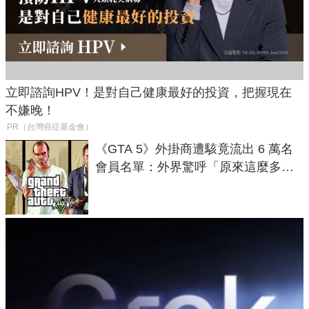
立即諮詢HPV！是對自己健康最好的投資，把握現在
不嫌晚！
PR（台灣癌症基金會）
《GTA 5》外掛商遭駭竟流出 6 萬名
會員名單：外界驚呼「原來這麼多人
在開掛！」