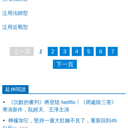
泛用法師型
泛用近戰型
上一頁
1
2
3
4
5
6
7
下一頁
延伸閱讀
《沉默的審判》將登陸 Netflix！《周處除三害》
導演新作，阮經天、王淨主演
檸檬加它，堅持一週大肚腩不見了，重新回到45
公斤
PR・新素簡