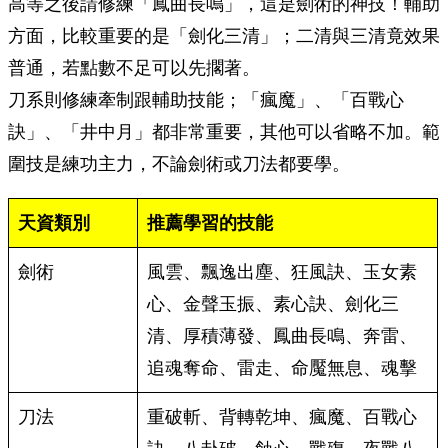
高等之後請修練「鳳曲長鳴」，這是劍術的神技！輔助
方面，比較重要的是「劍化三清」；二清與三清竟效果
普通，若點數不足可以先擱著。
刀系則修練牽制跟輔助技能；「瘋魔」、「百戰心
訣」、「井中月」都非常重要，其他可以省略不加。範
圍技是練功主力，不論劍術或刀法都要學。
天資類別
推薦學習的技能
劍術
風雲、飄逸出塵、狂風訣、玉女素
心、金聲玉振、素心訣、劍化三
清、厚積薄發、鳳曲長鳴、奔雷、
追魂奪命、雷走、命魘無息、魂擊
刀法
重破斬、背轉乾坤、瘋魔、百戰心