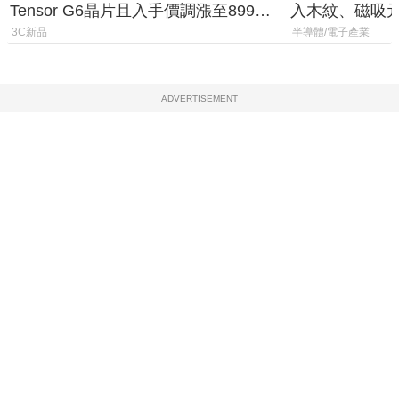
Tensor G6晶片且入手價調漲至899美
入木紋、磁吸
元
3C新品
半導體/電子產業
ADVERTISEMENT