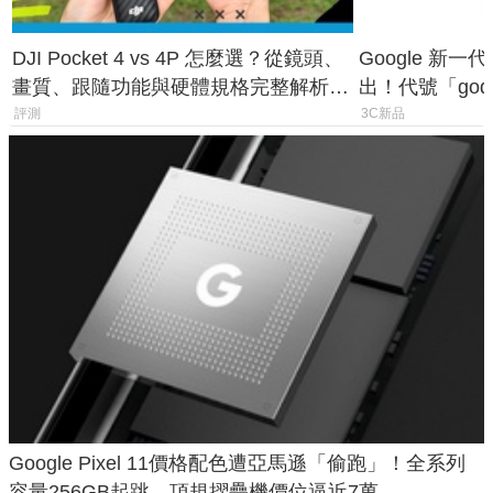
DJI Pocket 4 vs 4P 怎麼選？從鏡頭、
Google 新一代 
畫質、跟隨功能與硬體規格完整解析，
出！代號「god
一次看懂兩台差異
鎖定 AI 應用
評測
3C新品
Google Pixel 11價格配色遭亞馬遜「偷跑」！全系列
容量256GB起跳、頂規摺疊機價位逼近7萬