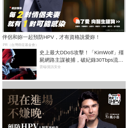
伴侶和妳一起預防HPV，才有資格說愛妳！
PR（台灣癌症基金會）
史上最大DDoS攻擊！「KimWolf」殭
屍網路主謀被捕，破紀錄30Tbps流量
癱瘓全球！
雲端/資訊安全