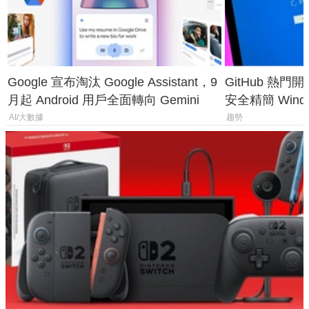
Google 宣布淘汰 Google Assistant，9
GitHub 熱門
月起 Android 用戶全面轉向 Gemini
安全精簡 Wind
後台追蹤
AI/大數據
趨勢