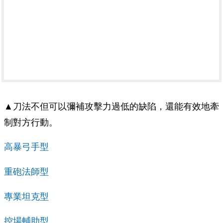
▲刀法不但可以彌補攻擊力過低的缺陷，還能有效地牽
制對方行動。
高暴弓手型
重砲法師型
專業坦克型
控場輔助型