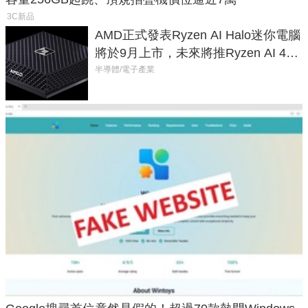
3C新品
AMD正式發表Ryzen AI Halo迷你電腦
將於9月上市，未來將推Ryzen AI 400
Max系列處理器與對應升級版
半導體/電子產業