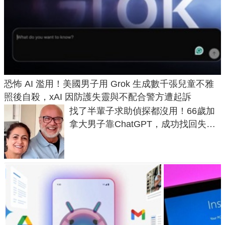
恐怖 AI 濫用！美國男子用 Grok 生成數千張兒童不雅
照後自殺，xAI 因防護失靈與不配合警方遭起訴
找了半輩子求助偵探都沒用！66歲加
拿大男子靠ChatGPT，成功找回失散
50年家人