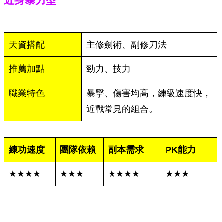
近身暴力型
天資搭配
主修劍術、副修刀法
推薦加點
勁力、技力
職業特色
暴擊、傷害均高，練級速度快，
近戰常見的組合。
練功速度
團隊依賴
副本需求
PK
能力
★★★★
★★★
★★★★
★★★