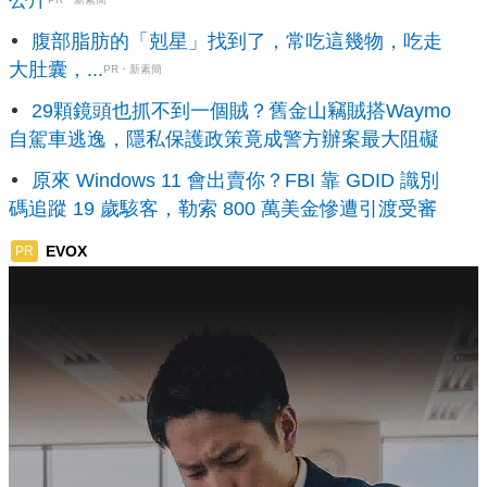
腹部脂肪的「剋星」找到了，常吃這幾物，吃走
大肚囊，...
PR・新素簡
29顆鏡頭也抓不到一個賊？舊金山竊賊搭Waymo
自駕車逃逸，隱私保護政策竟成警方辦案最大阻礙
原來 Windows 11 會出賣你？FBI 靠 GDID 識別
碼追蹤 19 歲駭客，勒索 800 萬美金慘遭引渡受審
EVOX
PR