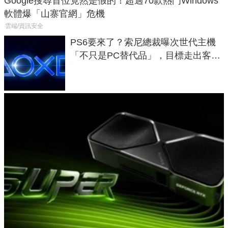
Google搜尋首位竟然是假的！超過70款熱門Windows
軟體爆「山寨官網」危機
雲端/資訊安全
PS6要來了？索尼總裁曝次世代主機
「不只是PC替代品」，目標走出客
廳、進軍電競桌面