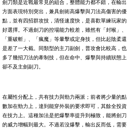
劍刀類是近戰最常見的組合，整體能力都不錯，在輸出
方面表現特別突出，兼具劍術高爆擊與刀法高傷害的優
點，並有四招群攻技，清怪速度快，是喜歡單練玩家的
好選擇。不過劍刀的控場能力較差，雖然有「封喉」、
「重破斬」、「瘋魔」等暈擊或定身技，但比起陰柔還
是差了一大截。同類型的主刀副劍，普攻會比較高，也
多了幾招刀法的牽制技，但在命中、爆擊與持續狀態上
卻不及主劍副刀。
在屬性分配上，共有技力與勁力兩派；前者將少量的點
數加在勁力上，達到能穿外裝的要求即可，其餘全投資
在技力上。這種加法是把爆擊率提升到極致，能將劍刀
的威力增幅到最大。不過若沒爆擊，輸出反而低，需要