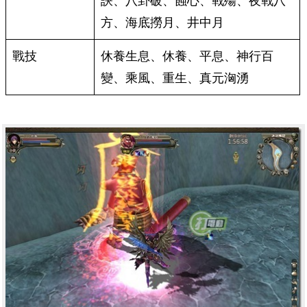
訣、八卦破、蝕心、戰殤、夜戰八
方、海底撈月、井中月
戰技
休養生息、休養、平息、神行百
變、乘風、重生、真元洶湧