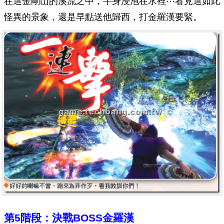
在這金剛山的溪流之中，半身浸泡在水裡⋯看見這如此
怪異的景象，還是早點送他歸西，打金羅漢要緊。
第5階段：決戰BOSS金羅漢