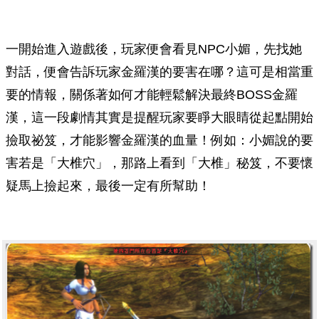
一開始進入遊戲後，玩家便會看見NPC小媚，先找她
對話，便會告訴玩家金羅漢的要害在哪？這可是相當重
要的情報，關係著如何才能輕鬆解決最終BOSS金羅
漢，這一段劇情其實是提醒玩家要睜大眼睛從起點開始
撿取祕笈，才能影響金羅漢的血量！例如：小媚說的要
害若是「大椎穴」，那路上看到「大椎」秘笈，不要懷
疑馬上撿起來，最後一定有所幫助！