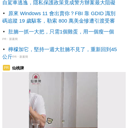
自駕車逃逸，隱私保護政策竟成警方辦案最大阻礙
原來 Windows 11 會出賣你？FBI 靠 GDID 識別
碼追蹤 19 歲駭客，勒索 800 萬美金慘遭引渡受審
肚腩一抓一大把，只需1個雞蛋，用一個瘦一個
PR・新素簡
檸檬加它，堅持一週大肚腩不見了，重新回到45
公斤
PR・新素簡
仙桃牌
PR