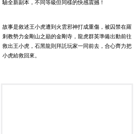
驗全新副本，不同等級但同樣的快感震撼！
故事是敘述王小虎遭到火雲邪神打成重傷，被囚禁在羅
剎教勢力金剛山之巔的金剛寺，龍虎群英準備出動前往
救出王小虎，石黑龍則拜託玩家一同前去，合心齊力把
小虎給救回來。