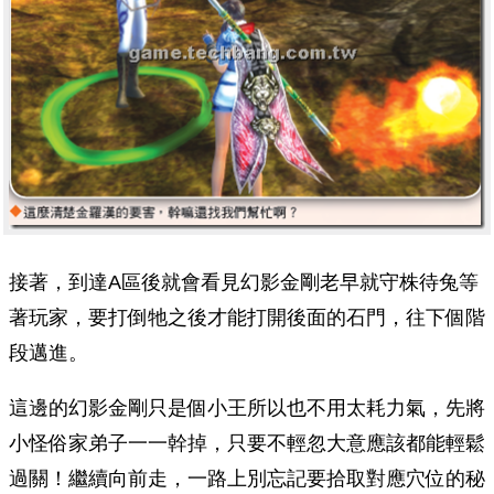
接著，到達A區後就會看見幻影金剛老早就守株待兔等
著玩家，要打倒牠之後才能打開後面的石門，往下個階
段邁進。
這邊的幻影金剛只是個小王所以也不用太耗力氣，先將
小怪俗家弟子一一幹掉，只要不輕忽大意應該都能輕鬆
過關！繼續向前走，一路上別忘記要拾取對應穴位的秘