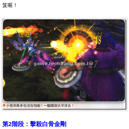
笈喔！
第2階段：擊殺白骨金剛