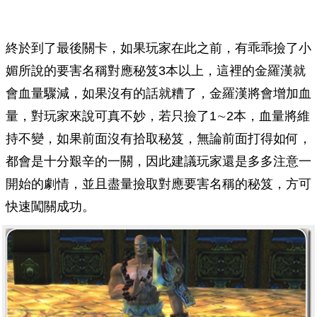
終於到了最後關卡，如果玩家在此之前，有乖乖撿了小
媚所說的要害名稱對應秘笈3本以上，這裡的金羅漢就
會血量驟減，如果沒有的話就糟了，金羅漢將會增加血
量，對玩家來說可真不妙，若只撿了1∼2本，血量將維
持不變，如果前面沒有拾取秘笈，無論前面打得如何，
都會是十分艱辛的一關，因此建議玩家還是多多注意一
開始的劇情，並且盡量撿取對應要害名稱的秘笈，方可
快速闖關成功。