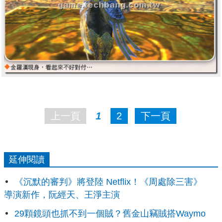
上一頁
1
2
下一頁
延伸閱讀
《沉默的審判》將登陸 Netflix！《周處除三害》
導演新作，阮經天、王淨主演
29顆鏡頭也抓不到一個賊？舊金山竊賊搭Waymo