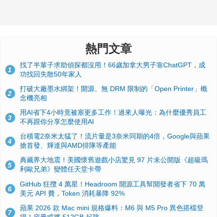
熱門文章
找了半輩子求助偵探都沒用！66歲加拿大男子靠ChatGPT，成
1
功找回失散50年家人
打破大廠墨水綁架！開源、無 DRM 限制的「Open Printer」概
2
念機亮相
用AI省下4小時竟被塞更多工作！過來人曝光：為什麼優秀員工
3
不再跟你分享怎麼使用AI
台積電2奈米太猛了！流片量是3奈米同期的4倍，Google與蘋果
4
搶首發、輝達與AMD排隊等產能
典藏界大地震！美國懷舊遊戲小店驚見 97 片未公開版《超級瑪
5
利歐兄弟》變體任天堂卡帶
GitHub 狂攬 4 萬星！Headroom 開源工具幫開發者省下 70 萬
6
美元 API 費，Token 消耗暴降 92%
蘋果 2026 款 Mac mini 規格爆料：M6 與 M5 Pro 異色搭檔登
7
場！容量或將 512GB 起跳