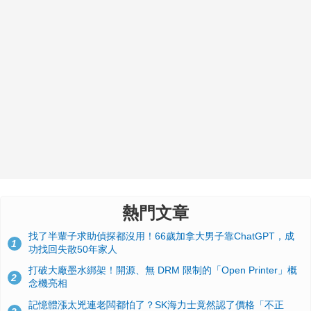
熱門文章
找了半輩子求助偵探都沒用！66歲加拿大男子靠ChatGPT，成
1
功找回失散50年家人
打破大廠墨水綁架！開源、無 DRM 限制的「Open Printer」概
2
念機亮相
記憶體漲太兇連老闆都怕了？SK海力士竟然認了價格「不正