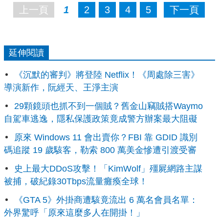
上一頁
1
2
3
4
5
下一頁
延伸閱讀
《沉默的審判》將登陸 Netflix！《周處除三害》
導演新作，阮經天、王淨主演
29顆鏡頭也抓不到一個賊？舊金山竊賊搭Waymo
自駕車逃逸，隱私保護政策竟成警方辦案最大阻礙
原來 Windows 11 會出賣你？FBI 靠 GDID 識別
碼追蹤 19 歲駭客，勒索 800 萬美金慘遭引渡受審
史上最大DDoS攻擊！「KimWolf」殭屍網路主謀
被捕，破紀錄30Tbps流量癱瘓全球！
《GTA 5》外掛商遭駭竟流出 6 萬名會員名單：
外界驚呼「原來這麼多人在開掛！」