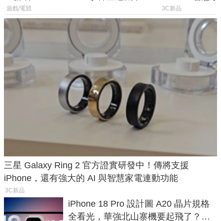
選擇
導航功能
遊戲/電競
3C新品
三星 Galaxy Ring 2 官方證實研發中！傳將支援
iPhone，還有強大的 AI 與智慧家電連動功能
3C新品
iPhone 18 Pro 設計圖 A20 晶片規格
全看光，華強北山寨機要起飛了？專