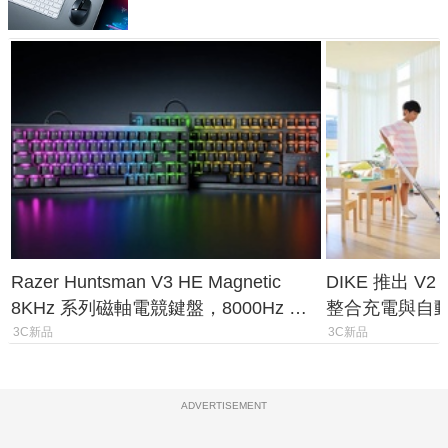
Razer Huntsman V3 HE Magnetic
DIKE 推出 V
8KHz 系列磁軸電競鍵盤，8000Hz 輪
整合充電與自
詢率、0.1mm 觸發全面升級
3C新品
3C新品
ADVERTISEMENT