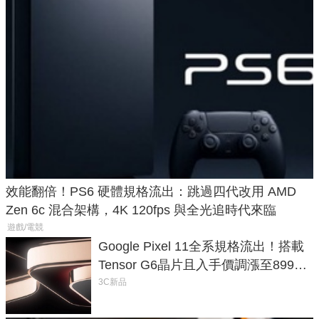
效能翻倍！PS6 硬體規格流出：跳過四代改用 AMD
Zen 6c 混合架構，4K 120fps 與全光追時代來臨
遊戲/電競
Google Pixel 11全系規格流出！搭載
Tensor G6晶片且入手價調漲至899美
元
3C新品