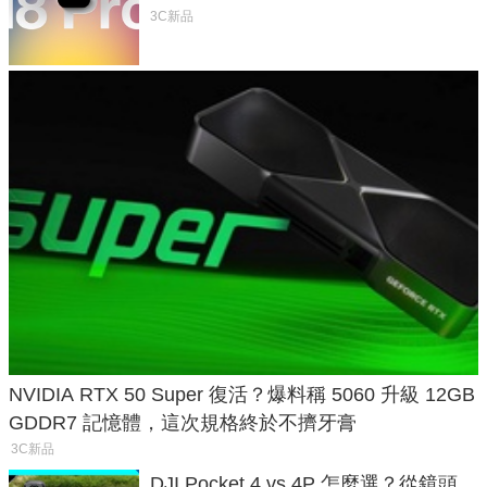
家曝山寨機無法復刻兩大關鍵
3C新品
NVIDIA RTX 50 Super 復活？爆料稱 5060 升級 12GB
GDDR7 記憶體，這次規格終於不擠牙膏
3C新品
DJI Pocket 4 vs 4P 怎麼選？從鏡頭、