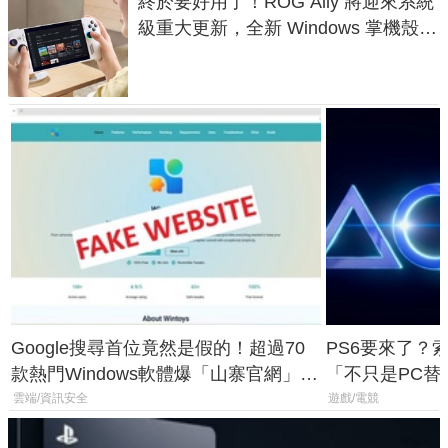
終於要好用了！ROG Ally 將迎來系統
級重大更新，全新 Windows 掌機殼模
式讓操作就像 Xbox 一樣順暢
Google搜尋首位竟然是假的！超過70
PS6要來了？
款熱門Windows軟體爆「山寨官網」危
「不只是PC替
機
廳、進軍電競
雲端/資訊安全
遊戲/電競