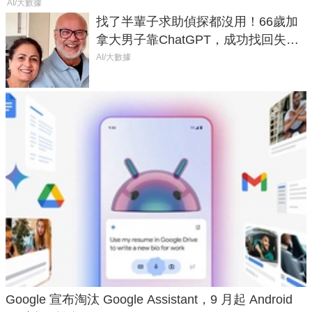
AI/大數據
找了半輩子求助偵探都沒用！66歲加
拿大男子靠ChatGPT，成功找回失散
50年家人
AI/大數據
Google 宣布淘汰 Google Assistant，9 月起 Android