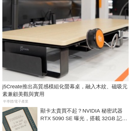
j5Create推出高質感模組化螢幕桌，融入木紋、磁吸元
素兼顧美觀與實用
半導體/電子產業
顯卡太貴買不起？NVIDIA 秘密武器
RTX 5090 SE 曝光，搭載 32GB 記憶
體