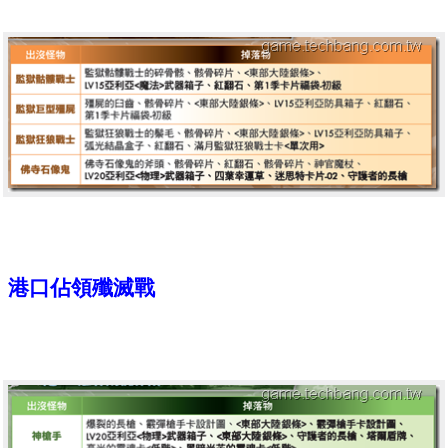
港口佔領殲滅戰