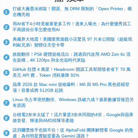
打破大廠墨水綁架！開源、無 DRM 限制的「Open Printer」概
1
念機亮相
用AI省下4小時竟被塞更多工作！過來人曝光：為什麼優秀員工
2
不再跟你分享怎麼使用AI
典藏界大地震！美國懷舊遊戲小店驚見 97 片未公開版《超級瑪
3
利歐兄弟》變體任天堂卡帶
效能翻倍！PS6 硬體規格流出：跳過四代改用 AMD Zen 6c 混
4
合架構，4K 120fps 與全光追時代來臨
GitHub 狂攬 4 萬星！Headroom 開源工具幫開發者省下 70 萬
5
美元 API 費，Token 消耗暴降 92%
蘋果 2026 款 Mac mini 規格爆料：M6 與 M5 Pro 異色搭檔登
6
場！容量或將 512GB 起跳
Linux 市占率突然翻倍、Windows 跌破六成？最新數據背後恐另
7
有原因
台積電2奈米太猛了！流片量是3奈米同期的4倍，Google與蘋果
8
搶首發、輝達與AMD排隊等產能
諾貝爾獎推手也留不住！從 AlphaFold 團隊解體看 Google 的焦
9
慮：為何明星實驗室要為 Gemini 讓路？