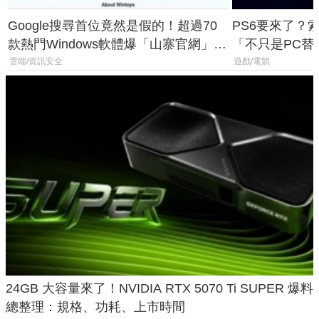
Google搜尋首位竟然是假的！超過70
PS6要來了？
款熱門Windows軟體爆「山寨官網」危
「不只是PC替
機
廳、進軍電競
雲端/資訊安全
遊戲/電競
24GB 大容量來了！NVIDIA RTX 5070 Ti SUPER 爆料
總整理：規格、功耗、上市時間