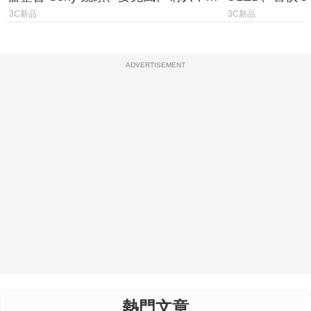
條 USB-C 就能開會
費最低 0 元入
3C新品
3C新品
ADVERTISEMENT
熱門文章