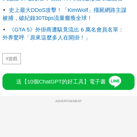
史上最大DDoS攻擊！「KimWolf」殭屍網路主謀
被捕，破紀錄30Tbps流量癱瘓全球！
《GTA 5》外掛商遭駭竟流出 6 萬名會員名單：
外界驚呼「原來這麼多人在開掛！」
#遊戲
送【10個ChatGPT的好工具】電子書
ADVERTISEMENT