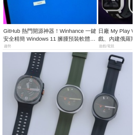
GitHub 熱門開源神器！Winhance 一鍵
日廠 My Play
安全精簡 Windows 11 臃腫預裝軟體與
戲、內建俄羅
後台追蹤
過竟然不能連
趨勢
遊戲/電競