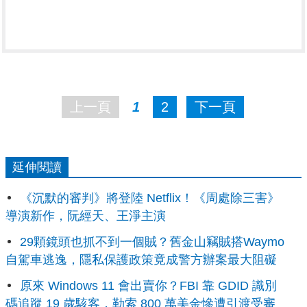
上一頁
1
2
下一頁
延伸閱讀
《沉默的審判》將登陸 Netflix！《周處除三害》
導演新作，阮經天、王淨主演
29顆鏡頭也抓不到一個賊？舊金山竊賊搭Waymo
自駕車逃逸，隱私保護政策竟成警方辦案最大阻礙
原來 Windows 11 會出賣你？FBI 靠 GDID 識別
碼追蹤 19 歲駭客，勒索 800 萬美金慘遭引渡受審