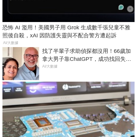
恐怖 AI 濫用！美國男子用 Grok 生成數千張兒童不雅
照後自殺，xAI 因防護失靈與不配合警方遭起訴
AI/大數據
找了半輩子求助偵探都沒用！66歲加
拿大男子靠ChatGPT，成功找回失散
50年家人
AI/大數據