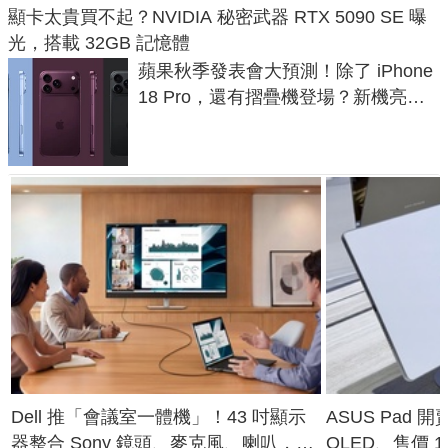
顯卡太貴買不起？NVIDIA 秘密武器 RTX 5090 SE 曝
光，搭載 32GB 記憶體
蘋果秋季發表會大預測！除了 iPhone
18 Pro，還有摺疊機登場？新機亮點
預測一次看
Dell 推「會議室一體機」！43 吋顯示
ASUS Pad 開
器整合 Sony 鏡頭、麥克風、喇叭，一
OLED、售價 1