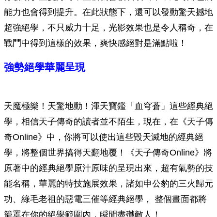
能力也會得到提升。在此狀態下，還可以發動驚天撼地
超強絕學，不只威力十足，光影效果也是令人稱奇，在
戰鬥中得到這樣的效果，爽快感絕對是滿點啦！
強勢絕學華麗呈現
天魔極樂！天驚地動！渾天寶鑑「血穹蒼」這些經典絕
學，相信天子傳奇的讀者並不陌生，現在，在《天子傳
奇Online》中，你將可以使出這些毀天滅地的經典絕
學，將整個世界搞得天翻地覆！《天子傳奇Online》將
原著中的經典絕學原汁原味的呈現出來，超有氣勢的技
能名稱，華麗的特技施展效果，諸如申公豹的三火歸元
功、綠毛老祖的惡電三催等經典絕學， 整個畫面都將
籠罩在你的絕學範圍內，瞬間盡殲敵人！