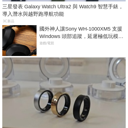
三星發表 Galaxy Watch Ultra2 與 Watch9 智慧手錶，
導入潛水與越野跑導航功能
3C新品
國外神人讓Sony WH-1000XM5 支援
Windows 頭部追蹤，延遲極低玩模擬
飛行超有感
遊戲/電競