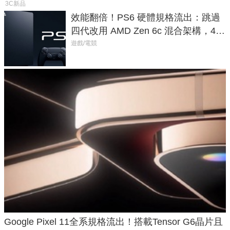
3C新品
效能翻倍！PS6 硬體規格流出：跳過
四代改用 AMD Zen 6c 混合架構，4K
120fps 與全光追時代來臨
遊戲/電競
Google Pixel 11全系規格流出！搭載Tensor G6晶片且