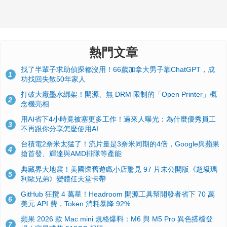
熱門文章
找了半輩子求助偵探都沒用！66歲加拿大男子靠ChatGPT，成
1
功找回失散50年家人
打破大廠墨水綁架！開源、無 DRM 限制的「Open Printer」概
2
念機亮相
用AI省下4小時竟被塞更多工作！過來人曝光：為什麼優秀員工
3
不再跟你分享怎麼使用AI
台積電2奈米太猛了！流片量是3奈米同期的4倍，Google與蘋果
4
搶首發、輝達與AMD排隊等產能
典藏界大地震！美國懷舊遊戲小店驚見 97 片未公開版《超級瑪
5
利歐兄弟》變體任天堂卡帶
GitHub 狂攬 4 萬星！Headroom 開源工具幫開發者省下 70 萬
6
美元 API 費，Token 消耗暴降 92%
蘋果 2026 款 Mac mini 規格爆料：M6 與 M5 Pro 異色搭檔登
7