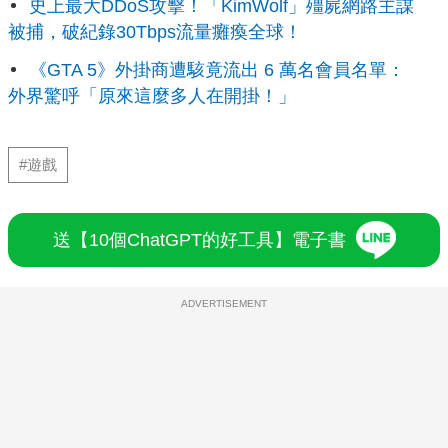
史上最大DDoS攻擊！「KimWolf」殭屍網路主謀
被捕，破紀錄30Tbps流量癱瘓全球！
《GTA 5》外掛商遭駭竟流出 6 萬名會員名單：
外界驚呼「原來這麼多人在開掛！」
#遊戲
送【10個ChatGPT的好工具】電子書
ADVERTISEMENT