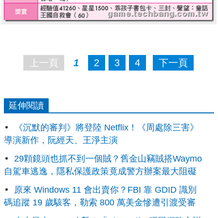
上一頁
1
2
3
4
下一頁
延伸閱讀
《沉默的審判》將登陸 Netflix！《周處除三害》
導演新作，阮經天、王淨主演
29顆鏡頭也抓不到一個賊？舊金山竊賊搭Waymo
自駕車逃逸，隱私保護政策竟成警方辦案最大阻礙
原來 Windows 11 會出賣你？FBI 靠 GDID 識別
碼追蹤 19 歲駭客，勒索 800 萬美金慘遭引渡受審