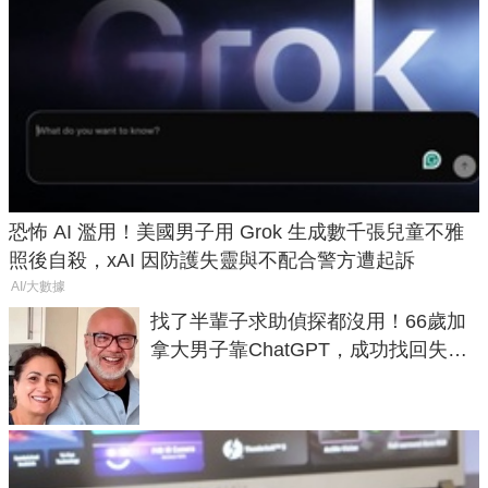
恐怖 AI 濫用！美國男子用 Grok 生成數千張兒童不雅
照後自殺，xAI 因防護失靈與不配合警方遭起訴
AI/大數據
找了半輩子求助偵探都沒用！66歲加
拿大男子靠ChatGPT，成功找回失散
50年家人