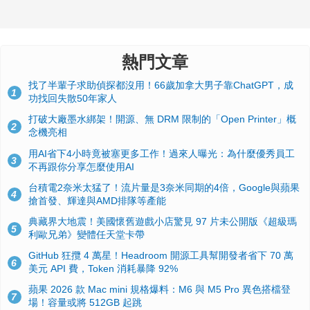
熱門文章
找了半輩子求助偵探都沒用！66歲加拿大男子靠ChatGPT，成
1
功找回失散50年家人
打破大廠墨水綁架！開源、無 DRM 限制的「Open Printer」概
2
念機亮相
用AI省下4小時竟被塞更多工作！過來人曝光：為什麼優秀員工
3
不再跟你分享怎麼使用AI
台積電2奈米太猛了！流片量是3奈米同期的4倍，Google與蘋果
4
搶首發、輝達與AMD排隊等產能
典藏界大地震！美國懷舊遊戲小店驚見 97 片未公開版《超級瑪
5
利歐兄弟》變體任天堂卡帶
GitHub 狂攬 4 萬星！Headroom 開源工具幫開發者省下 70 萬
6
美元 API 費，Token 消耗暴降 92%
蘋果 2026 款 Mac mini 規格爆料：M6 與 M5 Pro 異色搭檔登
7
場！容量或將 512GB 起跳