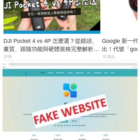
DJI Pocket 4 vs 4P 怎麼選？從鏡頭、
Google 新一代 
畫質、跟隨功能與硬體規格完整解析，
出！代號「god
一次看懂兩台差異
鎖定 AI 應用
評測
3C新品