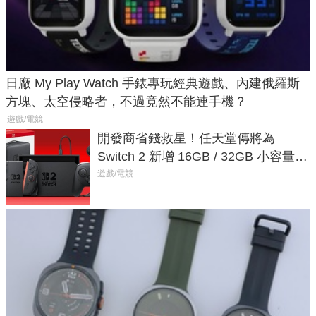
日廠 My Play Watch 手錶專玩經典遊戲、內建俄羅斯
方塊、太空侵略者，不過竟然不能連手機？
遊戲/電競
開發商省錢救星！任天堂傳將為
Switch 2 新增 16GB / 32GB 小容量遊
戲卡的選擇
遊戲/電競