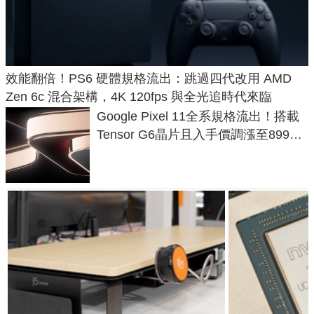
效能翻倍！PS6 硬體規格流出：跳過四代改用 AMD
Zen 6c 混合架構，4K 120fps 與全光追時代來臨
Google Pixel 11全系規格流出！搭載
Tensor G6晶片且入手價調漲至899美
元