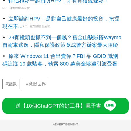
伴侶和妳一起預防HPV，才有資格說愛妳！
PR・台灣癌症基金會
立即諮詢HPV！是對自己健康最好的投資，把握
現在不...
PR・台灣癌症基金會
29顆鏡頭也抓不到一個賊？舊金山竊賊搭Waymo
自駕車逃逸，隱私保護政策竟成警方辦案最大阻礙
原來 Windows 11 會出賣你？FBI 靠 GDID 識別
碼追蹤 19 歲駭客，勒索 800 萬美金慘遭引渡受審
#遊戲
#魔獸世界
送【10個ChatGPT的好工具】電子書
ADVERTISEMENT