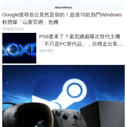
Google搜尋首位竟然是假的！超過70款熱門Windows
軟體爆「山寨官網」危機
雲端/資訊安全
PS6要來了？索尼總裁曝次世代主機
「不只是PC替代品」，目標走出客
廳、進軍電競桌面
遊戲/電競