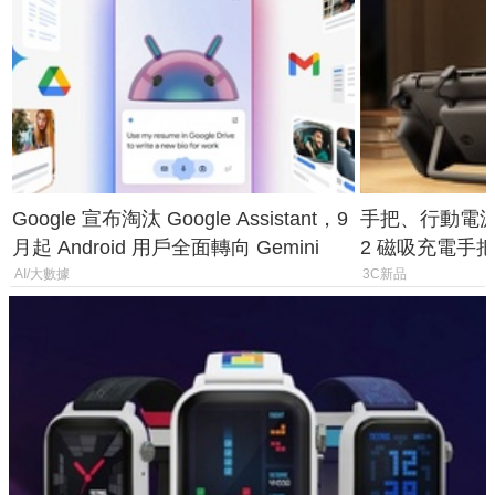
Google 宣布淘汰 Google Assistant，9
手把、行動電源合體
月起 Android 用戶全面轉向 Gemini
2 磁吸充電手把
倍
AI/大數據
3C新品