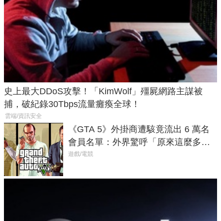
史上最大DDoS攻擊！「KimWolf」殭屍網路主謀被
捕，破紀錄30Tbps流量癱瘓全球！
雲端/資訊安全
《GTA 5》外掛商遭駭竟流出 6 萬名
會員名單：外界驚呼「原來這麼多人
在開掛！」
遊戲/電競