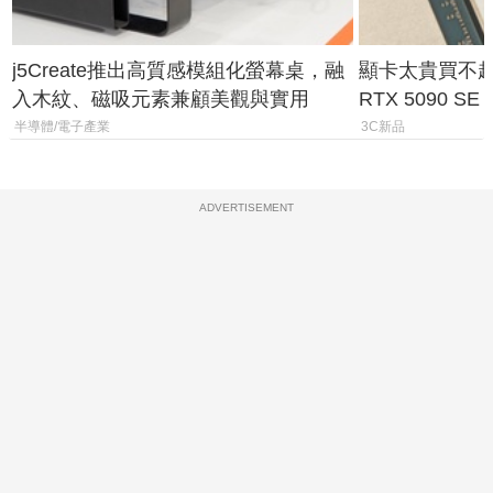
j5Create推出高質感模組化螢幕桌，融
顯卡太貴買不起？
入木紋、磁吸元素兼顧美觀與實用
RTX 5090 S
體
半導體/電子產業
3C新品
ADVERTISEMENT