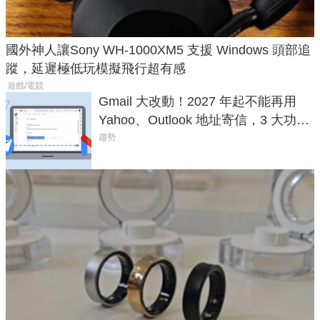
國外神人讓Sony WH-1000XM5 支援 Windows 頭部追
蹤，延遲極低玩模擬飛行超有感
遊戲/電競
Gmail 大改動！2027 年起不能再用
Yahoo、Outlook 地址寄信，3 大功能
將停用
趨勢