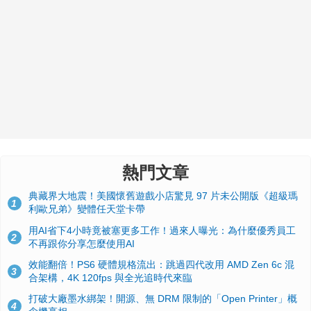
熱門文章
典藏界大地震！美國懷舊遊戲小店驚見 97 片未公開版《超級瑪
1
利歐兄弟》變體任天堂卡帶
用AI省下4小時竟被塞更多工作！過來人曝光：為什麼優秀員工
2
不再跟你分享怎麼使用AI
效能翻倍！PS6 硬體規格流出：跳過四代改用 AMD Zen 6c 混
3
合架構，4K 120fps 與全光追時代來臨
打破大廠墨水綁架！開源、無 DRM 限制的「Open Printer」概
4