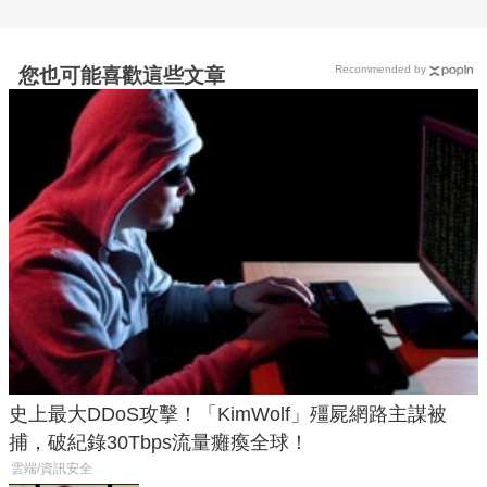
Recommended by
您也可能喜歡這些文章
史上最大DDoS攻擊！「KimWolf」殭屍網路主謀被
捕，破紀錄30Tbps流量癱瘓全球！
雲端/資訊安全