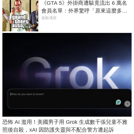
《GTA 5》外掛商遭駭竟流出 6 萬名
會員名單：外界驚呼「原來這麼多人
在開掛！」
遊戲/電競
恐怖 AI 濫用！美國男子用 Grok 生成數千張兒童不雅
照後自殺，xAI 因防護失靈與不配合警方遭起訴