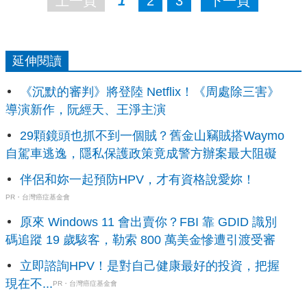
上一頁
1
2
3
下一頁
延伸閱讀
《沉默的審判》將登陸 Netflix！《周處除三害》
導演新作，阮經天、王淨主演
29顆鏡頭也抓不到一個賊？舊金山竊賊搭Waymo
自駕車逃逸，隱私保護政策竟成警方辦案最大阻礙
伴侶和妳一起預防HPV，才有資格說愛妳！
PR・台灣癌症基金會
原來 Windows 11 會出賣你？FBI 靠 GDID 識別
碼追蹤 19 歲駭客，勒索 800 萬美金慘遭引渡受審
立即諮詢HPV！是對自己健康最好的投資，把握
現在不...
PR・台灣癌症基金會