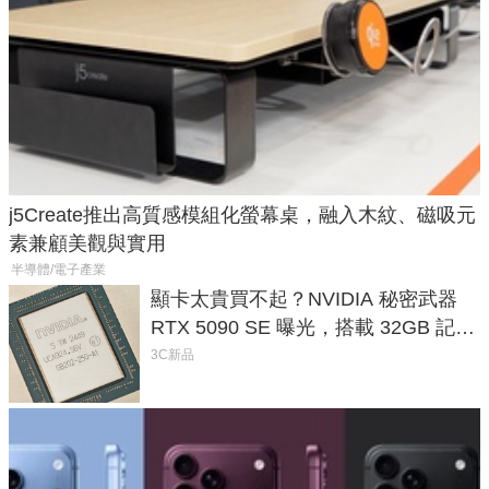
j5Create推出高質感模組化螢幕桌，融入木紋、磁吸元
素兼顧美觀與實用
半導體/電子產業
顯卡太貴買不起？NVIDIA 秘密武器
RTX 5090 SE 曝光，搭載 32GB 記憶
體
3C新品