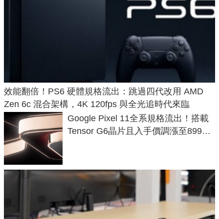
效能翻倍！PS6 硬體規格流出：跳過四代改用 AMD
Zen 6c 混合架構，4K 120fps 與全光追時代來臨
Google Pixel 11全系規格流出！搭載
Tensor G6晶片且入手價調漲至899美
元