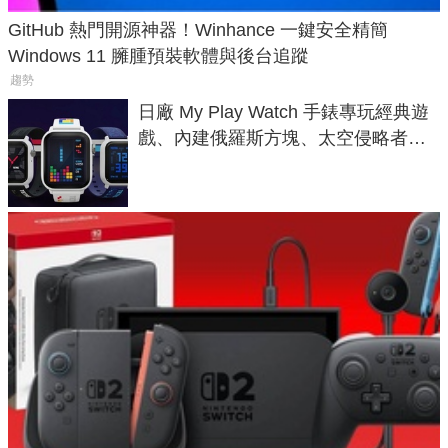
GitHub 熱門開源神器！Winhance 一鍵安全精簡
Windows 11 臃腫預裝軟體與後台追蹤
趨勢
日廠 My Play Watch 手錶專玩經典遊
戲、內建俄羅斯方塊、太空侵略者，
不過竟然不能連手機？