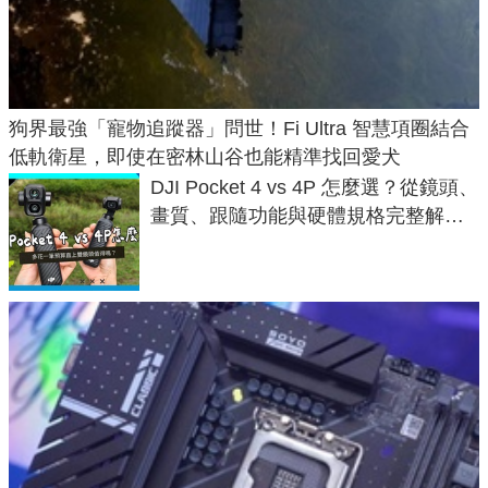
狗界最強「寵物追蹤器」問世！Fi Ultra 智慧項圈結合
低軌衛星，即使在密林山谷也能精準找回愛犬
DJI Pocket 4 vs 4P 怎麼選？從鏡頭、
畫質、跟隨功能與硬體規格完整解
析，一次看懂兩台差異