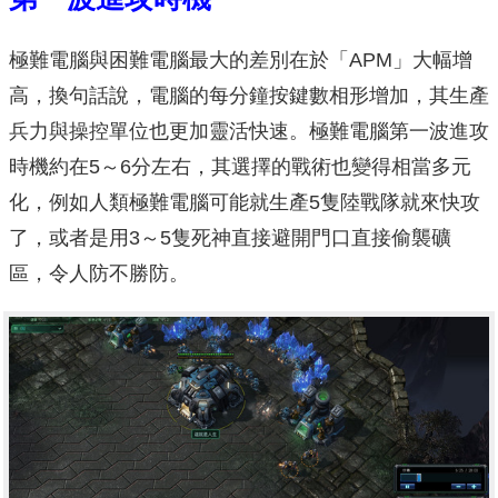
極難電腦與困難電腦最大的差別在於「APM」大幅增
高，換句話說，電腦的每分鐘按鍵數相形增加，其生產
兵力與操控單位也更加靈活快速。極難電腦第一波進攻
時機約在5～6分左右，其選擇的戰術也變得相當多元
化，例如人類極難電腦可能就生產5隻陸戰隊就來快攻
了，或者是用3～5隻死神直接避開門口直接偷襲礦
區，令人防不勝防。