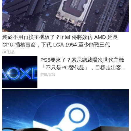
終於不用再換主機板了？Intel 傳將效仿 AMD 延長
CPU 插槽壽命，下代 LGA 1954 至少能戰三代
3C新品
PS6要來了？索尼總裁曝次世代主機
「不只是PC替代品」，目標走出客
廳、進軍電競桌面
遊戲/電競