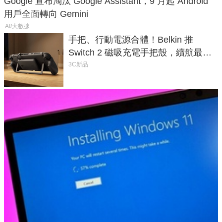
Google 宣布淘汰 Google Assistant，9 月起 Android
用戶全面轉向 Gemini
AI/大數據
手把、行動電源合體！Belkin 推
Switch 2 磁吸充電手把殼，續航最高
延長 1.5 倍
3C新品