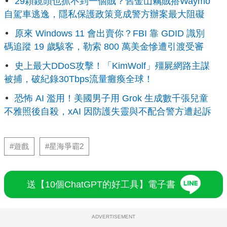
29顆鏡頭也抓不到一個賊？舊金山竊賊搭Waymo
自駕車逃逸，隱私保護政策竟成警方辦案最大阻礙
原來 Windows 11 會出賣你？FBI 靠 GDID 識別
碼追蹤 19 歲駭客，勒索 800 萬美金慘遭引渡受審
史上最大DDoS攻擊！「KimWolf」殭屍網路主謀
被捕，破紀錄30Tbps流量癱瘓全球！
恐怖 AI 濫用！美國男子用 Grok 生成數千張兒童
不雅照後自殺，xAI 因防護失靈與不配合警方遭起訴
#遊戲
#星海爭霸2
送【10個ChatGPT的好工具】電子書
ADVERTISEMENT