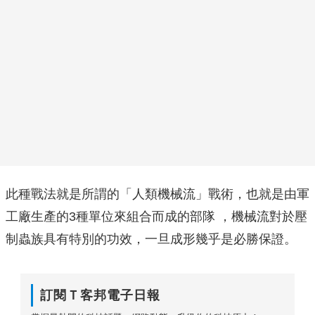
此種戰法就是所謂的「人類機械流」戰術，也就是由軍
工廠生產的3種單位來組合而成的部隊 ，機械流對於壓
制蟲族具有特別的功效，一旦成形幾乎是必勝保證。
訂閱Ｔ客邦電子日報