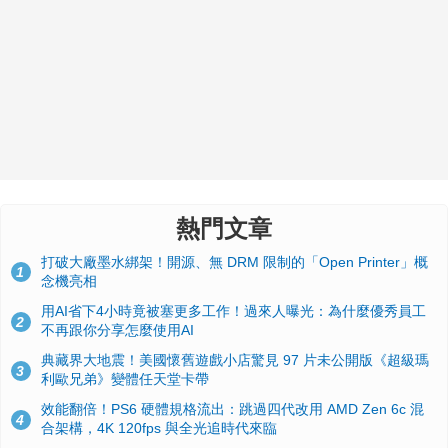
熱門文章
打破大廠墨水綁架！開源、無 DRM 限制的「Open Printer」概
1
念機亮相
用AI省下4小時竟被塞更多工作！過來人曝光：為什麼優秀員工
2
不再跟你分享怎麼使用AI
典藏界大地震！美國懷舊遊戲小店驚見 97 片未公開版《超級瑪
3
利歐兄弟》變體任天堂卡帶
效能翻倍！PS6 硬體規格流出：跳過四代改用 AMD Zen 6c 混
4
合架構，4K 120fps 與全光追時代來臨