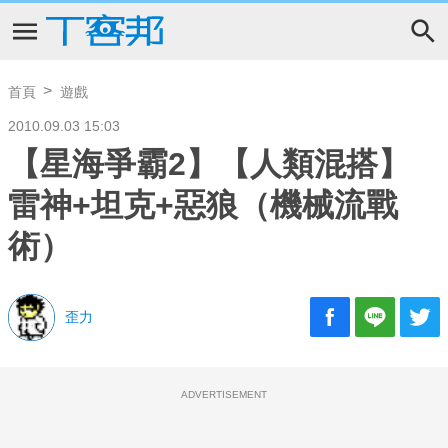
首頁
遊戲
2010.09.03 15:03
【星海爭霸2】【人類混搭】
雷神+坦克+惡狼（機械流戰
術）
歪力
ADVERTISEMENT