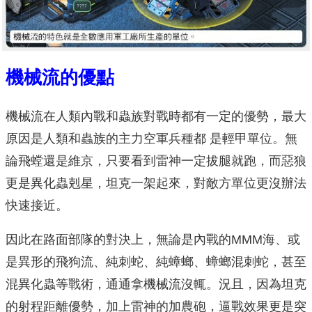
機械流的優點
機械流在人類內戰和蟲族對戰時都有一定的優勢，最大
原因是人類和蟲族的主力空軍兵種都 是輕甲單位。無
論飛螳還是維京，只要看到雷神一定拔腿就跑，而惡狼
更是異化蟲剋星，坦克一架起來，對敵方單位更沒辦法
快速接近。
因此在路面部隊的對決上，無論是內戰的MMM海、或
是異形的飛狗流、純刺蛇、純蟑螂、蟑螂混刺蛇，甚至
混異化蟲等戰術，通通拿機械流沒輒。況且，因為坦克
的射程距離優勢，加上雷神的加農砲，逼戰效果更是突