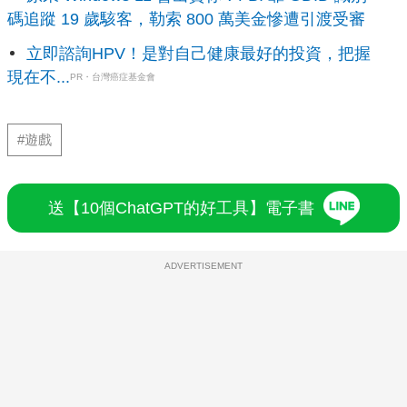
碼追蹤 19 歲駭客，勒索 800 萬美金慘遭引渡受審
立即諮詢HPV！是對自己健康最好的投資，把握
現在不...
PR・台灣癌症基金會
#遊戲
送【10個ChatGPT的好工具】電子書
ADVERTISEMENT