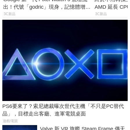
出！代號「godric」現身，記憶體增強
AMD 延長 CP
鎖定 AI 應用
1954 至少能
3C新品
3C新品
PS6要來了？索尼總裁曝次世代主機「不只是PC替代
品」，目標走出客廳、進軍電競桌面
遊戲/電競
Valve 新 VR 旗艦 Steam Frame 傳天