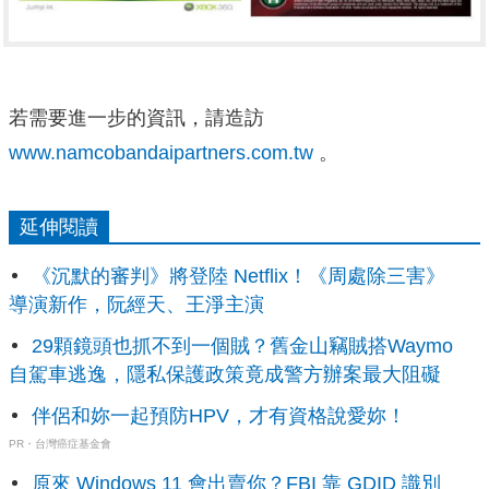
若需要進一步的資訊，請造訪
www.namcobandaipartners.com.tw
。
延伸閱讀
《沉默的審判》將登陸 Netflix！《周處除三害》
導演新作，阮經天、王淨主演
29顆鏡頭也抓不到一個賊？舊金山竊賊搭Waymo
自駕車逃逸，隱私保護政策竟成警方辦案最大阻礙
伴侶和妳一起預防HPV，才有資格說愛妳！
PR・台灣癌症基金會
原來 Windows 11 會出賣你？FBI 靠 GDID 識別