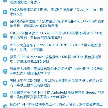
1
功找回失散50年家人
打破大廠墨水綁架！開源、無 DRM 限制的「Open Printer」概
2
念機亮相
台積電2奈米太猛了！流片量是3奈米同期的4倍，Google與蘋果
3
搶首發、輝達與AMD排隊等產能
GitHub 狂攬 4 萬星！Headroom 開源工具幫開發者省下 70 萬
4
美元 API 費，Token 消耗暴降 92%
24GB 大容量來了！NVIDIA RTX 5070 Ti SUPER 爆料總整理：
5
規格、功耗、上市時間
蘋果 2026 款 Mac mini 規格爆料：M6 與 M5 Pro 異色搭檔登
6
場！容量或將 512GB 起跳
典藏界大地震！美國懷舊遊戲小店驚見 97 片未公開版《超級瑪
7
利歐兄弟》變體任天堂卡帶
美國上半年 CD 銷量大增 16%：增速約為黑膠 7 倍，但購買者
8
有一半以上根本沒有播放器
諾貝爾獎推手也留不住！從 AlphaFold 團隊解體看 Google 的焦
9
慮：為何明星實驗室要為 Gemini 讓路？
用AI省下4小時竟被塞更多工作！過來人曝光：為什麼優秀員工
10