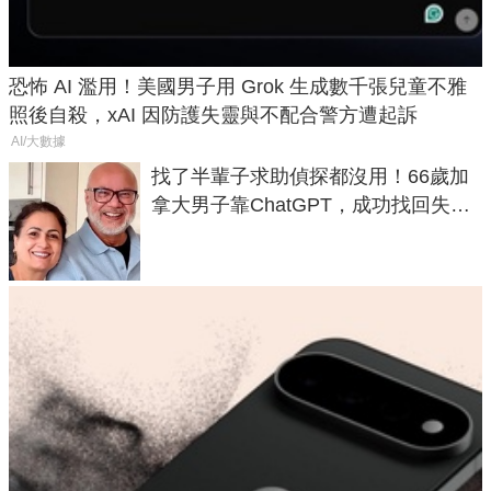
恐怖 AI 濫用！美國男子用 Grok 生成數千張兒童不雅
照後自殺，xAI 因防護失靈與不配合警方遭起訴
AI/大數據
找了半輩子求助偵探都沒用！66歲加
拿大男子靠ChatGPT，成功找回失散
50年家人