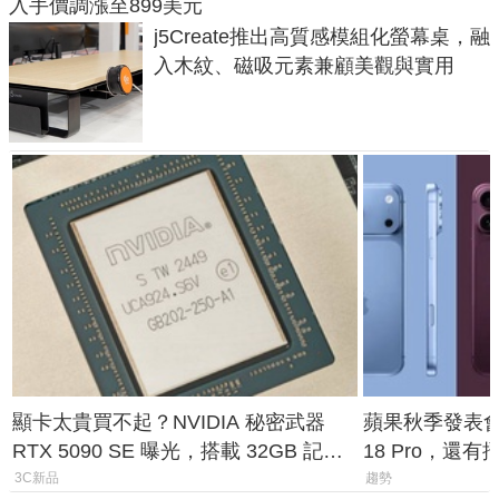
入手價調漲至899美元
j5Create推出高質感模組化螢幕桌，融
入木紋、磁吸元素兼顧美觀與實用
顯卡太貴買不起？NVIDIA 秘密武器
蘋果秋季發表會大
RTX 5090 SE 曝光，搭載 32GB 記憶
18 Pro，還
體
測一次看
3C新品
趨勢