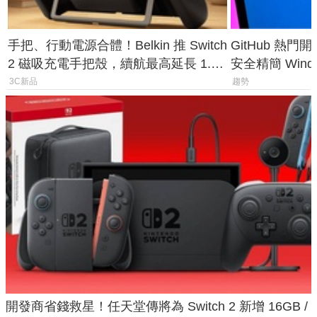
手把、行動電源合體！Belkin 推 Switch
GitHub 熱門
2 磁吸充電手把殼，續航最高延長 1.5
安全精簡 Wind
倍
後台追蹤
3C新品
趨勢
開發商省錢救星！任天堂傳將為 Switch 2 新增 16GB /