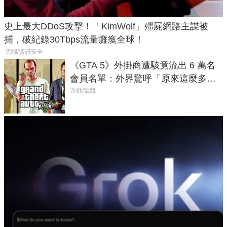
史上最大DDoS攻擊！「KimWolf」殭屍網路主謀被
捕，破紀錄30Tbps流量癱瘓全球！
雲端/資訊安全
《GTA 5》外掛商遭駭竟流出 6 萬名
會員名單：外界驚呼「原來這麼多人
在開掛！」
遊戲/電競