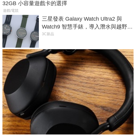
32GB 小容量遊戲卡的選擇
遊戲/電競
三星發表 Galaxy Watch Ultra2 與
Watch9 智慧手錶，導入潛水與越野跑
導航功能
3C新品