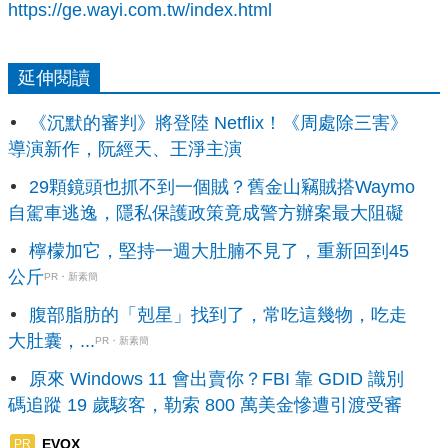
https://ge.wayi.com.tw/index.html
延伸閱讀
《沉默的審判》將登陸 Netflix！《周處除三害》
導演新作，阮經天、王淨主演
29顆鏡頭也抓不到一個賊？舊金山竊賊搭Waymo
自駕車逃逸，隱私保護政策竟成警方辦案最大阻礙
檸檬加它，堅持一週大肚腩不見了，重新回到45
公斤
PR・新素簡
腹部脂肪的「剋星」找到了，常吃這幾物，吃走
大肚囊，...
PR・新素簡
原來 Windows 11 會出賣你？FBI 靠 GDID 識別
碼追蹤 19 歲駭客，勒索 800 萬美金慘遭引渡受審
EVOX
PR