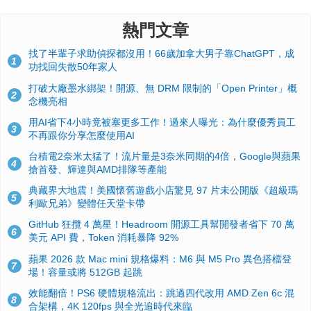
熱門文章
找了半輩子求助偵探都沒用！66歲加拿大男子靠ChatGPT，成
1
功找回失散50年家人
打破大廠墨水綁架！開源、無 DRM 限制的「Open Printer」概
2
念機亮相
用AI省下4小時竟被塞更多工作！過來人曝光：為什麼優秀員工
3
不再跟你分享怎麼使用AI
台積電2奈米太猛了！流片量是3奈米同期的4倍，Google與蘋果
4
搶首發、輝達與AMD排隊等產能
典藏界大地震！美國懷舊遊戲小店驚見 97 片未公開版《超級瑪
5
利歐兄弟》變體任天堂卡帶
GitHub 狂攬 4 萬星！Headroom 開源工具幫開發者省下 70 萬
6
美元 API 費，Token 消耗暴降 92%
蘋果 2026 款 Mac mini 規格爆料：M6 與 M5 Pro 異色搭檔登
7
場！容量或將 512GB 起跳
效能翻倍！PS6 硬體規格流出：跳過四代改用 AMD Zen 6c 混
8
合架構，4K 120fps 與全光追時代來臨