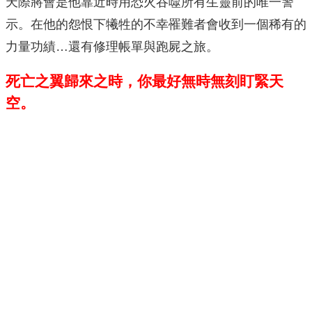
天際將會是他靠近時用恐火吞噬所有生靈前的唯一警
示。在他的怨恨下犧牲的不幸罹難者會收到一個稀有的
力量功績…還有修理帳單與跑屍之旅。
死亡之翼歸來之時，你最好無時無刻盯緊天
空。