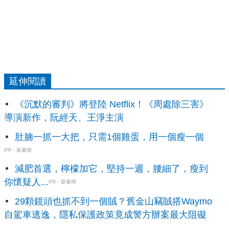
延伸閱讀
《沉默的審判》將登陸 Netflix！《周處除三害》
導演新作，阮經天、王淨主演
肚腩一抓一大把，只需1個雞蛋，用一個瘦一個
PR・新素簡
減肥首選，檸檬加它，堅持一週，腰細了，瘦到
你懷疑人...
PR・新素簡
29顆鏡頭也抓不到一個賊？舊金山竊賊搭Waymo
自駕車逃逸，隱私保護政策竟成警方辦案最大阻礙