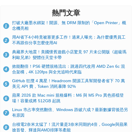
熱門文章
打破大廠墨水綁架！開源、無 DRM 限制的「Open Printer」概
1
念機亮相
用AI省下4小時竟被塞更多工作！過來人曝光：為什麼優秀員工
2
不再跟你分享怎麼使用AI
典藏界大地震！美國懷舊遊戲小店驚見 97 片未公開版《超級瑪
3
利歐兄弟》變體任天堂卡帶
效能翻倍！PS6 硬體規格流出：跳過四代改用 AMD Zen 6c 混
4
合架構，4K 120fps 與全光追時代來臨
GitHub 狂攬 4 萬星！Headroom 開源工具幫開發者省下 70 萬
5
美元 API 費，Token 消耗暴降 92%
蘋果 2026 款 Mac mini 規格爆料：M6 與 M5 Pro 異色搭檔登
6
場！容量或將 512GB 起跳
Linux 市占率突然翻倍、Windows 跌破六成？最新數據背後恐另
7
有原因
台積電2奈米太猛了！流片量是3奈米同期的4倍，Google與蘋果
8
搶首發、輝達與AMD排隊等產能