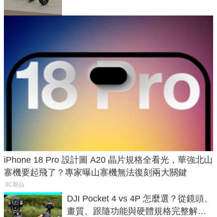
iPhone 18 Pro 設計圖 A20 晶片規格全看光，華強北山
寨機要起飛了？專家曝山寨機無法復刻兩大關鍵
3C新品
DJI Pocket 4 vs 4P 怎麼選？從鏡頭、
畫質、跟隨功能與硬體規格完整解