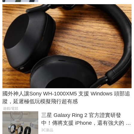
國外神人讓Sony WH-1000XM5 支援 Windows 頭部追
蹤，延遲極低玩模擬飛行超有感
遊戲/電競
三星 Galaxy Ring 2 官方證實研發
中！傳將支援 iPhone，還有強大的 AI
與智慧家電連動功能
3C新品