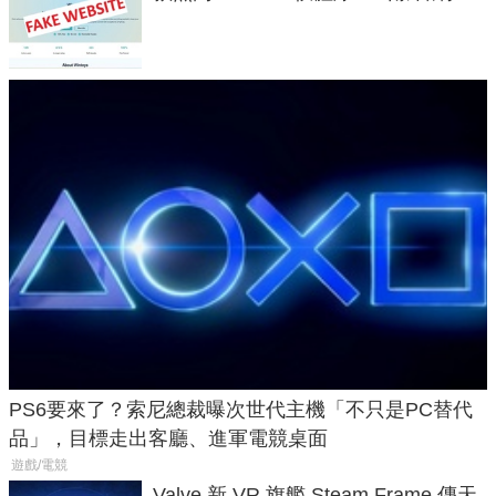
危機
PS6要來了？索尼總裁曝次世代主機「不只是PC替代
品」，目標走出客廳、進軍電競桌面
遊戲/電競
Valve 新 VR 旗艦 Steam Frame 傳天