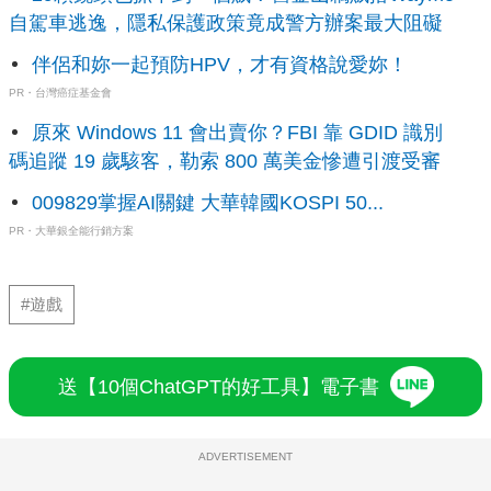
自駕車逃逸，隱私保護政策竟成警方辦案最大阻礙
伴侶和妳一起預防HPV，才有資格說愛妳！
PR・台灣癌症基金會
原來 Windows 11 會出賣你？FBI 靠 GDID 識別
碼追蹤 19 歲駭客，勒索 800 萬美金慘遭引渡受審
009829掌握AI關鍵 大華韓國KOSPI 50...
PR・大華銀全能行銷方案
#遊戲
送【10個ChatGPT的好工具】電子書
ADVERTISEMENT