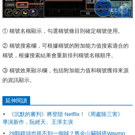
① 稱號名稱顯示，勾選稱號條目則確定稱號使用。
② 稱號搜索欄，可根據稱號的附加能力值搜索適合的
稱號，根據搜索結果會重新排列稱號名稱順序。
③ 稱號效果顯示欄，包括附加能力值和稱號獲得來源
的資訊顯示。
延伸閱讀
《沉默的審判》將登陸 Netflix！《周處除三害》
導演新作，阮經天、王淨主演
29顆鏡頭也抓不到一個賊？舊金山竊賊搭Waymo