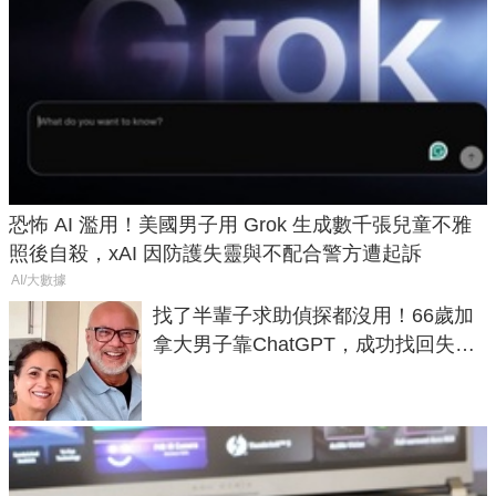
恐怖 AI 濫用！美國男子用 Grok 生成數千張兒童不雅
照後自殺，xAI 因防護失靈與不配合警方遭起訴
AI/大數據
找了半輩子求助偵探都沒用！66歲加
拿大男子靠ChatGPT，成功找回失散
50年家人