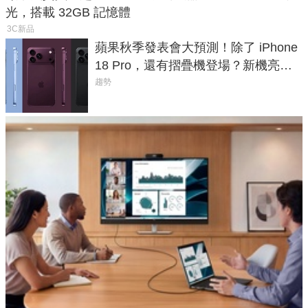
光，搭載 32GB 記憶體
3C新品
蘋果秋季發表會大預測！除了 iPhone
18 Pro，還有摺疊機登場？新機亮點
預測一次看
趨勢