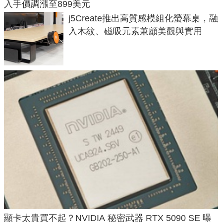
入手價調漲至899美元
j5Create推出高質感模組化螢幕桌，融
入木紋、磁吸元素兼顧美觀與實用
顯卡太貴買不起？NVIDIA 秘密武器 RTX 5090 SE 曝