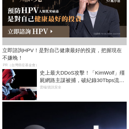
立即諮詢HPV！是對自己健康最好的投資，把握現在
不嫌晚！
PR（台灣癌症基金會）
史上最大DDoS攻擊！「KimWolf」殭
屍網路主謀被捕，破紀錄30Tbps流量
癱瘓全球！
雲端/資訊安全