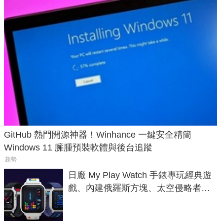
GitHub 熱門開源神器！Winhance 一鍵安全精簡
Windows 11 臃腫預裝軟體與後台追蹤
趨勢
日廠 My Play Watch 手錶專玩經典遊
戲、內建俄羅斯方塊、太空侵略者，
不過竟然不能連手機？