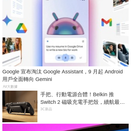
Google 宣布淘汰 Google Assistant，9 月起 Android
用戶全面轉向 Gemini
AI/大數據
手把、行動電源合體！Belkin 推
Switch 2 磁吸充電手把殼，續航最高
延長 1.5 倍
3C新品