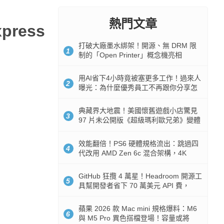
熱門文章
press
打破大廠墨水綁架！開源、無 DRM 限
1
制的「Open Printer」概念機亮相
用AI省下4小時竟被塞更多工作！過來人
2
曝光：為什麼優秀員工不再跟你分享怎
麼使用AI
典藏界大地震！美國懷舊遊戲小店驚見
3
97 片未公開版《超級瑪利歐兄弟》變體
任天堂卡帶
效能翻倍！PS6 硬體規格流出：跳過四
4
代改用 AMD Zen 6c 混合架構，4K
120fps 與全光追時代來臨
GitHub 狂攬 4 萬星！Headroom 開源工
5
具幫開發者省下 70 萬美元 API 費，
Token 消耗暴降 92%
蘋果 2026 款 Mac mini 規格爆料：M6
6
與 M5 Pro 異色搭檔登場！容量或將