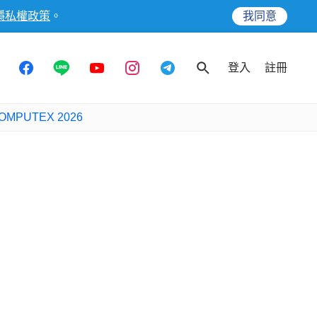
隱私權政策
。
我同意
登入
註冊
OMPUTEX 2026