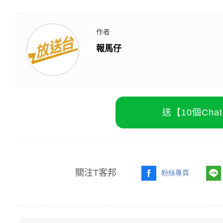
作者
報馬仔
送【10個Ch
關注T客邦
粉絲專頁