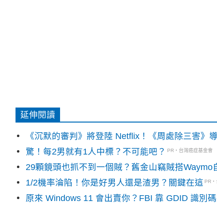
延伸閱讀
《沉默的審判》將登陸 Netflix！《周處除三害
驚！每2男就有1人中標？不可能吧？
PR・台灣癌症基金會
29顆鏡頭也抓不到一個賊？舊金山竊賊搭Waym
1/2機率淪陷！你是好男人還是渣男？關鍵在這
PR
原來 Windows 11 會出賣你？FBI 靠 GDID 