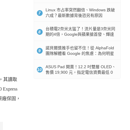
512GB 起跳
Linux 市占率突然翻倍、Windows 跌破
7
六成？最新數據背後恐另有原因
台積電2奈米太猛了！流片量是3奈米同
8
期的4倍，Google與蘋果搶首發、輝達
與AMD排隊等產能
諾貝爾獎推手也留不住！從 AlphaFold
9
團隊解體看 Google 的焦慮：為何明星
實驗室要為 Gemini 讓路？
ASUS Pad 開賣！12.2 吋雙層 OLED、
10
售價 19,900 元，指定電信資費最低 0
元入手
，其讀取
0 Express
原廠保固，