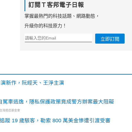
訂閱Ｔ客邦電子日報
掌握最熱門的科技話題、網路動態，
升級你的科技原力！
立即訂閱
》導演新作，阮經天、王淨主演
o自駕車逃逸，隱私保護政策竟成警方辦案最大阻礙
・台灣癌症基金會
識別碼追蹤 19 歲駭客，勒索 800 萬美金慘遭引渡受審