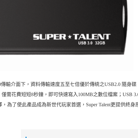
0
傳輸介面下，資料傳輸速度五至七倍優於傳統之
USB2.0
隨身碟
，僅需花費短短
8
秒鐘，即可快速寫入
100MB
之數位檔案；
USB 3.
擇，為了使此產品成為新世代玩家首選，
Super Talent
更提供終身