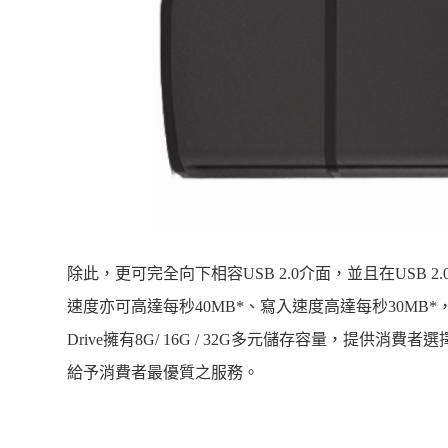
除此，更可完全向下相容
USB 2.0
介面，並且在
USB 2.
速度亦可高達每秒
40MB*
、寫入速度高達每秒
30MB*
Drive
擁有
8G
/ 16G / 32G
多元儲存容量，提供消費者選
給予消費者最優質之服務。