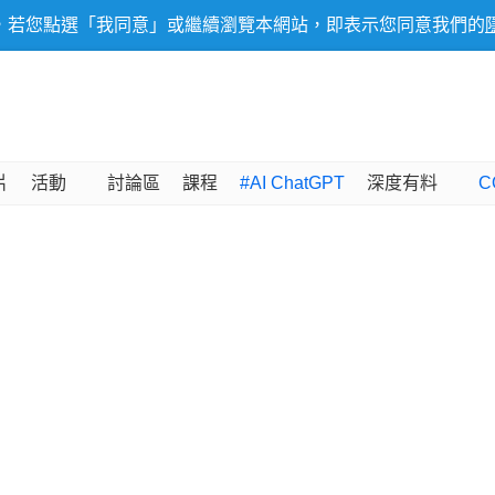
，若您點選「我同意」或繼續瀏覽本網站，即表示您同意我們的
片
活動
討論區
課程
#AI ChatGPT
深度有料
C