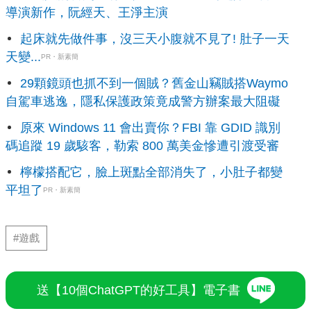
導演新作，阮經天、王淨主演
起床就先做件事，沒三天小腹就不見了! 肚子一天
天變...
PR・新素簡
29顆鏡頭也抓不到一個賊？舊金山竊賊搭Waymo
自駕車逃逸，隱私保護政策竟成警方辦案最大阻礙
原來 Windows 11 會出賣你？FBI 靠 GDID 識別
碼追蹤 19 歲駭客，勒索 800 萬美金慘遭引渡受審
檸檬搭配它，臉上斑點全部消失了，小肚子都變
平坦了
PR・新素簡
#遊戲
送【10個ChatGPT的好工具】電子書