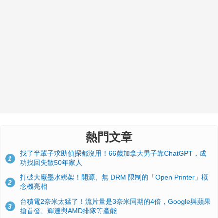
熱門文章
找了半輩子求助偵探都沒用！66歲加拿大男子靠ChatGPT，成
1
功找回失散50年家人
打破大廠墨水綁架！開源、無 DRM 限制的「Open Printer」概
2
念機亮相
台積電2奈米太猛了！流片量是3奈米同期的4倍，Google與蘋果
3
搶首發、輝達與AMD排隊等產能