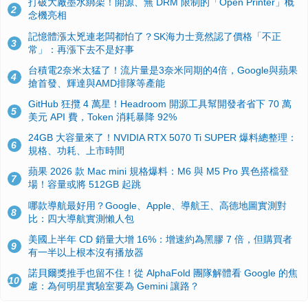
打破大廠墨水綁架！開源、無 DRM 限制的「Open Printer」概
2
念機亮相
記憶體漲太兇連老闆都怕了？SK海力士竟然認了價格「不正
3
常」：再漲下去不是好事
台積電2奈米太猛了！流片量是3奈米同期的4倍，Google與蘋果
4
搶首發、輝達與AMD排隊等產能
GitHub 狂攬 4 萬星！Headroom 開源工具幫開發者省下 70 萬
5
美元 API 費，Token 消耗暴降 92%
24GB 大容量來了！NVIDIA RTX 5070 Ti SUPER 爆料總整理：
6
規格、功耗、上市時間
蘋果 2026 款 Mac mini 規格爆料：M6 與 M5 Pro 異色搭檔登
7
場！容量或將 512GB 起跳
哪款導航最好用？Google、Apple、導航王、高德地圖實測對
8
比：四大導航實測懶人包
美國上半年 CD 銷量大增 16%：增速約為黑膠 7 倍，但購買者
9
有一半以上根本沒有播放器
諾貝爾獎推手也留不住！從 AlphaFold 團隊解體看 Google 的焦
10
慮：為何明星實驗室要為 Gemini 讓路？