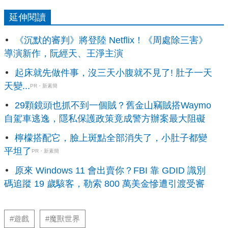
延伸閱讀
《沉默的審判》將登陸 Netflix！《周處除三害》
導演新作，阮經天、王淨主演
起床就先做件事，沒三天小腹就不見了! 肚子一天
天變...
PR・新素簡
29顆鏡頭也抓不到一個賊？舊金山竊賊搭Waymo
自駕車逃逸，隱私保護政策竟成警方辦案最大阻礙
檸檬搭配它，臉上斑點全部消失了，小肚子都變
平坦了
PR・新素簡
原來 Windows 11 會出賣你？FBI 靠 GDID 識別
碼追蹤 19 歲駭客，勒索 800 萬美金慘遭引渡受審
#遊戲
#魔獸世界