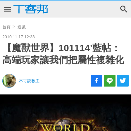
首頁
遊戲
2010.11.17 12:33
【魔獸世界】101114'藍帖：
高端玩家讓我們把屬性複雜化
不可說教主