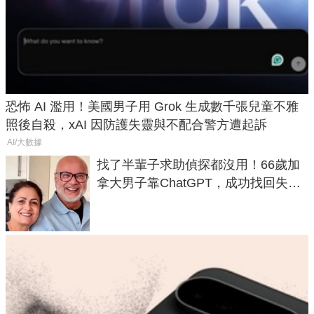
恐怖 AI 濫用！美國男子用 Grok 生成數千張兒童不雅
照後自殺，xAI 因防護失靈與不配合警方遭起訴
AI/大數據
找了半輩子求助偵探都沒用！66歲加
拿大男子靠ChatGPT，成功找回失散
50年家人