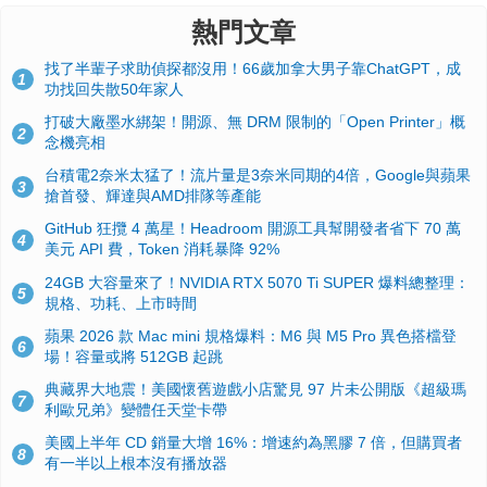
熱門文章
找了半輩子求助偵探都沒用！66歲加拿大男子靠ChatGPT，成
1
功找回失散50年家人
打破大廠墨水綁架！開源、無 DRM 限制的「Open Printer」概
2
念機亮相
台積電2奈米太猛了！流片量是3奈米同期的4倍，Google與蘋果
3
搶首發、輝達與AMD排隊等產能
GitHub 狂攬 4 萬星！Headroom 開源工具幫開發者省下 70 萬
4
美元 API 費，Token 消耗暴降 92%
24GB 大容量來了！NVIDIA RTX 5070 Ti SUPER 爆料總整理：
5
規格、功耗、上市時間
蘋果 2026 款 Mac mini 規格爆料：M6 與 M5 Pro 異色搭檔登
6
場！容量或將 512GB 起跳
典藏界大地震！美國懷舊遊戲小店驚見 97 片未公開版《超級瑪
7
利歐兄弟》變體任天堂卡帶
美國上半年 CD 銷量大增 16%：增速約為黑膠 7 倍，但購買者
8
有一半以上根本沒有播放器