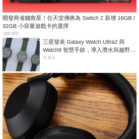
開發商省錢救星！任天堂傳將為 Switch 2 新增 16GB /
32GB 小容量遊戲卡的選擇
遊戲/電競
三星發表 Galaxy Watch Ultra2 與
Watch9 智慧手錶，導入潛水與越野跑
導航功能
3C新品