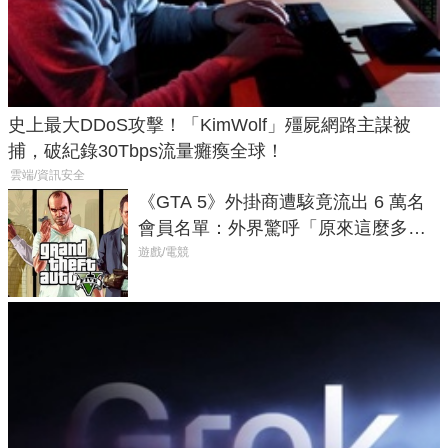
史上最大DDoS攻擊！「KimWolf」殭屍網路主謀被
捕，破紀錄30Tbps流量癱瘓全球！
雲端/資訊安全
《GTA 5》外掛商遭駭竟流出 6 萬名
會員名單：外界驚呼「原來這麼多人
在開掛！」
遊戲/電競