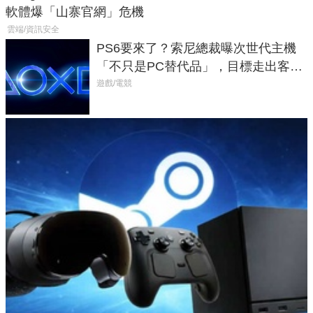
軟體爆「山寨官網」危機
雲端/資訊安全
PS6要來了？索尼總裁曝次世代主機
「不只是PC替代品」，目標走出客
廳、進軍電競桌面
遊戲/電競