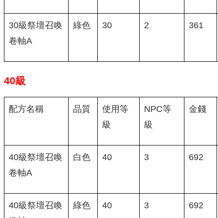
30級祭壇召喚
綠色
30
2
361
卷軸A
40級
配方名稱
品質
使用等
NPC等
金錢
級
級
40級祭壇召喚
白色
40
3
692
卷軸A
40級祭壇召喚
綠色
40
3
692