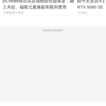
j5Create推出高質感模組化螢幕桌，融
顯卡太貴買不起？
入木紋、磁吸元素兼顧美觀與實用
RTX 5090 S
體
半導體/電子產業
3C新品
ADVERTISEMENT