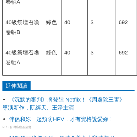
卷軸A
40級祭壇召喚
綠色
40
3
692
卷軸B
40級祭壇召喚
綠色
40
3
692
卷軸A
延伸閱讀
《沉默的審判》將登陸 Netflix！《周處除三害》
導演新作，阮經天、王淨主演
伴侶和妳一起預防HPV，才有資格說愛妳！
PR・台灣癌症基金會