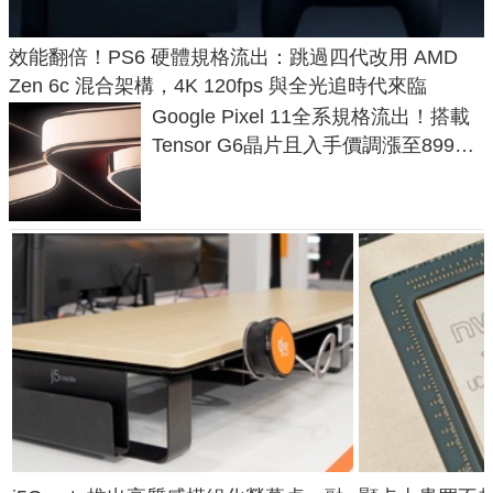
效能翻倍！PS6 硬體規格流出：跳過四代改用 AMD
Zen 6c 混合架構，4K 120fps 與全光追時代來臨
Google Pixel 11全系規格流出！搭載
Tensor G6晶片且入手價調漲至899美
元