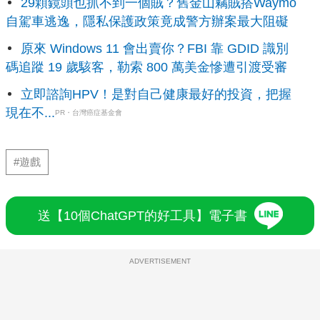
29顆鏡頭也抓不到一個賊？舊金山竊賊搭Waymo
自駕車逃逸，隱私保護政策竟成警方辦案最大阻礙
原來 Windows 11 會出賣你？FBI 靠 GDID 識別
碼追蹤 19 歲駭客，勒索 800 萬美金慘遭引渡受審
立即諮詢HPV！是對自己健康最好的投資，把握
現在不...
PR・台灣癌症基金會
#遊戲
送【10個ChatGPT的好工具】電子書
ADVERTISEMENT