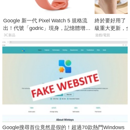
Google 新一代 Pixel Watch 5 規格流
終於要好用了！R
出！代號「godric」現身，記憶體增強
級重大更新，全新
鎖定 AI 應用
式讓操作就像 X
3C新品
遊戲/電競
Google搜尋首位竟然是假的！超過70款熱門Windows