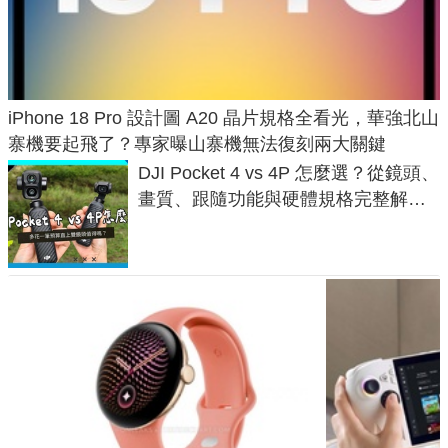
iPhone 18 Pro 設計圖 A20 晶片規格全看光，華強北山
寨機要起飛了？專家曝山寨機無法復刻兩大關鍵
DJI Pocket 4 vs 4P 怎麼選？從鏡頭、
畫質、跟隨功能與硬體規格完整解
析，一次看懂兩台差異