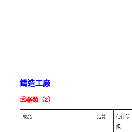
鑄造工廠
武器類（2）
成品
品質
使用等
級