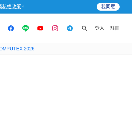
隱私權政策
。
我同意
登入
註冊
OMPUTEX 2026