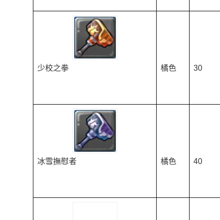
少校之拳
橘色
30
冰雪撫慰者
橘色
40