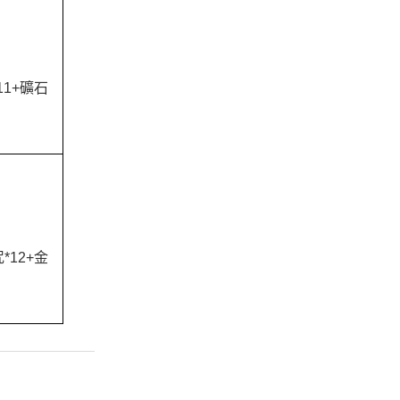
11+礦石
*12+金