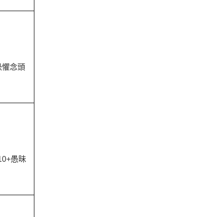
恐懼念頭
10+愚昧