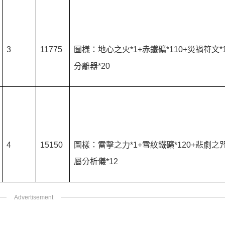
3
11775
圖樣：地心之火*1+赤鐵礦*110+災禍符文*
分離器*20
4
15150
圖樣：雷擊之力*1+雪紋鐵礦*120+悲劇之咒
屬分析儀*12