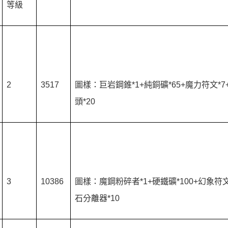
等級
2
3517
圖樣：巨岩鋼錐*1+純銅礦*65+魔力符文*7
頭*20
3
10386
圖樣：魔鋼粉碎者*1+硬鐵礦*100+幻象符文
石分離器*10