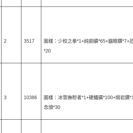
2
3517
圖樣：少校之拳*1+純銅礦*65+貓眼鑽*7+
*20
3
10386
圖樣：冰雪撫慰者*1+硬鐵礦*100+熔岩鑽*
念頭*30