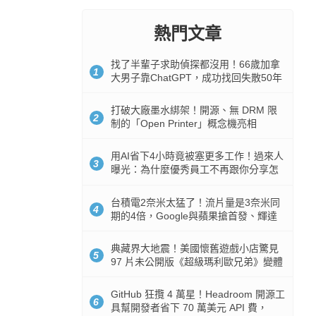
熱門文章
找了半輩子求助偵探都沒用！66歲加拿
1
大男子靠ChatGPT，成功找回失散50年
家人
打破大廠墨水綁架！開源、無 DRM 限
2
制的「Open Printer」概念機亮相
用AI省下4小時竟被塞更多工作！過來人
3
曝光：為什麼優秀員工不再跟你分享怎
麼使用AI
台積電2奈米太猛了！流片量是3奈米同
4
期的4倍，Google與蘋果搶首發、輝達
與AMD排隊等產能
典藏界大地震！美國懷舊遊戲小店驚見
5
97 片未公開版《超級瑪利歐兄弟》變體
任天堂卡帶
GitHub 狂攬 4 萬星！Headroom 開源工
6
具幫開發者省下 70 萬美元 API 費，