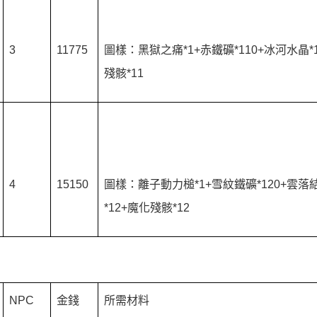
3
11775
圖樣：黑獄之痛*1+赤鐵礦*110+冰河水晶*
殘骸*11
4
15150
圖樣：離子動力槌*1+雪紋鐵礦*120+雲落
*12+魔化殘骸*12
NPC
金錢
所需材料