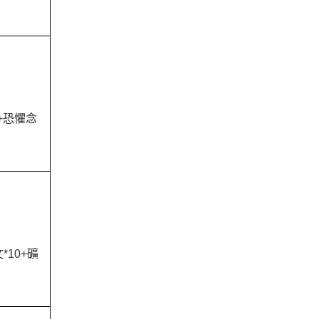
+恐懼念
*10+礦