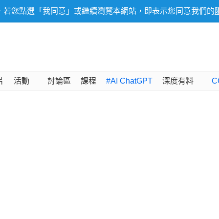
，若您點選「我同意」或繼續瀏覽本網站，即表示您同意我們的
片
活動
討論區
課程
#AI ChatGPT
深度有料
C