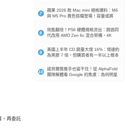
Token 消耗暴降 92%
蘋果 2026 款 Mac mini 規格爆料：M6
7
與 M5 Pro 異色搭檔登場！容量或將
512GB 起跳
效能翻倍！PS6 硬體規格流出：跳過四
8
代改用 AMD Zen 6c 混合架構，4K
120fps 與全光追時代來臨
美國上半年 CD 銷量大增 16%：增速約
9
為黑膠 7 倍，但購買者有一半以上根本
沒有播放器
諾貝爾獎推手也留不住！從 AlphaFold
10
團隊解體看 Google 的焦慮：為何明星
實驗室要為 Gemini 讓路？
書，再委託