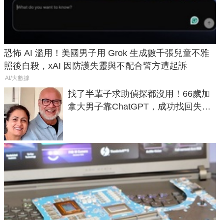
恐怖 AI 濫用！美國男子用 Grok 生成數千張兒童不雅
照後自殺，xAI 因防護失靈與不配合警方遭起訴
AI/大數據
找了半輩子求助偵探都沒用！66歲加
拿大男子靠ChatGPT，成功找回失散
50年家人