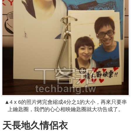
▲4 x 6的照片烤完會縮成4分之1的大小，再來只要串
上鑰匙圈，我們的心心相映鑰匙圈就大功告成了。
天長地久情侶衣