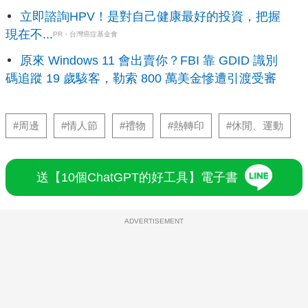
立即諮詢HPV！是對自己健康最好的投資，把握
現在不...
PR・台灣癌症基金會
原來 Windows 11 會出賣你？FBI 靠 GDID 識別
碼追蹤 19 歲駭客，勒索 800 萬美金慘遭引渡受審
#周邊
#情人節
#禮物
#熱轉印
#休閒、運動
送【10個ChatGPT的好工具】電子書
ADVERTISEMENT