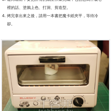
裡的話、塗鴉上色、打洞、剪造型。
烤完拿出來之後，請用一本書把魔卡紙夾平，等待冷
卻。