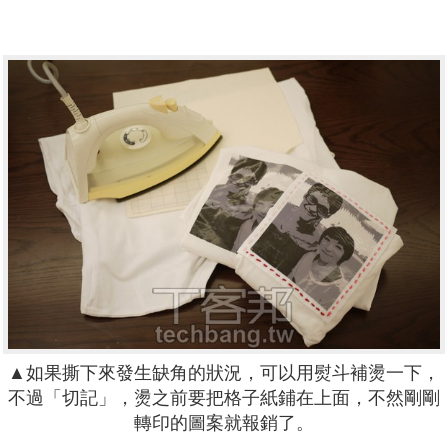
▲如果撕下來發生缺角的狀況，可以用熨斗補燙一下，
不過「切記」，燙之前要把格子紙鋪在上面，不然剛剛
轉印的圖案就報銷了。