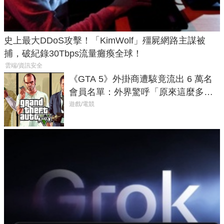
史上最大DDoS攻擊！「KimWolf」殭屍網路主謀被
捕，破紀錄30Tbps流量癱瘓全球！
雲端/資訊安全
《GTA 5》外掛商遭駭竟流出 6 萬名
會員名單：外界驚呼「原來這麼多人
在開掛！」
遊戲/電競