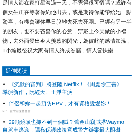
是情人節在家打星海過一天，不覺得很可憐嗎？或許有
個女生正在等著你約他出去，或是期待你能帶給她一點
驚喜，有機會讓你早日脫離去死去死團。已經有另一半
的朋友，也不要吝嗇你的心意，穿戴上今天做的小禮
物，去外面發出令人羨慕的閃光，為彼此的感情加溫，
T小編最後祝大家有情人終成眷屬，情人節快樂。
延伸閱讀
《沉默的審判》將登陸 Netflix！《周處除三害》
導演新作，阮經天、王淨主演
伴侶和妳一起預防HPV，才有資格說愛妳！
PR・台灣癌症基金會
29顆鏡頭也抓不到一個賊？舊金山竊賊搭Waymo
自駕車逃逸，隱私保護政策竟成警方辦案最大阻礙