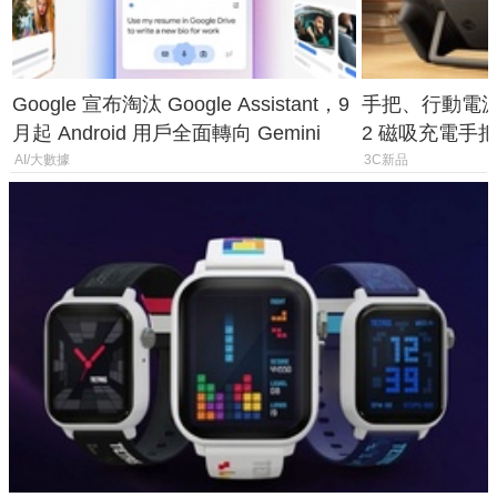
Google 宣布淘汰 Google Assistant，9
手把、行動電源合體
月起 Android 用戶全面轉向 Gemini
2 磁吸充電手把
倍
AI/大數據
3C新品