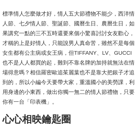
標準情人怎麼做才好，情人五大節禮物不能少，西洋情
人節、七夕情人節、聖誕節、國曆生日、農曆生日，如
果講究一點的三不五時還要來個小驚喜討討女友歡心，
才稱的上是好情人，只能說男人真命苦，雖然不是每個
女生都有公主病或女王病，但TIFFANY、LV、GUCCI
也不是人人都買的起，難到不靠名牌的加持就無法在情
場得意嗎？相信羅密歐追茱麗葉也不是靠大把銀子才追
到的，所以小編今天要帶大家，重溫國小的美勞課，利
用身邊的小東西，做出你獨一無二的情人節禮物，只要
你有一台「印表機」。
心心相映鑰匙圈