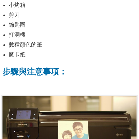
小烤箱
剪刀
鑰匙圈
打洞機
數種顏色的筆
魔卡紙
步驟與注意事項：