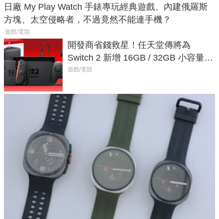
日廠 My Play Watch 手錶專玩經典遊戲、內建俄羅斯
方塊、太空侵略者，不過竟然不能連手機？
遊戲/電競
開發商省錢救星！任天堂傳將為
Switch 2 新增 16GB / 32GB 小容量遊
戲卡的選擇
遊戲/電競