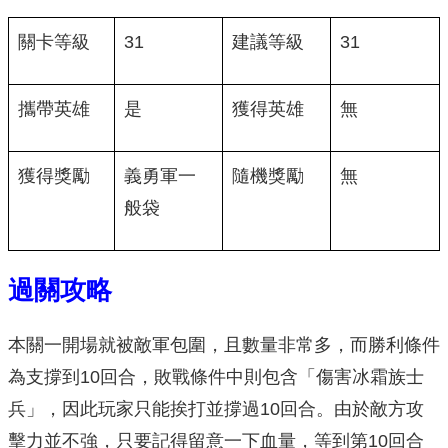
關卡等級
31
建議等級
31
攜帶英雄
是
獲得英雄
無
獲得獎勵
義勇軍一
隨機獎勵
無
般袋
過關攻略
本關一開場就被敵軍包圍，且數量非常多，而勝利條件
為支撐到10回合，敗戰條件中則包含「傷害冰霜族士
兵」，因此玩家只能挨打並撐過10回合。由於敵方攻
擊力並不強，只要記得留意一下血量，等到第10回合