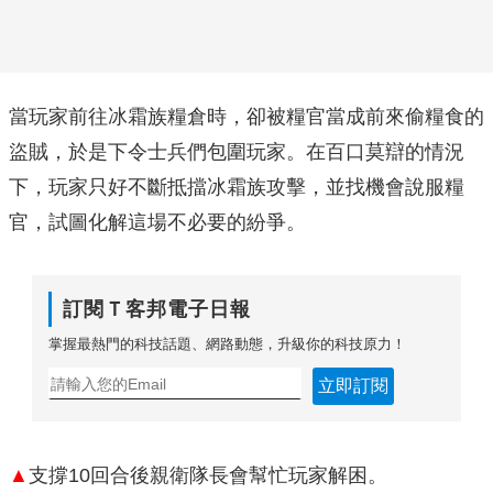
當玩家前往冰霜族糧倉時，卻被糧官當成前來偷糧食的
盜賊，於是下令士兵們包圍玩家。在百口莫辯的情況
下，玩家只好不斷抵擋冰霜族攻擊，並找機會說服糧
官，試圖化解這場不必要的紛爭。
訂閱Ｔ客邦電子日報
掌握最熱門的科技話題、網路動態，升級你的科技原力！
立即訂閱
▲
支撐10回合後親衛隊長會幫忙玩家解困。