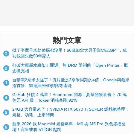
熱門文章
找了半輩子求助偵探都沒用！66歲加拿大男子靠ChatGPT，成
1
功找回失散50年家人
打破大廠墨水綁架！開源、無 DRM 限制的「Open Printer」概
2
念機亮相
台積電2奈米太猛了！流片量是3奈米同期的4倍，Google與蘋果
3
搶首發、輝達與AMD排隊等產能
GitHub 狂攬 4 萬星！Headroom 開源工具幫開發者省下 70 萬
4
美元 API 費，Token 消耗暴降 92%
24GB 大容量來了！NVIDIA RTX 5070 Ti SUPER 爆料總整理：
5
規格、功耗、上市時間
蘋果 2026 款 Mac mini 規格爆料：M6 與 M5 Pro 異色搭檔登
6
場！容量或將 512GB 起跳