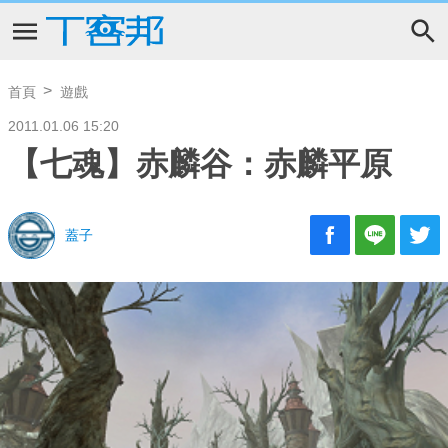
首頁
遊戲
2011.01.06 15:20
【七魂】赤麟谷：赤麟平原
蓋子