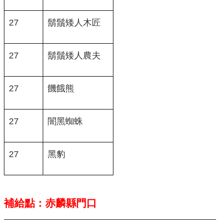
27
鬍鬚矮人木匠
27
鬍鬚矮人農夫
27
饑餓熊
27
闇黑蜘蛛
27
黑豹
補給點：赤麟縣門口