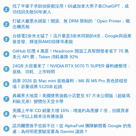
找了半輩子求助偵探都沒用！66歲加拿大男子靠ChatGPT，成
1
功找回失散50年家人
打破大廠墨水綁架！開源、無 DRM 限制的「Open Printer」概
2
念機亮相
台積電2奈米太猛了！流片量是3奈米同期的4倍，Google與蘋果
3
搶首發、輝達與AMD排隊等產能
GitHub 狂攬 4 萬星！Headroom 開源工具幫開發者省下 70 萬
4
美元 API 費，Token 消耗暴降 92%
24GB 大容量來了！NVIDIA RTX 5070 Ti SUPER 爆料總整理：
5
規格、功耗、上市時間
蘋果 2026 款 Mac mini 規格爆料：M6 與 M5 Pro 異色搭檔登
6
場！容量或將 512GB 起跳
典藏界大地震！美國懷舊遊戲小店驚見 97 片未公開版《超級瑪
7
利歐兄弟》變體任天堂卡帶
美國上半年 CD 銷量大增 16%：增速約為黑膠 7 倍，但購買者
8
有一半以上根本沒有播放器
諾貝爾獎推手也留不住！從 AlphaFold 團隊解體看 Google 的焦
9
慮：為何明星實驗室要為 Gemini 讓路？