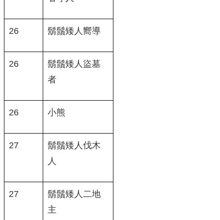
26
鬍鬚矮人嚮導
26
鬍鬚矮人盜墓
者
26
小熊
27
鬍鬚矮人伐木
人
27
鬍鬚矮人二地
主