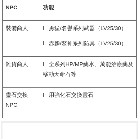
NPC
功能
裝備商人
l 勇猛/名譽系列武器（LV25/30）
l 赤麟/鱉神系列防具（LV25/30）
雜貨商人
l 全系列HP/MP藥水、萬能治療藥及
移動天命石等
靈石交換
l 用強化石交換靈石
NPC