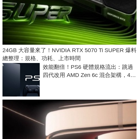
24GB 大容量來了！NVIDIA RTX 5070 Ti SUPER 爆料
總整理：規格、功耗、上市時間
效能翻倍！PS6 硬體規格流出：跳過
四代改用 AMD Zen 6c 混合架構，4K
120fps 與全光追時代來臨