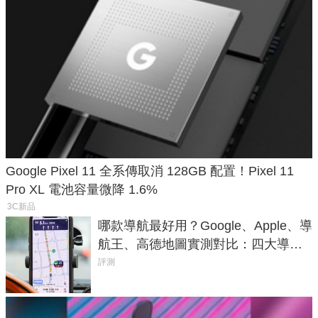
Google Pixel 11 全系傳取消 128GB 配置！Pixel 11
Pro XL 電池容量微降 1.6%
3C新品
哪款導航最好用？Google、Apple、導
航王、高德地圖實測對比：四大導航
實測懶人包
評測