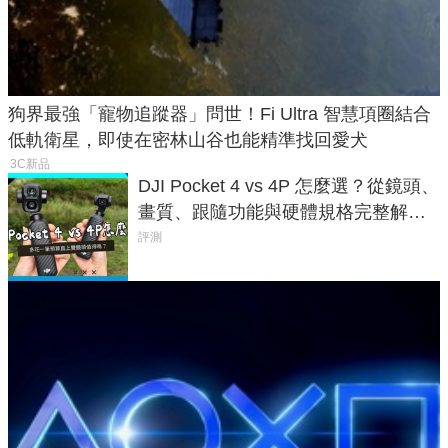
狗界最強「寵物追蹤器」問世！Fi Ultra 智慧項圈結合
低軌衛星，即使在密林山谷也能精準找回愛犬
3C新品
DJI Pocket 4 vs 4P 怎麼選？從鏡頭、
畫質、跟隨功能與硬體規格完整解
析，一次看懂兩台差異
評測