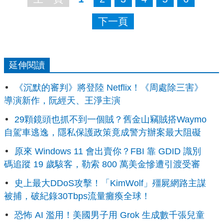
下一頁
延伸閱讀
《沉默的審判》將登陸 Netflix！《周處除三害》
導演新作，阮經天、王淨主演
29顆鏡頭也抓不到一個賊？舊金山竊賊搭Waymo
自駕車逃逸，隱私保護政策竟成警方辦案最大阻礙
原來 Windows 11 會出賣你？FBI 靠 GDID 識別
碼追蹤 19 歲駭客，勒索 800 萬美金慘遭引渡受審
史上最大DDoS攻擊！「KimWolf」殭屍網路主謀
被捕，破紀錄30Tbps流量癱瘓全球！
恐怖 AI 濫用！美國男子用 Grok 生成數千張兒童