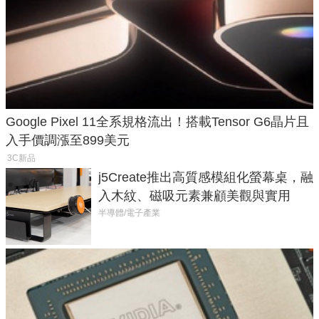
Google Pixel 11全系規格流出！搭載Tensor G6晶片且
入手價調漲至899美元
3C新品
j5Create推出高質感模組化螢幕桌，融
入木紋、磁吸元素兼顧美觀與實用
半導體/電子產業