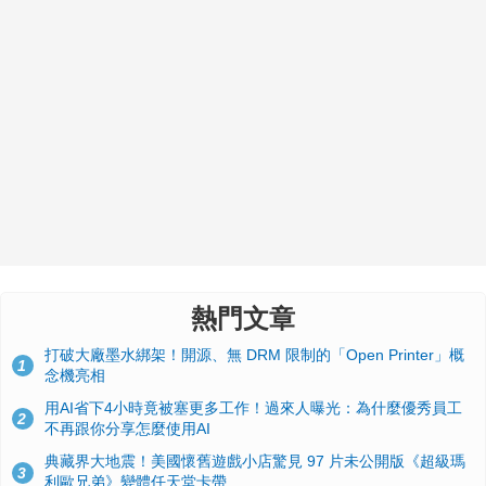
熱門文章
打破大廠墨水綁架！開源、無 DRM 限制的「Open Printer」概
1
念機亮相
用AI省下4小時竟被塞更多工作！過來人曝光：為什麼優秀員工
2
不再跟你分享怎麼使用AI
典藏界大地震！美國懷舊遊戲小店驚見 97 片未公開版《超級瑪
3
利歐兄弟》變體任天堂卡帶