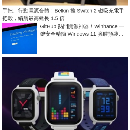
手把、行動電源合體！Belkin 推 Switch 2 磁吸充電手
把殼，續航最高延長 1.5 倍
GitHub 熱門開源神器！Winhance 一
鍵安全精簡 Windows 11 臃腫預裝軟
體與後台追蹤