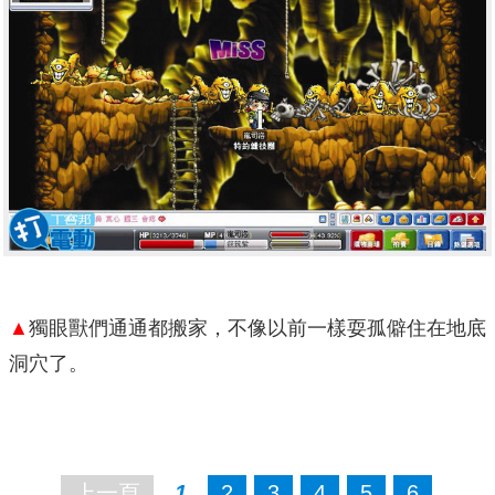
▲
獨眼獸們通通都搬家，不像以前一樣耍孤僻住在地底
洞穴了。
上一頁
1
2
3
4
5
6