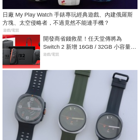
日廠 My Play Watch 手錶專玩經典遊戲、內建俄羅斯
方塊、太空侵略者，不過竟然不能連手機？
遊戲/電競
開發商省錢救星！任天堂傳將為
Switch 2 新增 16GB / 32GB 小容量遊
戲卡的選擇
遊戲/電競