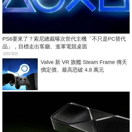
PS6要來了？索尼總裁曝次世代主機「不只是PC替代
品」，目標走出客廳、進軍電競桌面
遊戲/電競
Valve 新 VR 旗艦 Steam Frame 傳天
價定價、最高恐破 4.8 萬元