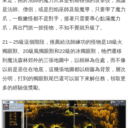
來走，由於法師的魔力爪算是初期很強的攻擊技，無論
是法師、僧侶，或是烈焰巫師及龍魔導，只要學了魔力
爪，一般嫩怪都不是對手，接著只需要專心點滿魔力
爪，再出門抓一抓怪物，不知不覺就升級了。
21～25級這個階段，推薦給法師練功的怪物是18級火
獨眼獸、20級風獨眼獸和22級的冰獨眼獸，牠們遷移
到魔法森林郊外的三張地圖中，以樹林為住處，而不像
以前是居住在地底，這幾張地圖都以樹藤為背景，層次
分明，打到的獨眼獸尾巴還可以留下來解任務，領取更
多的經驗值獎勵。