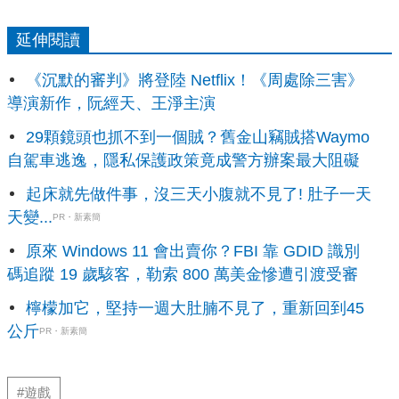
延伸閱讀
《沉默的審判》將登陸 Netflix！《周處除三害》
導演新作，阮經天、王淨主演
29顆鏡頭也抓不到一個賊？舊金山竊賊搭Waymo
自駕車逃逸，隱私保護政策竟成警方辦案最大阻礙
起床就先做件事，沒三天小腹就不見了! 肚子一天
天變...
PR・新素簡
原來 Windows 11 會出賣你？FBI 靠 GDID 識別
碼追蹤 19 歲駭客，勒索 800 萬美金慘遭引渡受審
檸檬加它，堅持一週大肚腩不見了，重新回到45
公斤
PR・新素簡
#遊戲