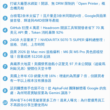
打破大廠墨水綁架！開源、無 DRM 限制的「Open Printer」概
2
念機亮相
台積電2奈米太猛了！流片量是3奈米同期的4倍，Google與蘋果
3
搶首發、輝達與AMD排隊等產能
GitHub 狂攬 4 萬星！Headroom 開源工具幫開發者省下 70 萬
4
美元 API 費，Token 消耗暴降 92%
24GB 大容量來了！NVIDIA RTX 5070 Ti SUPER 爆料總整理：
5
規格、功耗、上市時間
蘋果 2026 款 Mac mini 規格爆料：M6 與 M5 Pro 異色搭檔登
6
場！容量或將 512GB 起跳
典藏界大地震！美國懷舊遊戲小店驚見 97 片未公開版《超級瑪
7
利歐兄弟》變體任天堂卡帶
美國上半年 CD 銷量大增 16%：增速約為黑膠 7 倍，但購買者
8
有一半以上根本沒有播放器
諾貝爾獎推手也留不住！從 AlphaFold 團隊解體看 Google 的焦
9
慮：為何明星實驗室要為 Gemini 讓路？
用AI省下4小時竟被塞更多工作！過來人曝光：為什麼優秀員工
10
不再跟你分享怎麼使用AI