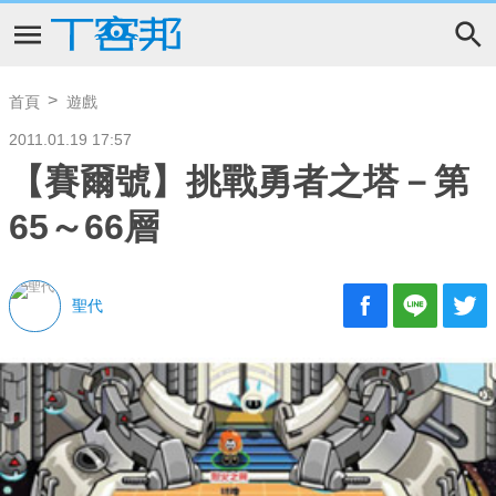
首頁
遊戲
2011.01.19 17:57
【賽爾號】挑戰勇者之塔－第
65～66層
聖代