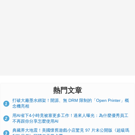
熱門文章
打破大廠墨水綁架！開源、無 DRM 限制的「Open Printer」概
1
念機亮相
用AI省下4小時竟被塞更多工作！過來人曝光：為什麼優秀員工
2
不再跟你分享怎麼使用AI
典藏界大地震！美國懷舊遊戲小店驚見 97 片未公開版《超級瑪
3