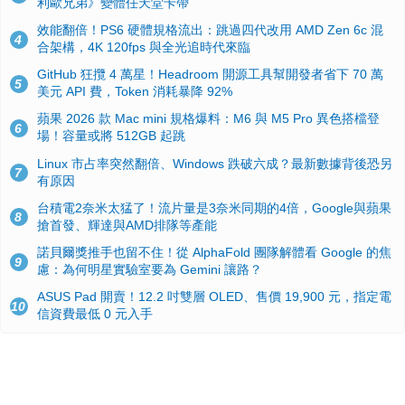
利歐兄弟》變體任天堂卡帶
效能翻倍！PS6 硬體規格流出：跳過四代改用 AMD Zen 6c 混
4
合架構，4K 120fps 與全光追時代來臨
GitHub 狂攬 4 萬星！Headroom 開源工具幫開發者省下 70 萬
5
美元 API 費，Token 消耗暴降 92%
蘋果 2026 款 Mac mini 規格爆料：M6 與 M5 Pro 異色搭檔登
6
場！容量或將 512GB 起跳
Linux 市占率突然翻倍、Windows 跌破六成？最新數據背後恐另
7
有原因
台積電2奈米太猛了！流片量是3奈米同期的4倍，Google與蘋果
8
搶首發、輝達與AMD排隊等產能
諾貝爾獎推手也留不住！從 AlphaFold 團隊解體看 Google 的焦
9
慮：為何明星實驗室要為 Gemini 讓路？
ASUS Pad 開賣！12.2 吋雙層 OLED、售價 19,900 元，指定電
10
信資費最低 0 元入手