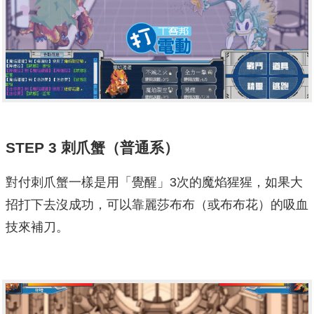
STEP 3
刺爪蟹
（
普通
系）
對付刺爪蟹一樣是用「覺醒」3次的魔焰猩猩，如果大
招打下去沒成功，可以靠麗莎布布（或布布花）的吸血
技來補刀。