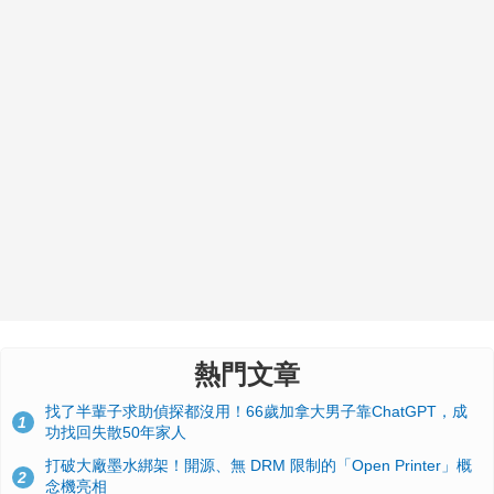
熱門文章
找了半輩子求助偵探都沒用！66歲加拿大男子靠ChatGPT，成
1
功找回失散50年家人
打破大廠墨水綁架！開源、無 DRM 限制的「Open Printer」概
2
念機亮相