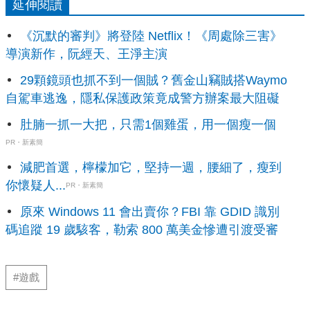
延伸閱讀
《沉默的審判》將登陸 Netflix！《周處除三害》
導演新作，阮經天、王淨主演
29顆鏡頭也抓不到一個賊？舊金山竊賊搭Waymo
自駕車逃逸，隱私保護政策竟成警方辦案最大阻礙
肚腩一抓一大把，只需1個雞蛋，用一個瘦一個
PR・新素簡
減肥首選，檸檬加它，堅持一週，腰細了，瘦到
你懷疑人...
PR・新素簡
原來 Windows 11 會出賣你？FBI 靠 GDID 識別
碼追蹤 19 歲駭客，勒索 800 萬美金慘遭引渡受審
#遊戲