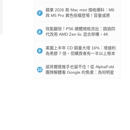
Token 消耗暴降 92%
蘋果 2026 款 Mac mini 規格爆料：M6
7
與 M5 Pro 異色搭檔登場！容量或將
512GB 起跳
效能翻倍！PS6 硬體規格流出：跳過四
8
代改用 AMD Zen 6c 混合架構，4K
120fps 與全光追時代來臨
美國上半年 CD 銷量大增 16%：增速約
9
為黑膠 7 倍，但購買者有一半以上根本
沒有播放器
諾貝爾獎推手也留不住！從 AlphaFold
10
團隊解體看 Google 的焦慮：為何明星
實驗室要為 Gemini 讓路？