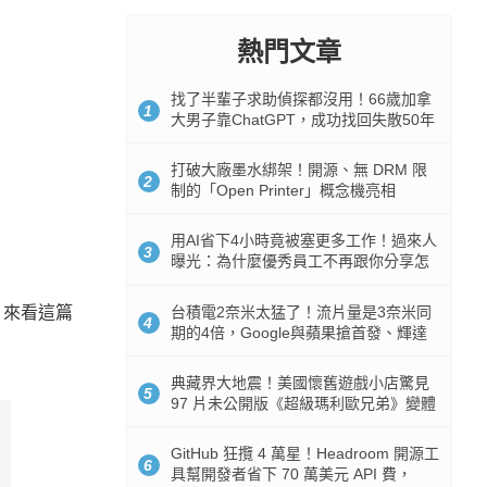
熱門文章
找了半輩子求助偵探都沒用！66歲加拿
1
大男子靠ChatGPT，成功找回失散50年
家人
打破大廠墨水綁架！開源、無 DRM 限
2
制的「Open Printer」概念機亮相
用AI省下4小時竟被塞更多工作！過來人
3
曝光：為什麼優秀員工不再跟你分享怎
麼使用AI
台積電2奈米太猛了！流片量是3奈米同
，來看這篇
4
期的4倍，Google與蘋果搶首發、輝達
與AMD排隊等產能
典藏界大地震！美國懷舊遊戲小店驚見
5
97 片未公開版《超級瑪利歐兄弟》變體
任天堂卡帶
GitHub 狂攬 4 萬星！Headroom 開源工
6
具幫開發者省下 70 萬美元 API 費，