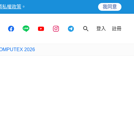
隱私權政策
。
我同意
登入
註冊
OMPUTEX 2026