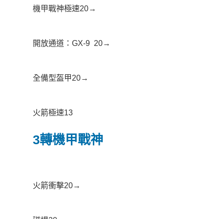
機甲戰神極速20→
開放通道：GX-9 20→
全備型盔甲20→
火箭極速13
3轉機甲戰神
火箭衝擊20→