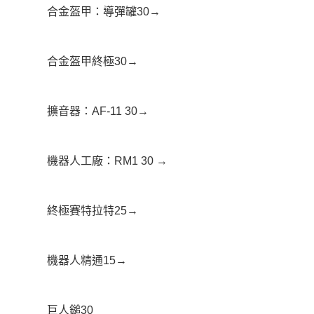
合金盔甲：導彈罐30→
合金盔甲終極30→
擴音器：AF-11 30→
機器人工廠：RM1 30 →
終極賽特拉特25→
機器人精通15→
巨人鎚30