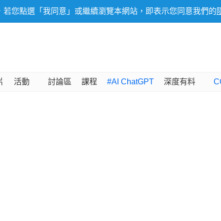
，若您點選「我同意」或繼續瀏覽本網站，即表示您同意我們的
片
活動
討論區
課程
#AI ChatGPT
深度有料
C