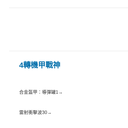
4轉機甲戰神
合金盔甲：導彈罐1→
雷射衝擊波30→