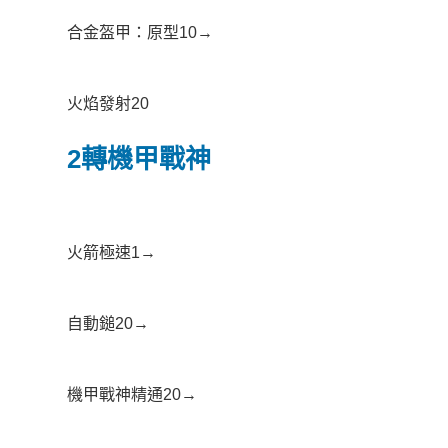
合金盔甲：原型10→
火焰發射20
2轉機甲戰神
火箭極速1→
自動鎚20→
機甲戰神精通20→