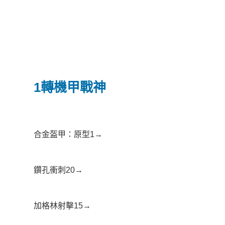
1轉機甲戰神
合金盔甲：原型1→
鑽孔衝刺20→
加格林射擊15→