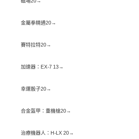
磁場20→
金屬拳精通20→
賽特拉特20→
加速器：EX-7 13→
幸運骰子20→
合金盔甲：重機槍20→
治療機器人：H-LX 20→