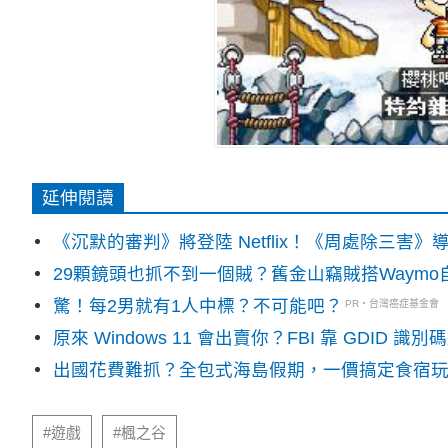
延伸閱讀
《沉默的審判》將登陸 Netflix！《周處除三害
29顆鏡頭也抓不到一個賊？舊金山竊賊搭Waym
驚！每2男就有1人中標？不可能吧？
PR・台灣癌症基金會
原來 Windows 11 會出賣你？FBI 靠 GDID 
出國花費難抓？全包式海島假期，一價搞定食宿
#遊戲
#楓之谷