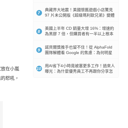
512GB 起跳
典藏界大地震！美國懷舊遊戲小店驚見
7
97 片未公開版《超級瑪利歐兄弟》變體
任天堂卡帶
美國上半年 CD 銷量大增 16%：增速約
8
為黑膠 7 倍，但購買者有一半以上根本
沒有播放器
諾貝爾獎推手也留不住！從 AlphaFold
9
團隊解體看 Google 的焦慮：為何明星
實驗室要為 Gemini 讓路？
用AI省下4小時竟被塞更多工作！過來人
家放在小嵐
10
曝光：為什麼優秀員工不再跟你分享怎
麼使用AI
桃的怒吼，