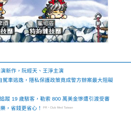
》導演新作，阮經天、王淨主演
o自駕車逃逸，隱私保護政策竟成警方辦案最大阻礙
識別碼追蹤 19 歲駭客，勒索 800 萬美金慘遭引渡受審
玩樂，省錢更省心！
PR・Club Med Taiwan