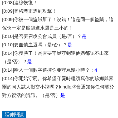
[0:08]連線恢復！
[0:09]奧格瑪正遭到攻擊！
[0:09]你被一個盜賊肛了！沒錯！這是同一個盜賊，這
傢伙一定是腦袋進水還是三小的！
[0:10]是否要召喚公會成員（是/否）？
是
[0:10]要血債血還嗎（是/否）？
是
[0:14]你獲勝了！是否要守屍守到連他媽都認不出來
（是/否）？
是
[0:14]輸入一個數字選擇你要守屍幾小時？：
4
[0:14]你開始守屍。你希望守屍時繼續寫你的珍娜與索
爾的同人誌人獸交小說嗎？kindle將會通知你任何關於
對方復活的資訊。（是/否）
是
延伸閱讀