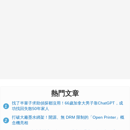
熱門文章
找了半輩子求助偵探都沒用！66歲加拿大男子靠ChatGPT，成
1
功找回失散50年家人
打破大廠墨水綁架！開源、無 DRM 限制的「Open Printer」概
2
念機亮相