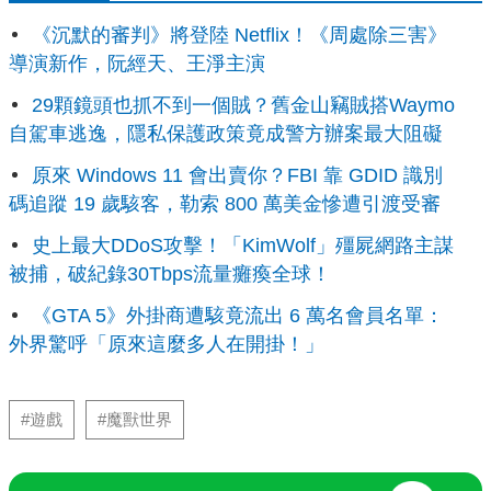
《沉默的審判》將登陸 Netflix！《周處除三害》
導演新作，阮經天、王淨主演
29顆鏡頭也抓不到一個賊？舊金山竊賊搭Waymo
自駕車逃逸，隱私保護政策竟成警方辦案最大阻礙
原來 Windows 11 會出賣你？FBI 靠 GDID 識別
碼追蹤 19 歲駭客，勒索 800 萬美金慘遭引渡受審
史上最大DDoS攻擊！「KimWolf」殭屍網路主謀
被捕，破紀錄30Tbps流量癱瘓全球！
《GTA 5》外掛商遭駭竟流出 6 萬名會員名單：
外界驚呼「原來這麼多人在開掛！」
#遊戲
#魔獸世界