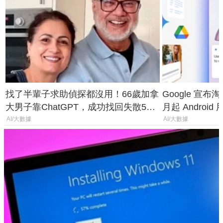
找了半輩子求助偵探都沒用！66歲加拿
Google 宣布淘汰 
大男子靠ChatGPT，成功找回失散50
月起 Android
年家人
AI/大數據
AI/大數據