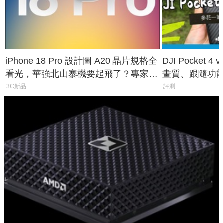
iPhone 18 Pro 設計圖 A20 晶片規格全
DJI Pocket
看光，華強北山寨機要起飛了？專家曝
畫質、跟隨功
山寨機無法復刻兩大關鍵
一次看懂兩台
3C新品
評測