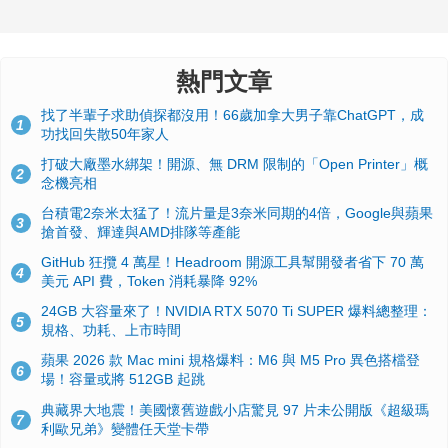
熱門文章
找了半輩子求助偵探都沒用！66歲加拿大男子靠ChatGPT，成
1
功找回失散50年家人
打破大廠墨水綁架！開源、無 DRM 限制的「Open Printer」概
2
念機亮相
台積電2奈米太猛了！流片量是3奈米同期的4倍，Google與蘋果
3
搶首發、輝達與AMD排隊等產能
GitHub 狂攬 4 萬星！Headroom 開源工具幫開發者省下 70 萬
4
美元 API 費，Token 消耗暴降 92%
24GB 大容量來了！NVIDIA RTX 5070 Ti SUPER 爆料總整理：
5
規格、功耗、上市時間
蘋果 2026 款 Mac mini 規格爆料：M6 與 M5 Pro 異色搭檔登
6
場！容量或將 512GB 起跳
典藏界大地震！美國懷舊遊戲小店驚見 97 片未公開版《超級瑪
7
利歐兄弟》變體任天堂卡帶