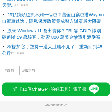
天變...
PR・新素簡
29顆鏡頭也抓不到一個賊？舊金山竊賊搭Waymo
自駕車逃逸，隱私保護政策竟成警方辦案最大阻礙
原來 Windows 11 會出賣你？FBI 靠 GDID 識別
碼追蹤 19 歲駭客，勒索 800 萬美金慘遭引渡受審
檸檬加它，堅持一週大肚腩不見了，重新回到45
公斤
PR・新素簡
#遊戲
#楓之谷
送【10個ChatGPT的好工具】電子書
ADVERTISEMENT