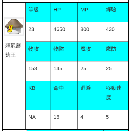
等級
HP
MP
經驗
23
4650
800
430
殭屍蘑
物攻
物防
魔攻
魔防
菇王
153
145
25
25
KB
命中
迴避
移動速
度
NA
16
4
5