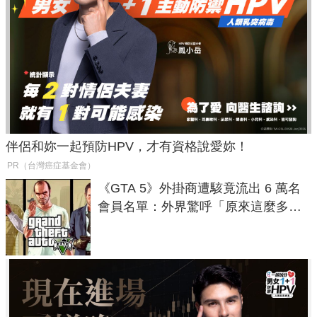
伴侶和妳一起預防HPV，才有資格說愛妳！
PR（台灣癌症基金會）
《GTA 5》外掛商遭駭竟流出 6 萬名
會員名單：外界驚呼「原來這麼多人
在開掛！」