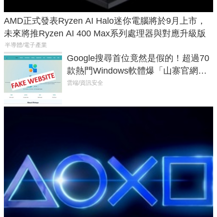
AMD正式發表Ryzen AI Halo迷你電腦將於9月上市，
未來將推Ryzen AI 400 Max系列處理器與對應升級版
半導體/電子產業
Google搜尋首位竟然是假的！超過70
款熱門Windows軟體爆「山寨官網」
危機
雲端/資訊安全