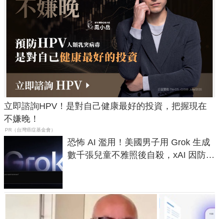
立即諮詢HPV！是對自己健康最好的投資，把握現在
不嫌晚！
PR（台灣癌症基金會）
恐怖 AI 濫用！美國男子用 Grok 生成
數千張兒童不雅照後自殺，xAI 因防護
失靈與不配合警方遭起訴