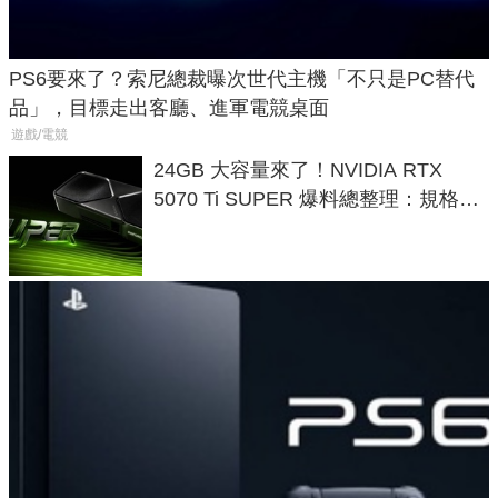
PS6要來了？索尼總裁曝次世代主機「不只是PC替代
品」，目標走出客廳、進軍電競桌面
遊戲/電競
24GB 大容量來了！NVIDIA RTX
5070 Ti SUPER 爆料總整理：規格、
功耗、上市時間