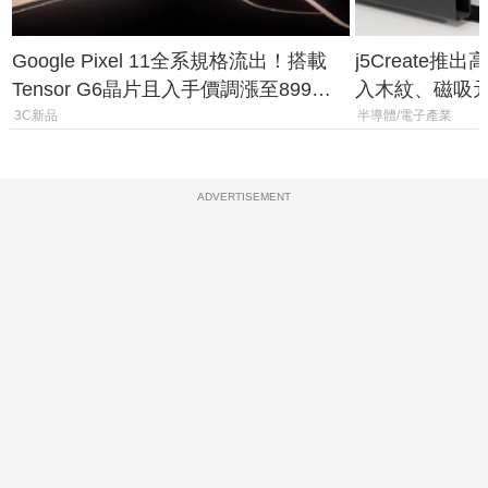
Google Pixel 11全系規格流出！搭載
j5Create
Tensor G6晶片且入手價調漲至899美
入木紋、磁吸
元
3C新品
半導體/電子產業
ADVERTISEMENT