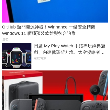
GitHub 熱門開源神器！Winhance 一鍵安全精簡
Windows 11 臃腫預裝軟體與後台追蹤
趨勢
日廠 My Play Watch 手錶專玩經典遊
戲、內建俄羅斯方塊、太空侵略者，
不過竟然不能連手機？
遊戲/電競