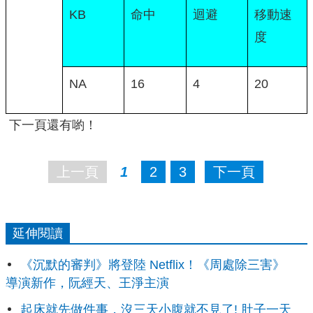
KB
命中
迴避
移動速
度
NA
16
4
20
下一頁還有喲！
上一頁
1
2
3
下一頁
延伸閱讀
《沉默的審判》將登陸 Netflix！《周處除三害》
導演新作，阮經天、王淨主演
起床就先做件事，沒三天小腹就不見了! 肚子一天