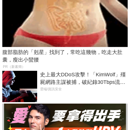
腹部脂肪的「剋星」找到了，常吃這幾物，吃走大肚
囊，瘦出小蠻腰
PR（新素簡）
史上最大DDoS攻擊！「KimWolf」殭
屍網路主謀被捕，破紀錄30Tbps流量
癱瘓全球！
雲端/資訊安全