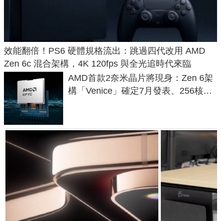
效能翻倍！PS6 硬體規格流出：跳過四代改用 AMD
Zen 6c 混合架構，4K 120fps 與全光追時代來臨
AMD首款2奈米晶片將現身：Zen 6架
構「Venice」確定7月發表、256核心
效能大噴發70%