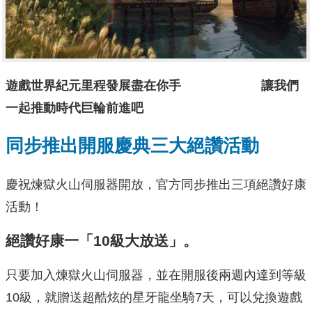
遊戲世界紀元里程發展盡在你手
讓我們
一起推動時代巨輪前進吧
同步推出開服慶典三大絕讚活動
慶祝煉獄火山伺服器開放，官方同步推出三項絕讚好康
活動！
絕讚好康一「10級大放送」。
只要加入煉獄火山伺服器，並在開服後兩週內達到等級
10級，就贈送超酷炫的星牙龍坐騎7天，可以兌換遊戲