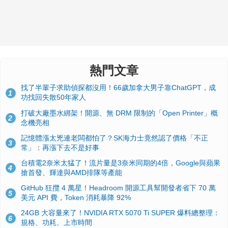
熱門文章
找了半輩子求助偵探都沒用！66歲加拿大男子靠ChatGPT，成
1
功找回失散50年家人
打破大廠墨水綁架！開源、無 DRM 限制的「Open Printer」概
2
念機亮相
記憶體漲太兇連老闆都怕了？SK海力士竟然認了價格「不正
3
常」：再漲下去不是好事
台積電2奈米太猛了！流片量是3奈米同期的4倍，Google與蘋果
4
搶首發、輝達與AMD排隊等產能
GitHub 狂攬 4 萬星！Headroom 開源工具幫開發者省下 70 萬
5
美元 API 費，Token 消耗暴降 92%
24GB 大容量來了！NVIDIA RTX 5070 Ti SUPER 爆料總整理：
6
規格、功耗、上市時間