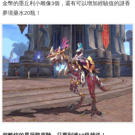
金幣的墨丘利小雕像3個，還有可以增加經驗值的謎香
夢境藥水20瓶！