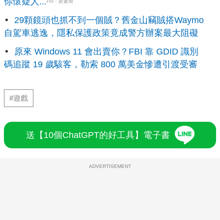
你懷疑人...
PR・新素簡
29顆鏡頭也抓不到一個賊？舊金山竊賊搭Waymo
自駕車逃逸，隱私保護政策竟成警方辦案最大阻礙
原來 Windows 11 會出賣你？FBI 靠 GDID 識別
碼追蹤 19 歲駭客，勒索 800 萬美金慘遭引渡受審
#遊戲
送【10個ChatGPT的好工具】電子書
ADVERTISEMENT