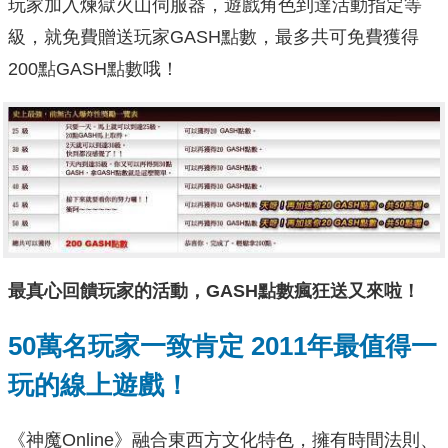
玩家加入煉獄火山伺服器，遊戲角色到達活動指定等
級，就免費贈送玩家GASH點數，最多共可免費獲得
200點GASH點數哦！
最真心回饋玩家的活動，
GASH
點數瘋狂送又來啦！
50
萬名玩家一致肯定
2011
年最值得一
玩的線上遊戲！
《神魔Online》融合東西方文化特色，擁有時間法則、