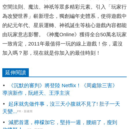
空間法則、魔法、神祇等眾多精彩元素。引入「玩家行
為改變世界」嶄新理念，獨創編年史體系，使得遊戲中
的紀元年代、星辰運轉、神祇誕生等核心遊戲內容都能
由玩家意志影響。《神魔Online》獲得全台50萬名玩家
一致肯定，2011年最值得一玩的線上遊戲！你，還沒
加入嗎？那，現在就是你加入的最佳時刻！
延伸閱讀
《沉默的審判》將登陸 Netflix！《周處除三害》
導演新作，阮經天、王淨主演
起床就先做件事，沒三天小腹就不見了! 肚子一天
天變...
PR・新素簡
減肥首選，檸檬加它，堅持一週，腰細了，瘦到