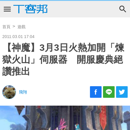
首頁
遊戲
2011.03.01 17:04
【神魔】3月3日火熱加開「煉
獄火山」伺服器 開服慶典絕
讚推出
飛翔