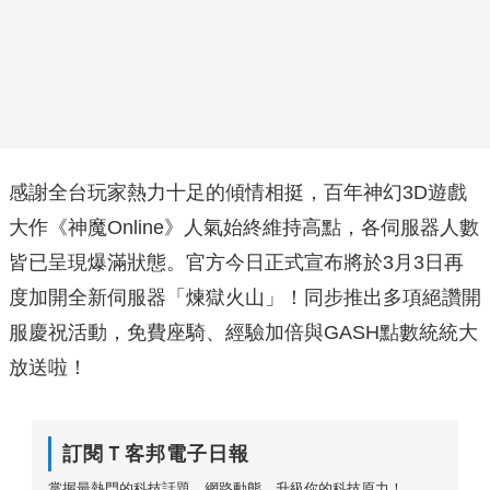
感謝全台玩家熱力十足的傾情相挺，百年神幻3D遊戲
大作《神魔Online》人氣始終維持高點，各伺服器人數
皆已呈現爆滿狀態。官方今日正式宣布將於3月3日再
度加開全新伺服器「煉獄火山」！同步推出多項絕讚開
服慶祝活動，免費座騎、經驗加倍與GASH點數統統大
放送啦！
訂閱Ｔ客邦電子日報
掌握最熱門的科技話題、網路動態，升級你的科技原力！