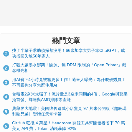
熱門文章
找了半輩子求助偵探都沒用！66歲加拿大男子靠ChatGPT，成
1
功找回失散50年家人
打破大廠墨水綁架！開源、無 DRM 限制的「Open Printer」概
2
念機亮相
用AI省下4小時竟被塞更多工作！過來人曝光：為什麼優秀員工
3
不再跟你分享怎麼使用AI
台積電2奈米太猛了！流片量是3奈米同期的4倍，Google與蘋果
4
搶首發、輝達與AMD排隊等產能
典藏界大地震！美國懷舊遊戲小店驚見 97 片未公開版《超級瑪
5
利歐兄弟》變體任天堂卡帶
GitHub 狂攬 4 萬星！Headroom 開源工具幫開發者省下 70 萬
6
美元 API 費，Token 消耗暴降 92%