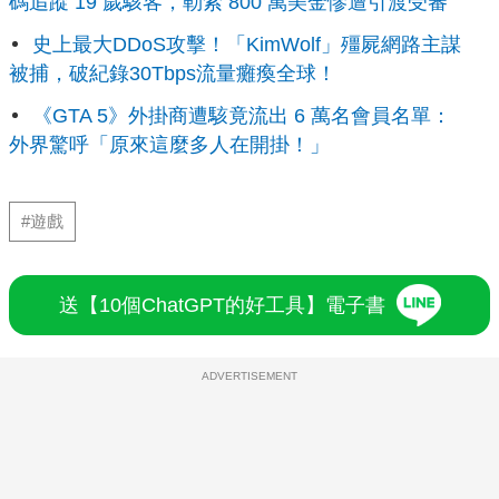
碼追蹤 19 歲駭客，勒索 800 萬美金慘遭引渡受審
史上最大DDoS攻擊！「KimWolf」殭屍網路主謀
被捕，破紀錄30Tbps流量癱瘓全球！
《GTA 5》外掛商遭駭竟流出 6 萬名會員名單：
外界驚呼「原來這麼多人在開掛！」
#遊戲
送【10個ChatGPT的好工具】電子書
ADVERTISEMENT