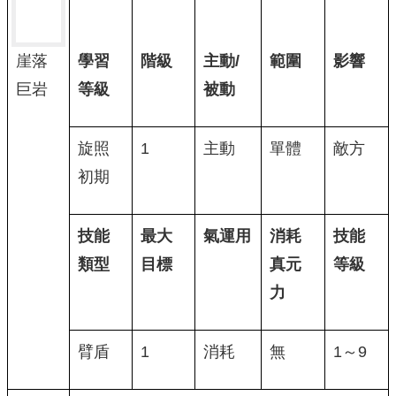
學習
階級
主動/
範圍
影響
崖落
等級
被動
巨岩
旋照
1
主動
單體
敵方
初期
技能
最大
氣運用
消耗
技能
類型
目標
真元
等級
力
臂盾
1
消耗
無
1～9