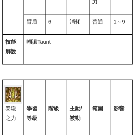
力
臂盾
6
消耗
普通
1～9
技能
嘲諷Taunt
解說
泰嶽
學習
階級
主動/
範圍
影響
之力
等級
被動