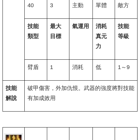
40
3
主動
單體
敵方
技能
最大
氣運用
消耗
技能
類型
目標
真元
等級
力
臂盾
1
消耗
低
1～9
技能
破甲傷害，外加仇恨。武器的強度將對技能
解說
有加成效用