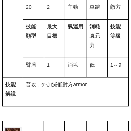
20
2
主動
單體
敵方
技能
最大
氣運用
消耗
技能
類型
目標
真元
等級
力
臂盾
1
消耗
低
1～9
技能
普攻，外加減低對方armor
解說