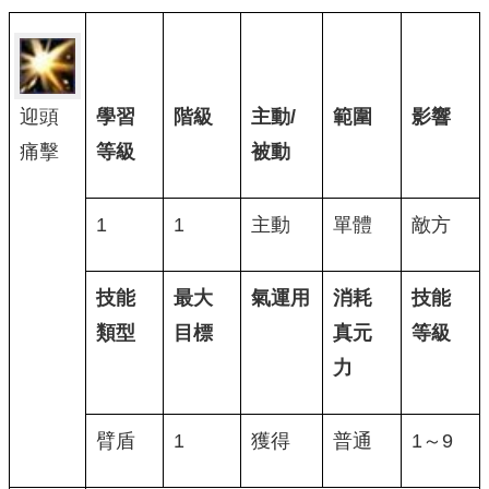
迎頭
學習
階級
主動/
範圍
影響
痛擊
等級
被動
1
1
主動
單體
敵方
技能
最大
氣運用
消耗
技能
類型
目標
真元
等級
力
臂盾
1
獲得
普通
1～9