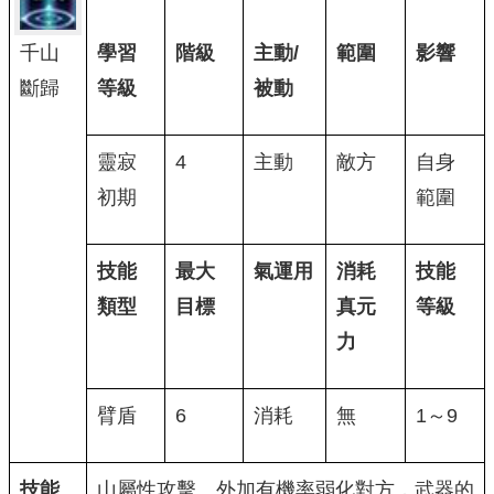
千山
學習
階級
主動/
範圍
影響
斷歸
等級
被動
靈寂
4
主動
敵方
自身
初期
範圍
技能
最大
氣運用
消耗
技能
類型
目標
真元
等級
力
臂盾
6
消耗
無
1～9
技能
山屬性攻擊。外加有機率弱化對方，武器的