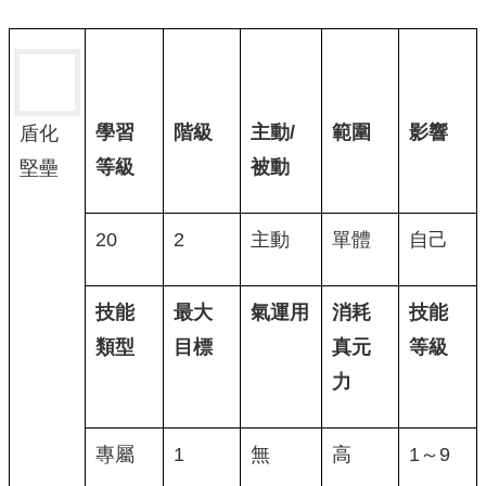
學習
階級
主動/
範圍
影響
盾化
等級
被動
堅壘
20
2
主動
單體
自己
技能
最大
氣運用
消耗
技能
類型
目標
真元
等級
力
專屬
1
無
高
1～9