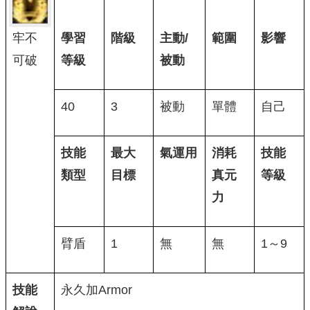
牢不
學習
階級
主動/
範圍
影響
可破
等級
被動
40
3
被動
單體
自己
技能
最大
氣運用
消耗
技能
類型
目標
真元
等級
力
臂盾
1
無
無
1～9
技能
永久加Armor