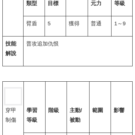
類型
目標
元力
等級
臂盾
5
獲得
普通
1～9
技能
普攻追加仇恨
解說
學習
階級
主動/
範圍
影響
穿甲
等級
被動
制傷