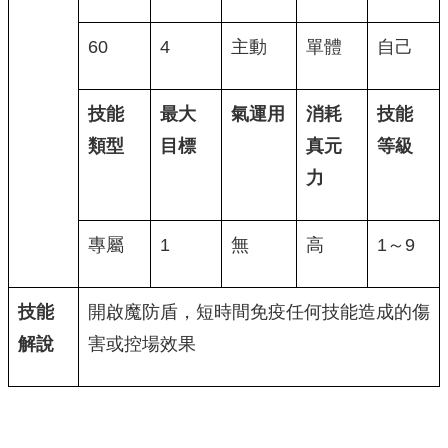
60
4
主動
單體
自己
技能
最大
氣運用
消耗
技能
類型
目標
真元
等級
力
專屬
1
無
高
1～9
技能
開啟魔防盾，短時間免疫任何技能造成的傷
解說
害或控場效果