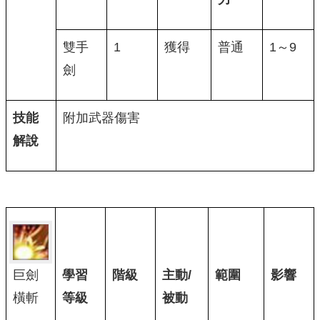
雙手
1
獲得
普通
1～9
劍
技能
附加武器傷害
解說
巨劍
學習
階級
主動/
範圍
影響
橫斬
等級
被動