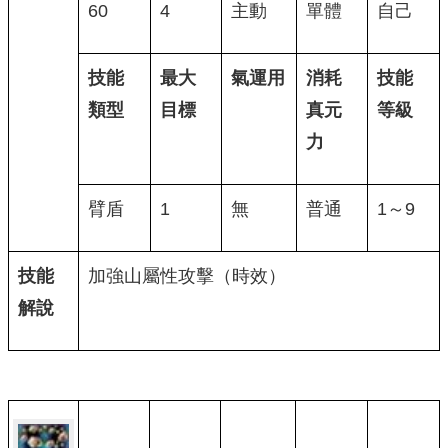
60
4
主動
單體
自己
技能
最大
氣運用
消耗
技能
類型
目標
真元
等級
力
臂盾
1
無
普通
1～9
技能
加強山屬性攻擊（時效）
解說