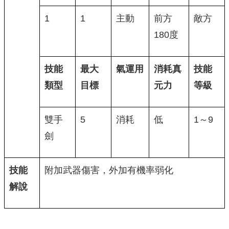
1
1
主動
前方
敵方
180度
技能
最大
氣運用
消耗真
技能
類型
目標
元力
等級
雙手
5
消耗
低
1～9
劍
技能
附加武器傷害，外加有機率弱化
解說