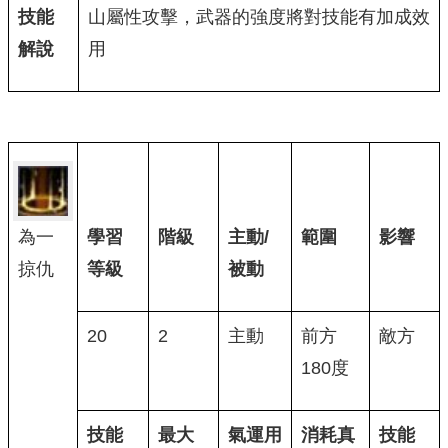
技能
山屬性攻擊，武器的強度將對技能有加成效
解說
用
為一
學習
階級
主動/
範圍
影響
掠仇
等級
被動
20
2
主動
前方
敵方
180度
技能
最大
氣運用
消耗真
技能