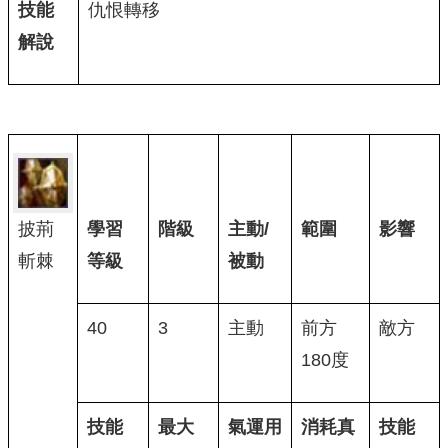
技能
仇恨轉移
解說
披荊
學習
階級
主動/
範圍
影響
斬棘
等級
被動
40
3
主動
前方
敵方
180度
技能
最大
氣運用
消耗真
技能