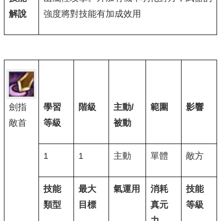
解說
強度將對技能有加成效用
劍指
學習
階級
主動/
範圍
影響
敵首
等級
被動
1
1
主動
單體
敵方
技能
最大
氣運用
消耗
技能
類型
目標
真元
等級
力