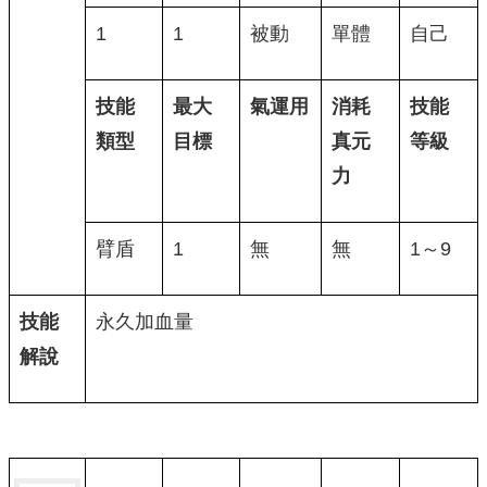
1
1
被動
單體
自己
技能
最大
氣運用
消耗
技能
類型
目標
真元
等級
力
臂盾
1
無
無
1～9
技能
永久加血量
解說