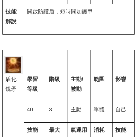
技能
開啟防護盾，短時間加護甲
解說
盾化
學習
階級
主動/
範圍
影響
銳矛
等級
被動
40
3
主動
單體
自己
技能
最大
氣運用
消耗
技能