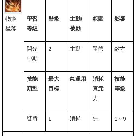
物換
學習
階級
主動/
範圍
影響
星移
等級
被動
開光
2
主動
單體
敵方
中期
技能
最大
氣運用
消耗
技能
類型
目標
真元
等級
力
臂盾
1
消耗
無
1～9