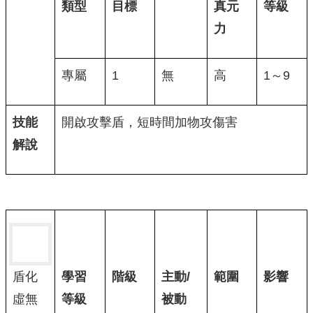
類型
目標
真元
等級
力
專屬
1
無
高
1～9
技能
開啟攻擊盾，短時間加物攻傷害
解說
學習
階級
主動/
範圍
影響
盾化
等級
被動
虛無