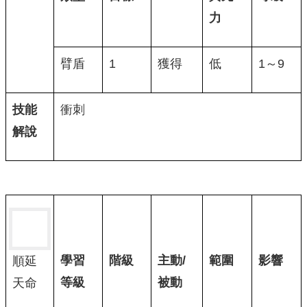
力
臂盾
1
獲得
低
1～9
技能
衝刺
解說
學習
階級
主動/
範圍
影響
順延
等級
被動
天命