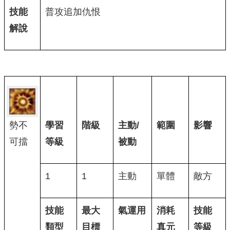
技能
普攻追加仇恨
解說
勢不
學習
階級
主動/
範圍
影響
可擋
等級
被動
1
1
主動
單體
敵方
技能
最大
氣運用
消耗
技能
類型
目標
真元
等級