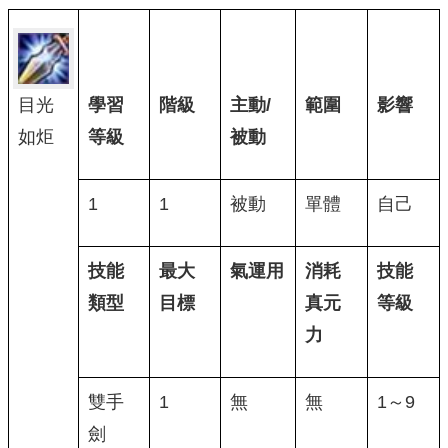
目光
學習
階級
主動/
範圍
影響
如炬
等級
被動
1
1
被動
單體
自己
技能
最大
氣運用
消耗
技能
類型
目標
真元
等級
力
雙手
1
無
無
1～9
劍