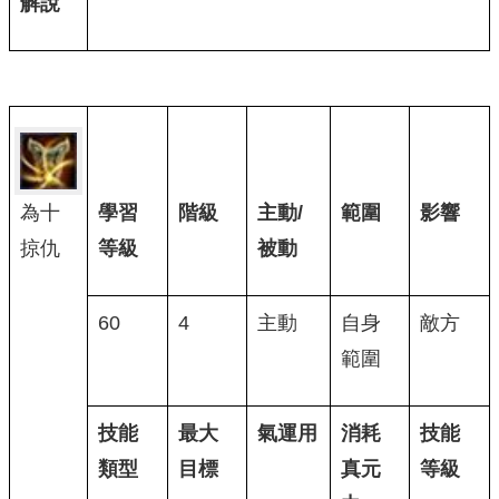
解說
為十
學習
階級
主動/
範圍
影響
掠仇
等級
被動
60
4
主動
自身
敵方
範圍
技能
最大
氣運用
消耗
技能
類型
目標
真元
等級