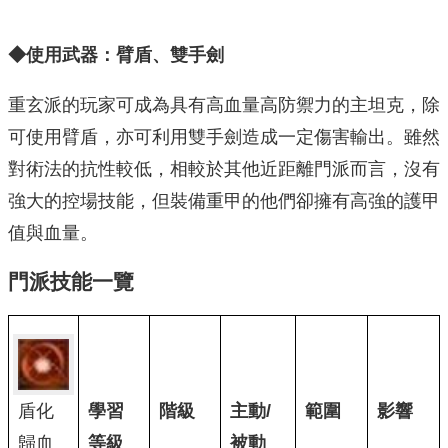
◆使用武器：臂盾、雙手劍
重玄派的玩家可成為具有高血量高防禦力的主坦克，除
可使用臂盾，亦可利用雙手劍造成一定傷害輸出。雖然
對術法的抗性較低，相較於其他近距離門派而言，沒有
強大的控場技能，但裝備重甲的他們卻擁有高強的護甲
值與血量。
門派技能一覽
盾化
學習
階級
主動/
範圍
影響
歸血
等級
被動