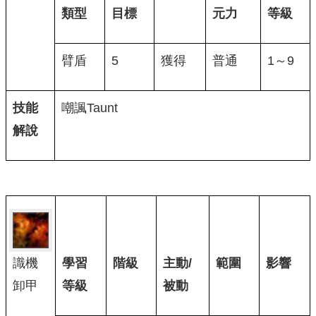
類型
目標
元力
等級
臂盾
5
獲得
普通
1～9
技能
嘲諷Taunt
解說
識機
學習
階級
主動/
範圍
影響
卸甲
等級
被動