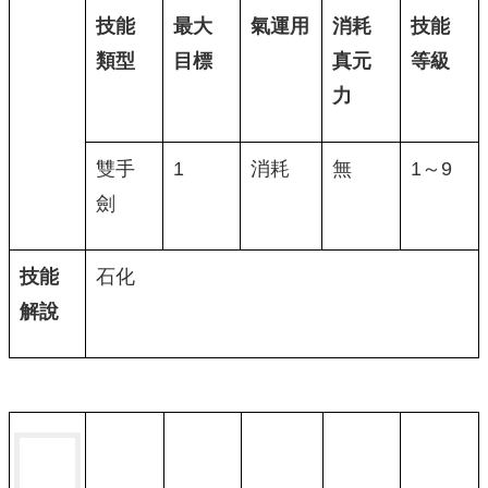
技能
最大
氣運用
消耗
技能
類型
目標
真元
等級
力
雙手
1
消耗
無
1～9
劍
技能
石化
解說