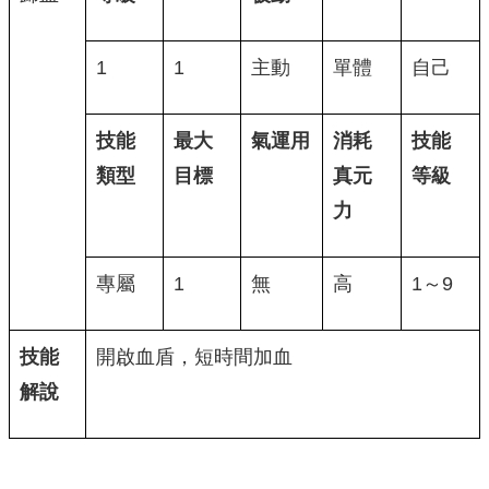
1
1
主動
單體
自己
技能
最大
氣運用
消耗
技能
類型
目標
真元
等級
力
專屬
1
無
高
1～9
技能
開啟血盾，短時間加血
解說