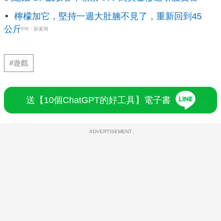
檸檬加它，堅持一週大肚腩不見了，重新回到45
公斤
PR・新素簡
#遊戲
送【10個ChatGPT的好工具】電子書
ADVERTISEMENT