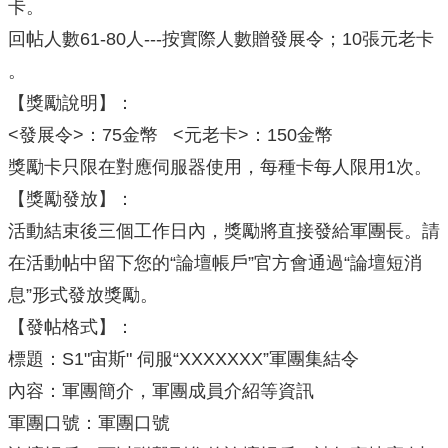
卡。
回帖人數61-80人---按實際人數贈發展令；10張元老卡
。
【獎勵說明】：
<發展令>：75金幣 <元老卡>：150金幣
獎勵卡只限在對應伺服器使用，每種卡每人限用1次。
【獎勵發放】：
活動結束後三個工作日內，獎勵將直接發給軍團長。請
在活動帖中留下您的“論壇帳戶”官方會通過“論壇短消
息”形式發放獎勵。
【發帖格式】：
標題：S1"宙斯" 伺服“XXXXXXX”軍團集結令
內容：軍團簡介，軍團成員介紹等資訊
軍團口號：軍團口號