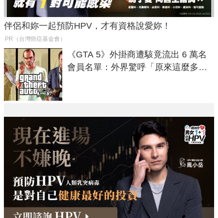
伴侶和妳一起預防HPV，才有資格說愛妳！
PR（台灣癌症基金會）
《GTA 5》外掛商遭駭竟流出 6 萬名
會員名單：外界驚呼「原來這麼多人
在開掛！」