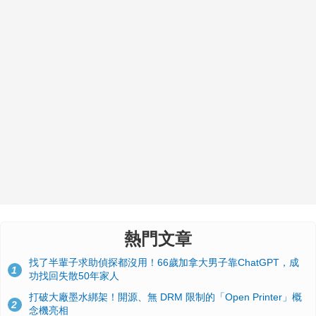
熱門文章
找了半輩子求助偵探都沒用！66歲加拿大男子靠ChatGPT，成
1
功找回失散50年家人
打破大廠墨水綁架！開源、無 DRM 限制的「Open Printer」概
2
念機亮相