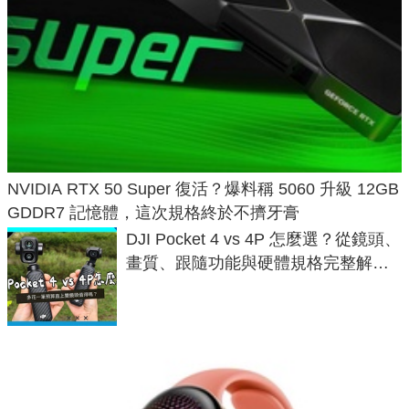
NVIDIA RTX 50 Super 復活？爆料稱 5060 升級 12GB
GDDR7 記憶體，這次規格終於不擠牙膏
DJI Pocket 4 vs 4P 怎麼選？從鏡頭、
畫質、跟隨功能與硬體規格完整解
析，一次看懂兩台差異