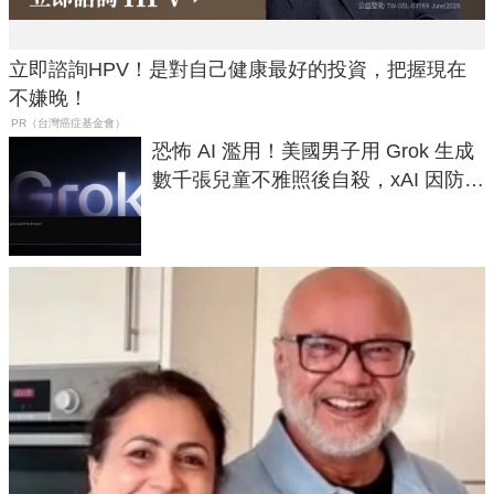
立即諮詢HPV！是對自己健康最好的投資，把握現在
不嫌晚！
PR（台灣癌症基金會）
恐怖 AI 濫用！美國男子用 Grok 生成
數千張兒童不雅照後自殺，xAI 因防護
失靈與不配合警方遭起訴