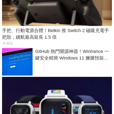
手把、行動電源合體！Belkin 推 Switch 2 磁吸充電手
把殼，續航最高延長 1.5 倍
3C新品
GitHub 熱門開源神器！Winhance 一
鍵安全精簡 Windows 11 臃腫預裝軟
體與後台追蹤