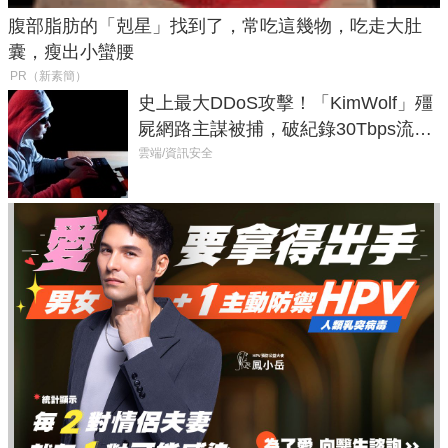
腹部脂肪的「剋星」找到了，常吃這幾物，吃走大肚
囊，瘦出小蠻腰
PR（新素簡）
史上最大DDoS攻擊！「KimWolf」殭
屍網路主謀被捕，破紀錄30Tbps流量
癱瘓全球！
雲端/資訊安全