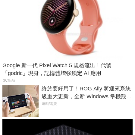
Google 新一代 Pixel Watch 5 規格流出！代號
「godric」現身，記憶體增強鎖定 AI 應用
3C新品
終於要好用了！ROG Ally 將迎來系統
級重大更新，全新 Windows 掌機殼模
式讓操作就像 Xbox 一樣順暢
遊戲/電競