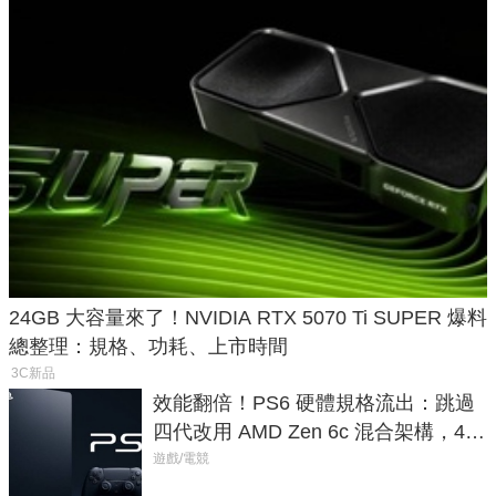
24GB 大容量來了！NVIDIA RTX 5070 Ti SUPER 爆料
總整理：規格、功耗、上市時間
3C新品
效能翻倍！PS6 硬體規格流出：跳過
四代改用 AMD Zen 6c 混合架構，4K
120fps 與全光追時代來臨
遊戲/電競