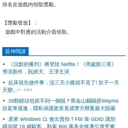
排名在遊戲內領取獎勵。
【獎勵發放】：
遊戲中對應的活動介面領取。
延伸閱讀
《沉默的審判》將登陸 Netflix！《周處除三害》
導演新作，阮經天、王淨主演
起床就先做件事，沒三天小腹就不見了! 肚子一天
天變...
PR・新素簡
29顆鏡頭也抓不到一個賊？舊金山竊賊搭Waymo
自駕車逃逸，隱私保護政策竟成警方辦案最大阻礙
原來 Windows 11 會出賣你？FBI 靠 GDID 識別
碼追蹤 19 歲駭客，勒索 800 萬美金慘遭引渡受審