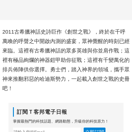
2011古希臘神話史詩巨作《創世之戰》，終於在千呼
萬喚的呼聲之中開啟內測的盛宴，眾神覺醒的時刻已經
來臨。這裡有古希臘神話的眾多英雄與你並肩作戰；這
裡有極品絢爛的神器鎧甲助你征戰；這裡有千變萬化的
排兵佈陣供你選擇。勇士們，踏入神界的領域，攜手眾
神來推翻邪惡的哈迪斯勢力，一起載入創世之戰的史冊
吧！
訂閱Ｔ客邦電子日報
掌握最熱門的科技話題、網路動態，升級你的科技原力！