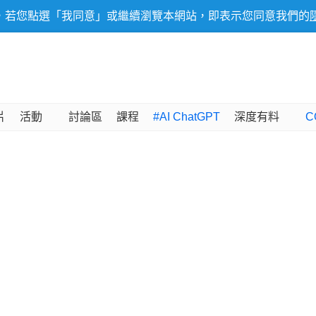
，若您點選「我同意」或繼續瀏覽本網站，即表示您同意我們的
片
活動
討論區
課程
#AI ChatGPT
深度有料
C