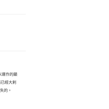
以運作的顯
面已經大剌
償失的。