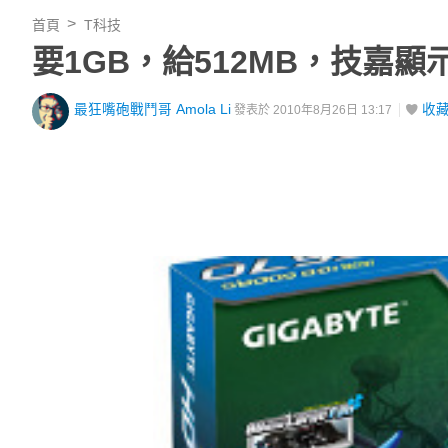
首頁
T科技
要1GB，給512MB，技嘉
最狂嘴砲戰鬥哥 Amola Li
收
發表於 2010年8月26日 13:17