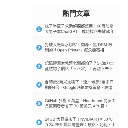
熱門文章
找了半輩子求助偵探都沒用！66歲加拿
1
大男子靠ChatGPT，成功找回失散50年
家人
打破大廠墨水綁架！開源、無 DRM 限
2
制的「Open Printer」概念機亮相
記憶體漲太兇連老闆都怕了？SK海力士
3
竟然認了價格「不正常」：再漲下去不
是好事
台積電2奈米太猛了！流片量是3奈米同
4
期的4倍，Google與蘋果搶首發、輝達
與AMD排隊等產能
GitHub 狂攬 4 萬星！Headroom 開源工
5
具幫開發者省下 70 萬美元 API 費，
Token 消耗暴降 92%
24GB 大容量來了！NVIDIA RTX 5070
6
Ti SUPER 爆料總整理：規格、功耗、上