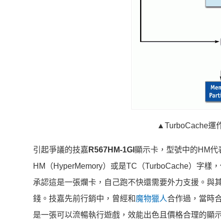
▲TurboCach
引起爭議的技嘉
R567HM-1GI
顯示卡，型號中的HM代表
HM（HyperMemory）或是TC（TurboCac
承認這是一張爛卡，自己跑不快還需要外力支援。與
錢。技嘉先前行銷中，曾經和
魔物獵人
合作過，當時合作
是一張可以流暢執行遊戲，效能出色且價格合理的顯