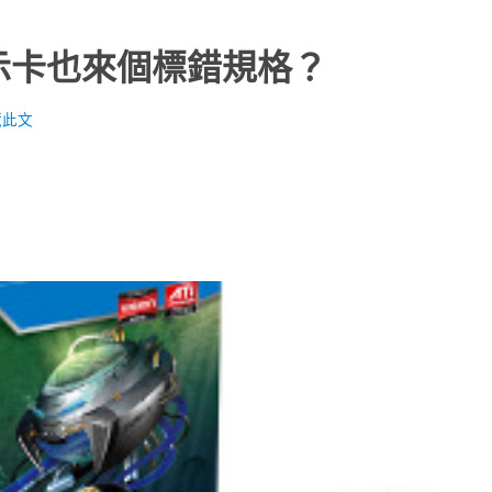
顯示卡也來個標錯規格？
藏此文