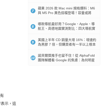
市時間
蘋果 2026 款 Mac mini 規格爆料：M6
7
與 M5 Pro 異色搭檔登場！容量或將
512GB 起跳
哪款導航最好用？Google、Apple、導
8
航王、高德地圖實測對比：四大導航實
測懶人包
美國上半年 CD 銷量大增 16%：增速約
9
為黑膠 7 倍，但購買者有一半以上根本
沒有播放器
諾貝爾獎推手也留不住！從 AlphaFold
10
團隊解體看 Google 的焦慮：為何明星
實驗室要為 Gemini 讓路？
僅有
字表示，這