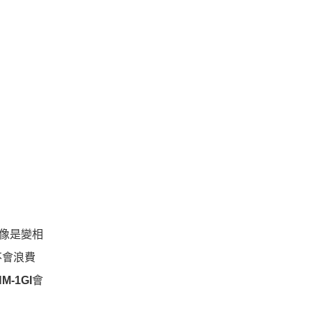
，像是變相
不會浪費
M-1GI
會