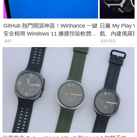
GitHub 熱門開源神器！Winhance 一鍵
日廠 My Play
安全精簡 Windows 11 臃腫預裝軟體與
戲、內建俄羅
後台追蹤
過竟然不能連
趨勢
遊戲/電競