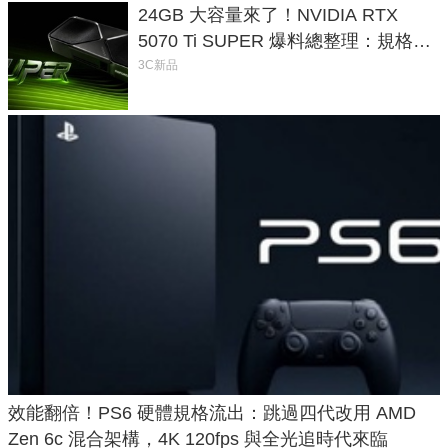
24GB 大容量來了！NVIDIA RTX
5070 Ti SUPER 爆料總整理：規格、
功耗、上市時間
3C新品
效能翻倍！PS6 硬體規格流出：跳過四代改用 AMD
Zen 6c 混合架構，4K 120fps 與全光追時代來臨