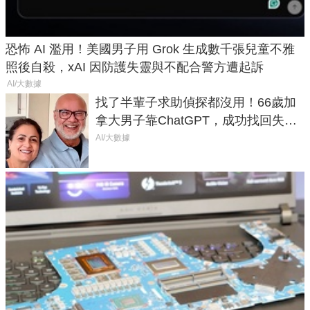
恐怖 AI 濫用！美國男子用 Grok 生成數千張兒童不雅
照後自殺，xAI 因防護失靈與不配合警方遭起訴
AI/大數據
找了半輩子求助偵探都沒用！66歲加
拿大男子靠ChatGPT，成功找回失散
50年家人
AI/大數據