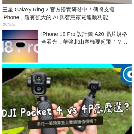
三星 Galaxy Ring 2 官方證實研發中！傳將支援
iPhone，還有強大的 AI 與智慧家電連動功能
3C新品
iPhone 18 Pro 設計圖 A20 晶片規格
全看光，華強北山寨機要起飛了？專
家曝山寨機無法復刻兩大關鍵