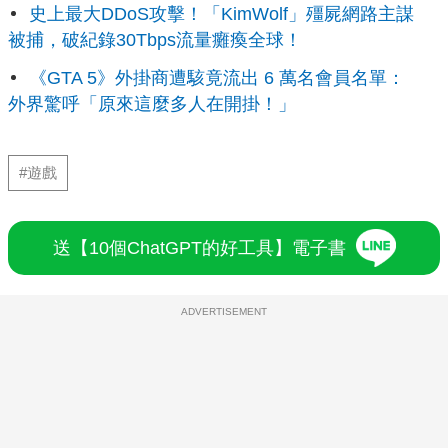
史上最大DDoS攻擊！「KimWolf」殭屍網路主謀
被捕，破紀錄30Tbps流量癱瘓全球！
《GTA 5》外掛商遭駭竟流出 6 萬名會員名單：
外界驚呼「原來這麼多人在開掛！」
#遊戲
送【10個ChatGPT的好工具】電子書
ADVERTISEMENT