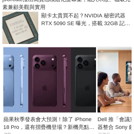
素兼顧美觀與實用
顯卡太貴買不起？NVIDIA 秘密武器
RTX 5090 SE 曝光，搭載 32GB 記憶
體
蘋果秋季發表會大預測！除了 iPhone
Dell 推「會
18 Pro，還有摺疊機登場？新機亮點預
器整合 Sony