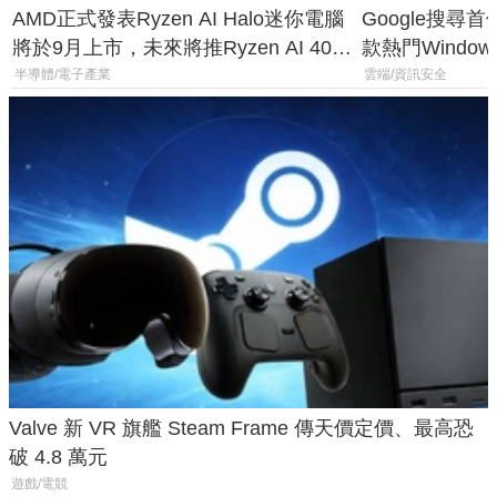
AMD正式發表Ryzen AI Halo迷你電腦
Google搜尋
將於9月上市，未來將推Ryzen AI 400
款熱門Wind
Max系列處理器與對應升級版
機
半導體/電子產業
雲端/資訊安全
Valve 新 VR 旗艦 Steam Frame 傳天價定價、最高恐
破 4.8 萬元
遊戲/電競