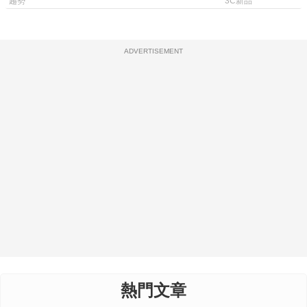
測一次看
條 USB-C 就
趨勢
3C新品
ADVERTISEMENT
熱門文章