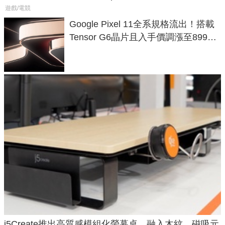
遊戲/電競
Google Pixel 11全系規格流出！搭載
Tensor G6晶片且入手價調漲至899美
元
j5Create推出高質感模組化螢幕桌，融入木紋、磁吸元