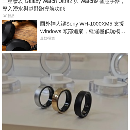
三星發表 Galaxy Watch Ultra2 與 Watch9 智慧手錶，
導入潛水與越野跑導航功能
3C新品
國外神人讓Sony WH-1000XM5 支援
Windows 頭部追蹤，延遲極低玩模擬
飛行超有感
遊戲/電競