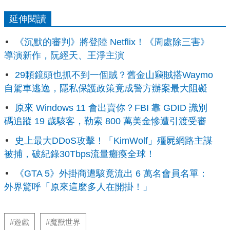
延伸閱讀
《沉默的審判》將登陸 Netflix！《周處除三害》
導演新作，阮經天、王淨主演
29顆鏡頭也抓不到一個賊？舊金山竊賊搭Waymo
自駕車逃逸，隱私保護政策竟成警方辦案最大阻礙
原來 Windows 11 會出賣你？FBI 靠 GDID 識別
碼追蹤 19 歲駭客，勒索 800 萬美金慘遭引渡受審
史上最大DDoS攻擊！「KimWolf」殭屍網路主謀
被捕，破紀錄30Tbps流量癱瘓全球！
《GTA 5》外掛商遭駭竟流出 6 萬名會員名單：
外界驚呼「原來這麼多人在開掛！」
#遊戲
#魔獸世界