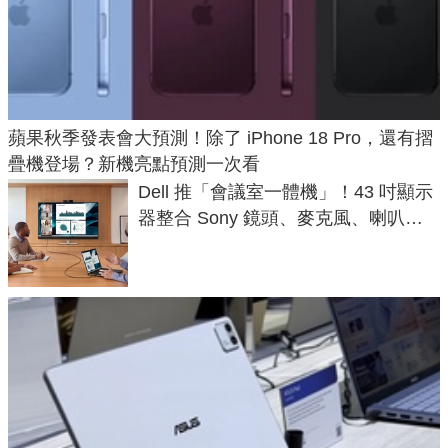
蘋果秋季發表會大預測！除了 iPhone 18 Pro，還有摺
疊機登場？新機亮點預測一次看
Dell 推「會議室一體機」！43 吋顯示
器整合 Sony 鏡頭、麥克風、喇叭，
一條 USB-C 就能開會