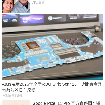
50年家人
AI/大數據
Asus展示2026年全新ROG Strix Scar 18，拆開看看暴
力散熱器長什麼樣
半導體/電子產業
Google Pixel 11 Pro 官方宣傳圖全曝