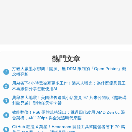
熱門文章
打破大廠墨水綁架！開源、無 DRM 限制的「Open Printer」概
1
念機亮相
用AI省下4小時竟被塞更多工作！過來人曝光：為什麼優秀員工
2
不再跟你分享怎麼使用AI
典藏界大地震！美國懷舊遊戲小店驚見 97 片未公開版《超級瑪
3
利歐兄弟》變體任天堂卡帶
效能翻倍！PS6 硬體規格流出：跳過四代改用 AMD Zen 6c 混
4
合架構，4K 120fps 與全光追時代來臨
GitHub 狂攬 4 萬星！Headroom 開源工具幫開發者省下 70 萬
5