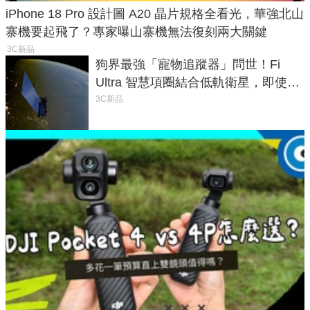
iPhone 18 Pro 設計圖 A20 晶片規格全看光，華強北山
寨機要起飛了？專家曝山寨機無法復刻兩大關鍵
3C新品
狗界最強「寵物追蹤器」問世！Fi
Ultra 智慧項圈結合低軌衛星，即使在
密林山谷也能精準找回愛犬
3C新品