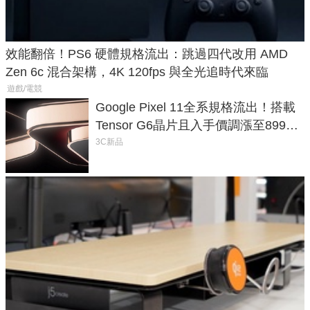
效能翻倍！PS6 硬體規格流出：跳過四代改用 AMD
Zen 6c 混合架構，4K 120fps 與全光追時代來臨
遊戲/電競
Google Pixel 11全系規格流出！搭載
Tensor G6晶片且入手價調漲至899美
元
3C新品