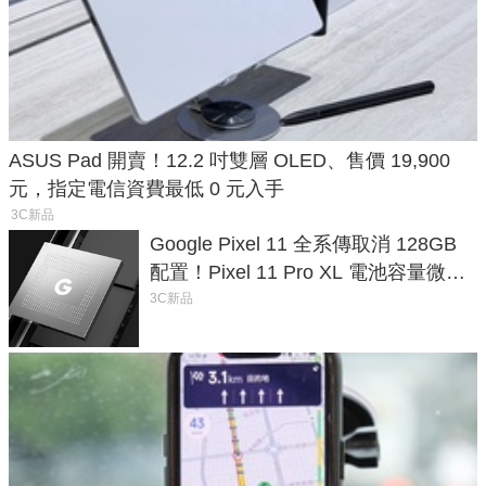
ASUS Pad 開賣！12.2 吋雙層 OLED、售價 19,900
元，指定電信資費最低 0 元入手
3C新品
Google Pixel 11 全系傳取消 128GB
配置！Pixel 11 Pro XL 電池容量微降
1.6%
3C新品