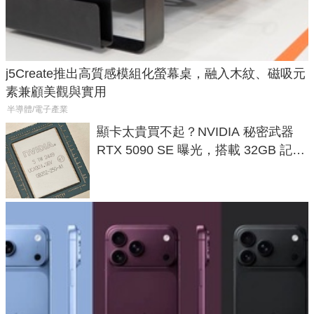
j5Create推出高質感模組化螢幕桌，融入木紋、磁吸元
素兼顧美觀與實用
半導體/電子產業
顯卡太貴買不起？NVIDIA 秘密武器
RTX 5090 SE 曝光，搭載 32GB 記憶
體