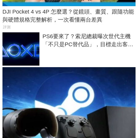
DJI Pocket 4 vs 4P 怎麼選？從鏡頭、畫質、跟隨功能
與硬體規格完整解析，一次看懂兩台差異
評測
PS6要來了？索尼總裁曝次世代主機
「不只是PC替代品」，目標走出客
廳、進軍電競桌面