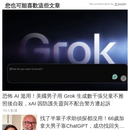
Recommended by
您也可能喜歡這些文章
恐怖 AI 濫用！美國男子用 Grok 生成數千張兒童不雅
照後自殺，xAI 因防護失靈與不配合警方遭起訴
AI/大數據
找了半輩子求助偵探都沒用！66歲加
拿大男子靠ChatGPT，成功找回失散