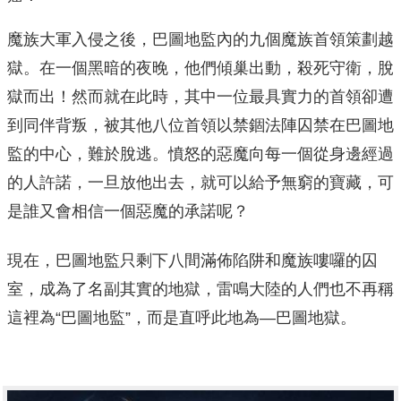
魔族大軍入侵之後，巴圖地監內的九個魔族首領策劃越
獄。在一個黑暗的夜晚，他們傾巢出動，殺死守衛，脫
獄而出！然而就在此時，其中一位最具實力的首領卻遭
到同伴背叛，被其他八位首領以禁錮法陣囚禁在巴圖地
監的中心，難於脫逃。憤怒的惡魔向每一個從身邊經過
的人許諾，一旦放他出去，就可以給予無窮的寶藏，可
是誰又會相信一個惡魔的承諾呢？
現在，巴圖地監只剩下八間滿佈陷阱和魔族嘍囉的囚
室，成為了名副其實的地獄，雷鳴大陸的人們也不再稱
這裡為“巴圖地監”，而是直呼此地為—巴圖地獄。