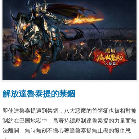
解放達魯泰提的禁錮
即使達魯泰提遭到禁錮，八大惡魔的首領卻也被相對被
制約在巴圖地獄中，爲著持續壓制達魯泰提的力量而無
法離開，無時無刻不擔心著達魯泰提無止盡的復仇怒