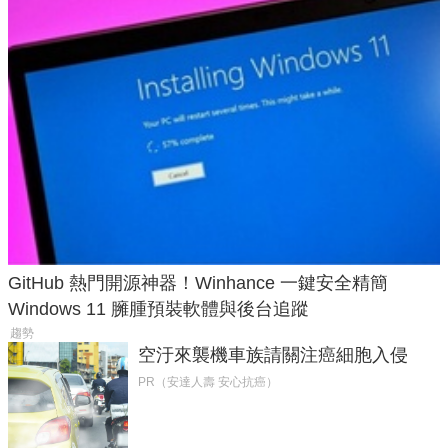
GitHub 熱門開源神器！Winhance 一鍵安全精簡
Windows 11 臃腫預裝軟體與後台追蹤
趨勢
空汙來襲機車族請關注癌細胞入侵
PR（安達人壽 安心抗癌）