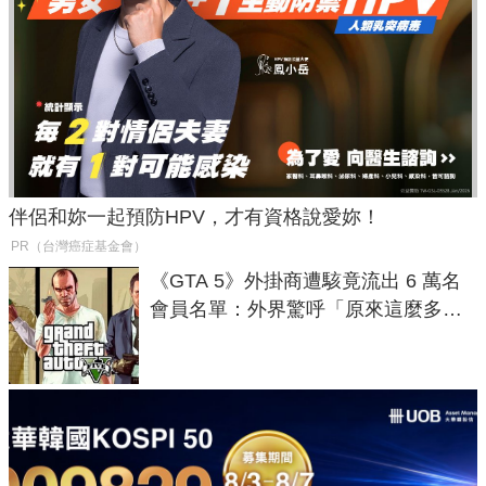
伴侶和妳一起預防HPV，才有資格說愛妳！
PR（台灣癌症基金會）
《GTA 5》外掛商遭駭竟流出 6 萬名
會員名單：外界驚呼「原來這麼多人
在開掛！」