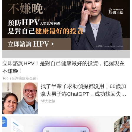
立即諮詢HPV！是對自己健康最好的投資，把握現在
不嫌晚！
PR（台灣癌症基金會）
找了半輩子求助偵探都沒用！66歲加
拿大男子靠ChatGPT，成功找回失散
50年家人
AI/大數據