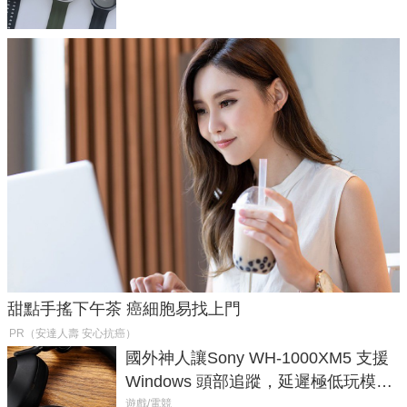
甜點手搖下午茶 癌細胞易找上門
PR（安達人壽 安心抗癌）
國外神人讓Sony WH-1000XM5 支援
Windows 頭部追蹤，延遲極低玩模擬
飛行超有感
遊戲/電競