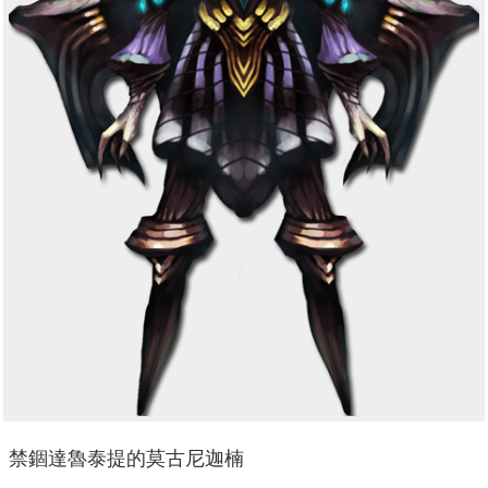
禁錮達魯泰提的莫古尼迦楠