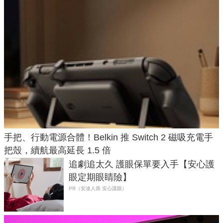
手把、行動電源合體！Belkin 推 Switch 2 磁吸充電手
把殼，續航最高延長 1.5 倍
追劇追太久 護眼保單要入手【安心護
眼定期眼睛險】
PR（安達人壽 安心護眼）