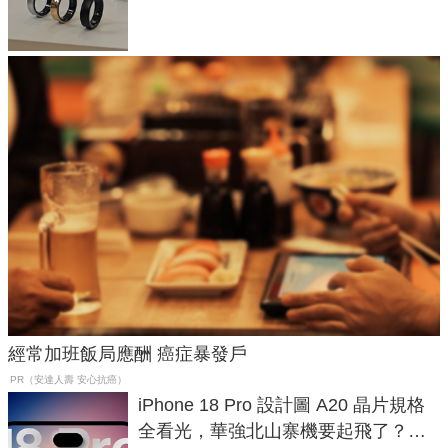
與智慧家電連動功能
經常加班飯局應酬 癌症暴發戶
PR（安達人壽 安心抗癌）
iPhone 18 Pro 設計圖 A20 晶片規格
全看光，華強北山寨機要起飛了？專