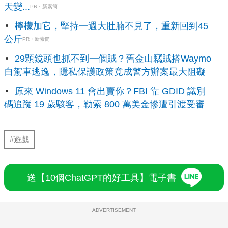
天變...
PR・新素簡
檸檬加它，堅持一週大肚腩不見了，重新回到45
公斤
PR・新素簡
29顆鏡頭也抓不到一個賊？舊金山竊賊搭Waymo
自駕車逃逸，隱私保護政策竟成警方辦案最大阻礙
原來 Windows 11 會出賣你？FBI 靠 GDID 識別
碼追蹤 19 歲駭客，勒索 800 萬美金慘遭引渡受審
#遊戲
送【10個ChatGPT的好工具】電子書
ADVERTISEMENT