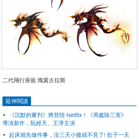
二代飛行座寵 熾翼古拉斯
延伸閱讀
《沉默的審判》將登陸 Netflix！《周處除三害》
導演新作，阮經天、王淨主演
起床就先做件事，沒三天小腹就不見了! 肚子一天