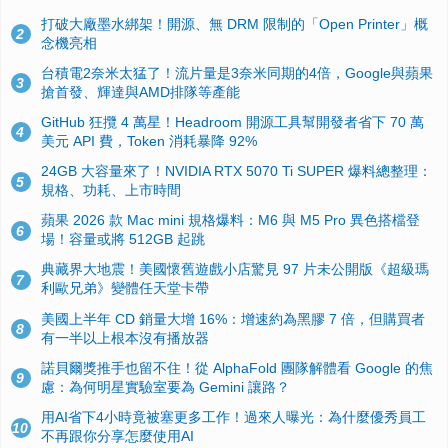
打破大廠墨水綁架！開源、無 DRM 限制的「Open Printer」概
2
念機亮相
台積電2奈米太猛了！流片量是3奈米同期的4倍，Google與蘋果
3
搶首發、輝達與AMD排隊等產能
GitHub 狂攬 4 萬星！Headroom 開源工具幫開發者省下 70 萬
4
美元 API 費，Token 消耗暴降 92%
24GB 大容量來了！NVIDIA RTX 5070 Ti SUPER 爆料總整理：
5
規格、功耗、上市時間
蘋果 2026 款 Mac mini 規格爆料：M6 與 M5 Pro 異色搭檔登
6
場！容量或將 512GB 起跳
典藏界大地震！美國懷舊遊戲小店驚見 97 片未公開版《超級瑪
7
利歐兄弟》變體任天堂卡帶
美國上半年 CD 銷量大增 16%：增速約為黑膠 7 倍，但購買者
8
有一半以上根本沒有播放器
諾貝爾獎推手也留不住！從 AlphaFold 團隊解體看 Google 的焦
9
慮：為何明星實驗室要為 Gemini 讓路？
用AI省下4小時竟被塞更多工作！過來人曝光：為什麼優秀員工
10
不再跟你分享怎麼使用AI