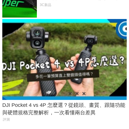
次規格終於不擠牙膏
3C新品
DJI Pocket 4 vs 4P 怎麼選？從鏡頭、畫質、跟隨功能
與硬體規格完整解析，一次看懂兩台差異
評測