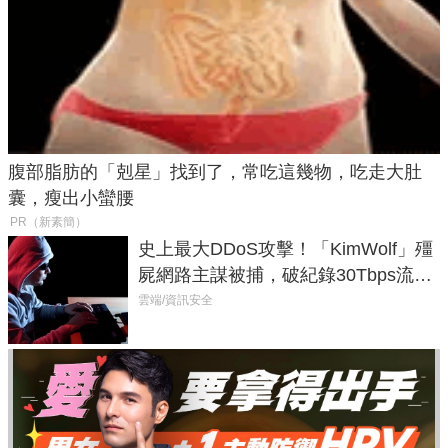
腹部脂肪的「剋星」找到了，常吃這幾物，吃走大肚
囊，瘦出小蠻腰
PR（新素簡）
史上最大DDoS攻擊！「KimWolf」殭
屍網路主謀被捕，破紀錄30Tbps流量
癱瘓全球！
雲端/資訊安全