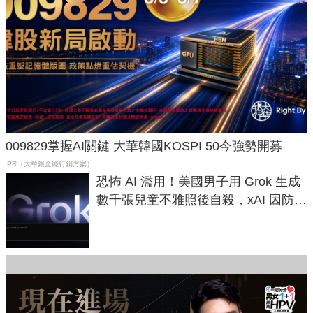
009829掌握AI關鍵 大華韓國KOSPI 50今強勢開募
PR（大華銀全能行銷方案）
恐怖 AI 濫用！美國男子用 Grok 生成
數千張兒童不雅照後自殺，xAI 因防護
失靈與不配合警方遭起訴