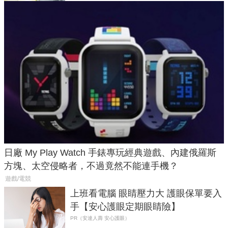
日廠 My Play Watch 手錶專玩經典遊戲、內建俄羅斯
方塊、太空侵略者，不過竟然不能連手機？
遊戲/電競
上班看電腦 眼睛壓力大 護眼保單要入
手【安心護眼定期眼睛險】
PR（安達人壽 安心護眼）