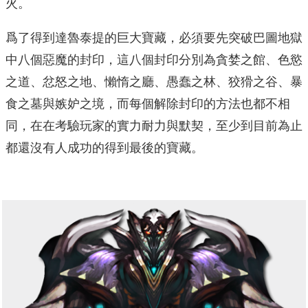
火。
爲了得到達魯泰提的巨大寶藏，必須要先突破巴圖地獄
中八個惡魔的封印，這八個封印分別為貪婪之館、色慾
之道、忿怒之地、懶惰之廳、愚蠢之林、狡猾之谷、暴
食之墓與嫉妒之境，而每個解除封印的方法也都不相
同，在在考驗玩家的實力耐力與默契，至少到目前為止
都還沒有人成功的得到最後的寶藏。