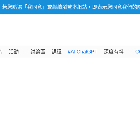
，若您點選「我同意」或繼續瀏覽本網站，即表示您同意我們的
片
活動
討論區
課程
#AI ChatGPT
深度有料
C