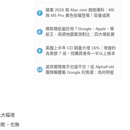
市時間
蘋果 2026 款 Mac mini 規格爆料：M6
7
與 M5 Pro 異色搭檔登場！容量或將
512GB 起跳
哪款導航最好用？Google、Apple、導
8
航王、高德地圖實測對比：四大導航實
測懶人包
美國上半年 CD 銷量大增 16%：增速約
9
為黑膠 7 倍，但購買者有一半以上根本
沒有播放器
諾貝爾獎推手也留不住！從 AlphaFold
10
團隊解體看 Google 的焦慮：為何明星
實驗室要為 Gemini 讓路？
此大幅增
周乾，也無