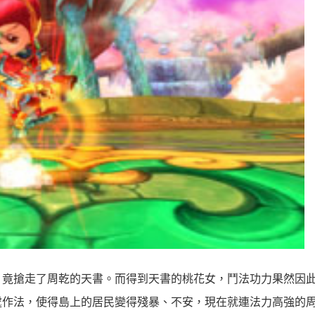
，竟搶走了周乾的天書。而得到天書的桃花女，鬥法功力果然因
處作法，使得島上的居民變得殘暴、不安，現在就連法力高強的