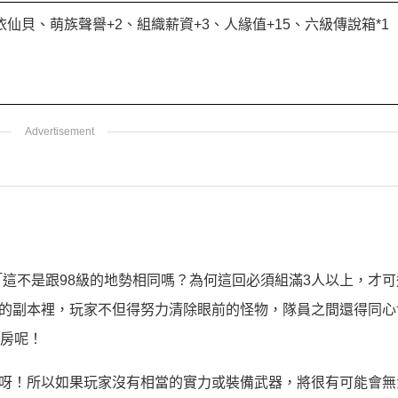
仙貝、萌族聲譽+2、組織薪資+3、人緣值+15、六級傳說箱*1
這不是跟98級的地勢相同嗎？為何這回必須組滿3人以上，才可
級的副本裡，玩家不但得努力清除眼前的怪物，隊員之間還得同心
S房呢！
跳呀！所以如果玩家沒有相當的實力或裝備武器，將很有可能會無