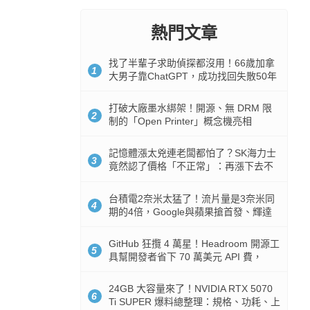
熱門文章
找了半輩子求助偵探都沒用！66歲加拿
1
大男子靠ChatGPT，成功找回失散50年
家人
打破大廠墨水綁架！開源、無 DRM 限
2
制的「Open Printer」概念機亮相
記憶體漲太兇連老闆都怕了？SK海力士
3
竟然認了價格「不正常」：再漲下去不
是好事
台積電2奈米太猛了！流片量是3奈米同
4
期的4倍，Google與蘋果搶首發、輝達
與AMD排隊等產能
GitHub 狂攬 4 萬星！Headroom 開源工
5
具幫開發者省下 70 萬美元 API 費，
Token 消耗暴降 92%
24GB 大容量來了！NVIDIA RTX 5070
6
Ti SUPER 爆料總整理：規格、功耗、上