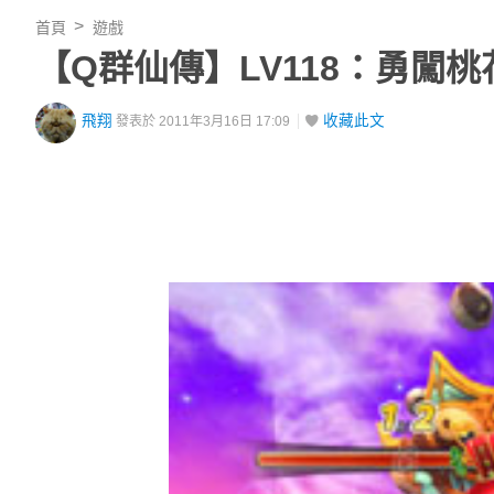
首頁
遊戲
【Q群仙傳】LV118：勇闖桃
飛翔
收藏此文
發表於 2011年3月16日 17:09