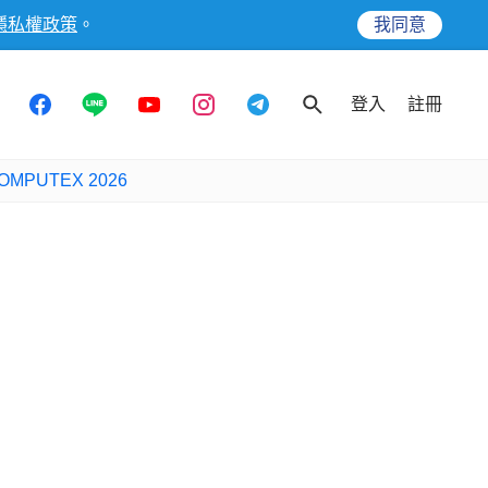
隱私權政策
。
我同意
登入
註冊
OMPUTEX 2026