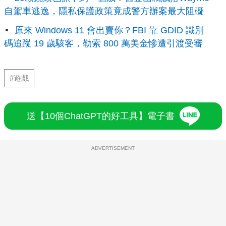
自駕車逃逸，隱私保護政策竟成警方辦案最大阻礙
原來 Windows 11 會出賣你？FBI 靠 GDID 識別
碼追蹤 19 歲駭客，勒索 800 萬美金慘遭引渡受審
#遊戲
送【10個ChatGPT的好工具】電子書
ADVERTISEMENT