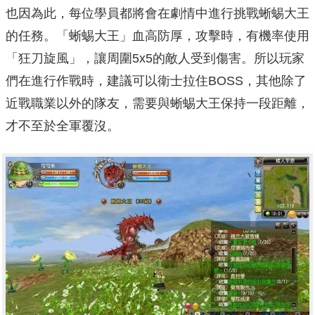
也因為此，每位學員都將會在劇情中進行挑戰蜥蜴大王
的任務。「蜥蜴大王」血高防厚，攻擊時，有機率使用
「狂刀旋風」，讓周圍5x5的敵人受到傷害。所以玩家
們在進行作戰時，建議可以衛士拉住BOSS，其他除了
近戰職業以外的隊友，需要與蜥蜴大王保持一段距離，
才不至於全軍覆沒。