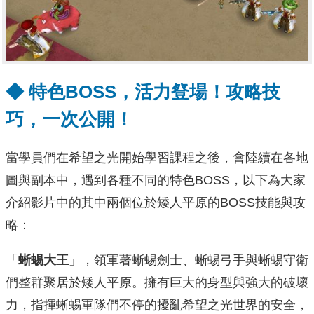
◆
特色BOSS
，活力豋場！攻略技
巧，一次公開！
當學員們在希望之光開始學習課程之後，會陸續在各地
圖與副本中，遇到各種不同的特色BOSS，以下為大家
介紹影片中的其中兩個位於矮人平原的BOSS技能與攻
略：
「
蜥蜴大王
」，領軍著蜥蜴劍士、蜥蜴弓手與蜥蜴守衛
們整群聚居於矮人平原。擁有巨大的身型與強大的破壞
力，指揮蜥蜴軍隊們不停的擾亂希望之光世界的安全，