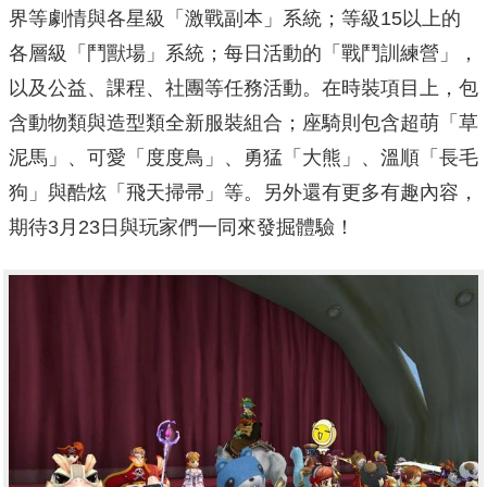
界等劇情與各星級「激戰副本」系統；等級15以上的
各層級「鬥獸場」系統；每日活動的「戰鬥訓練營」，
以及公益、課程、社團等任務活動。在時裝項目上，包
含動物類與造型類全新服裝組合；座騎則包含超萌「草
泥馬」、可愛「度度鳥」、勇猛「大熊」、溫順「長毛
狗」與酷炫「飛天掃帚」等。另外還有更多有趣內容，
期待3月23日與玩家們一同來發掘體驗！