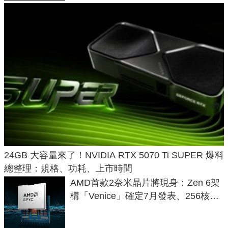
24GB 大容量來了！NVIDIA RTX 5070 Ti SUPER 爆料
總整理：規格、功耗、上市時間
AMD首款2奈米晶片將現身：Zen 6架
構「Venice」確定7月發表、256核心
效能大噴發70%