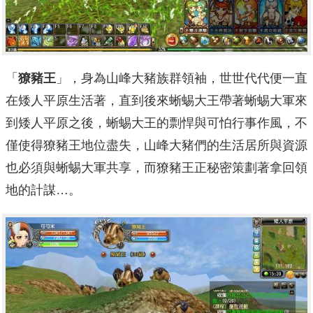
「
獠豬王
」，身為山峰大豬族群領袖，世世代代便一直
在矮人平原生活著，直到後來蜥蜴大王帶著蜥蜴大軍來
到矮人平原之後，蜥蜴大王的剽悍與可怕行事作風，不
僅使得獠豬王地位盡失，山峰大豬們的生活居所與資源
也必須與蜥蜴大軍共享，而獠豬王正秘密策劃著拿回領
地的計謀…。