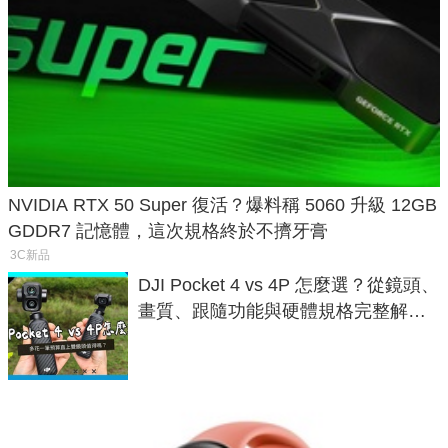
NVIDIA RTX 50 Super 復活？爆料稱 5060 升級 12GB
GDDR7 記憶體，這次規格終於不擠牙膏
3C新品
DJI Pocket 4 vs 4P 怎麼選？從鏡頭、
畫質、跟隨功能與硬體規格完整解
析，一次看懂兩台差異