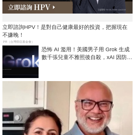
立即諮詢HPV！是對自己健康最好的投資，把握現在
不嫌晚！
PR（台灣癌症基金會）
恐怖 AI 濫用！美國男子用 Grok 生成
數千張兒童不雅照後自殺，xAI 因防護
失靈與不配合警方遭起訴