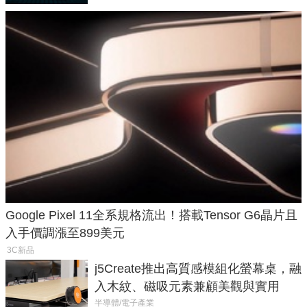
Google Pixel 11全系規格流出！搭載Tensor G6晶片且
入手價調漲至899美元
3C新品
j5Create推出高質感模組化螢幕桌，融
入木紋、磁吸元素兼顧美觀與實用
半導體/電子產業