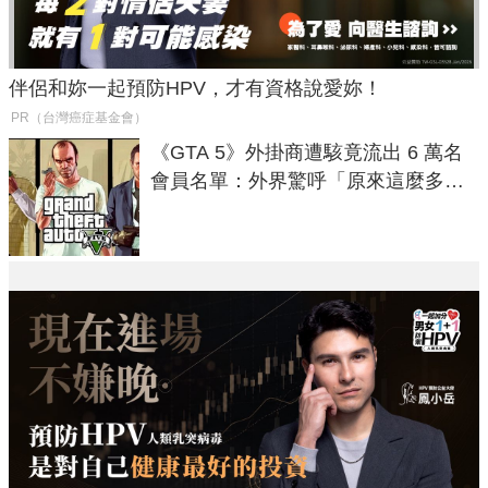
伴侶和妳一起預防HPV，才有資格說愛妳！
PR（台灣癌症基金會）
《GTA 5》外掛商遭駭竟流出 6 萬名
會員名單：外界驚呼「原來這麼多人
在開掛！」