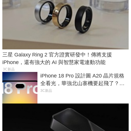
三星 Galaxy Ring 2 官方證實研發中！傳將支援
iPhone，還有強大的 AI 與智慧家電連動功能
3C新品
iPhone 18 Pro 設計圖 A20 晶片規格
全看光，華強北山寨機要起飛了？專
家曝山寨機無法復刻兩大關鍵
3C新品