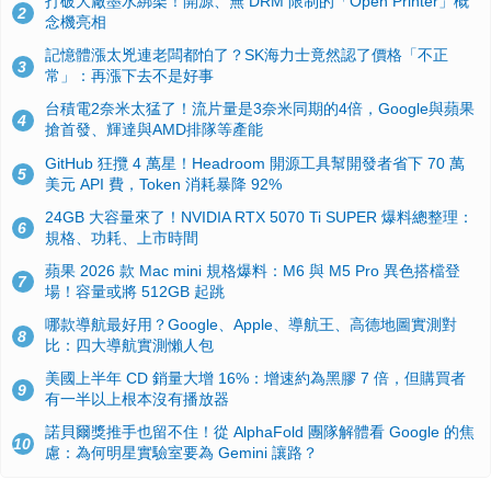
打破大廠墨水綁架！開源、無 DRM 限制的「Open Printer」概
2
念機亮相
記憶體漲太兇連老闆都怕了？SK海力士竟然認了價格「不正
3
常」：再漲下去不是好事
台積電2奈米太猛了！流片量是3奈米同期的4倍，Google與蘋果
4
搶首發、輝達與AMD排隊等產能
GitHub 狂攬 4 萬星！Headroom 開源工具幫開發者省下 70 萬
5
美元 API 費，Token 消耗暴降 92%
24GB 大容量來了！NVIDIA RTX 5070 Ti SUPER 爆料總整理：
6
規格、功耗、上市時間
蘋果 2026 款 Mac mini 規格爆料：M6 與 M5 Pro 異色搭檔登
7
場！容量或將 512GB 起跳
哪款導航最好用？Google、Apple、導航王、高德地圖實測對
8
比：四大導航實測懶人包
美國上半年 CD 銷量大增 16%：增速約為黑膠 7 倍，但購買者
9
有一半以上根本沒有播放器
諾貝爾獎推手也留不住！從 AlphaFold 團隊解體看 Google 的焦
10
慮：為何明星實驗室要為 Gemini 讓路？