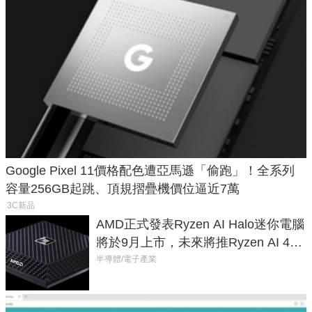
Google Pixel 11價格配色遭亞馬遜「偷跑」！全系列
容量256GB起跳、頂規摺疊機價位逼近7萬
3C新品
AMD正式發表Ryzen AI Halo迷你電腦
將於9月上市，未來將推Ryzen AI 400
Max系列處理器與對應升級版
半導體/電子產業