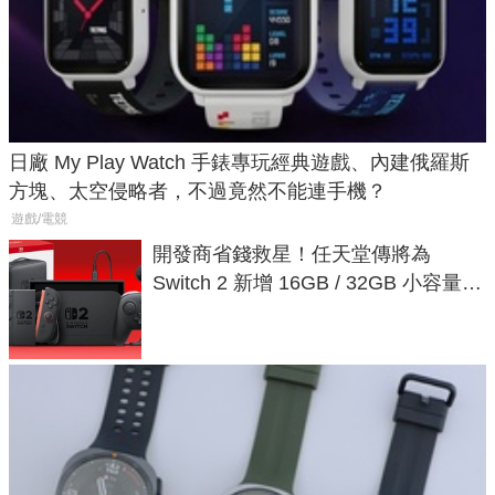
日廠 My Play Watch 手錶專玩經典遊戲、內建俄羅斯
方塊、太空侵略者，不過竟然不能連手機？
遊戲/電競
開發商省錢救星！任天堂傳將為
Switch 2 新增 16GB / 32GB 小容量遊
戲卡的選擇