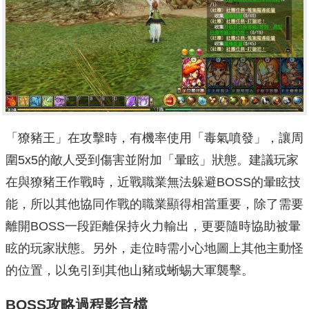
「獠豬王」在攻擊時，有機率使用「毒氣噴發」，讓周
圍5x5的敵人受到傷害並附加「暈眩」狀態。建議玩家
在與獠豬王作戰時，近戰職業無法躲避BOSS的暈眩技
能，所以其他協同作戰的職業顯得相當重要，除了需要
離開BOSS一段距離保持火力輸出，更要隨時協助被暈
眩的玩家狀態。另外，走位時需小心地圖上其他主動怪
的位置，以免引到其他山豬或蜥蜴大軍襲擊。
BOSS
攻略過程影音檔