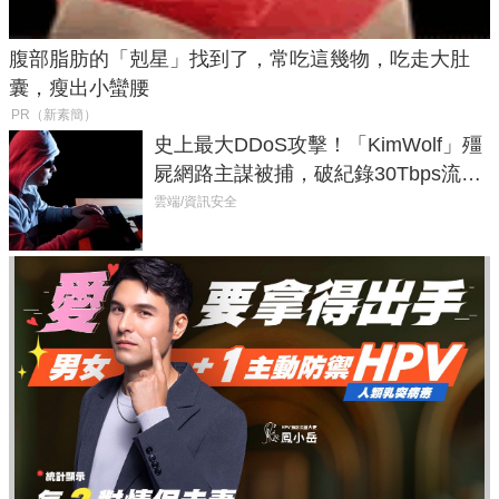
腹部脂肪的「剋星」找到了，常吃這幾物，吃走大肚
囊，瘦出小蠻腰
PR（新素簡）
史上最大DDoS攻擊！「KimWolf」殭
屍網路主謀被捕，破紀錄30Tbps流量
癱瘓全球！
雲端/資訊安全