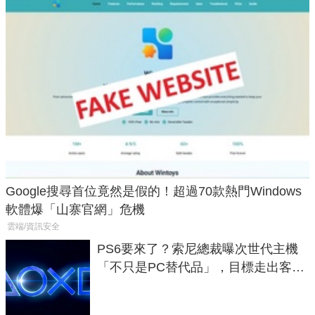
Google搜尋首位竟然是假的！超過70款熱門Windows
軟體爆「山寨官網」危機
雲端/資訊安全
PS6要來了？索尼總裁曝次世代主機
「不只是PC替代品」，目標走出客
廳、進軍電競桌面