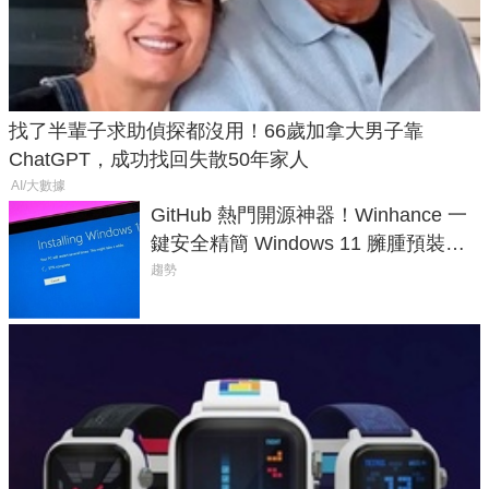
找了半輩子求助偵探都沒用！66歲加拿大男子靠
ChatGPT，成功找回失散50年家人
AI/大數據
GitHub 熱門開源神器！Winhance 一
鍵安全精簡 Windows 11 臃腫預裝軟
體與後台追蹤
趨勢