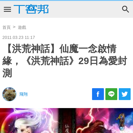
首頁
遊戲
2011.03.23 11:17
【洪荒神話】仙魔一念啟情
緣，《洪荒神話》29日為愛封
測
飛翔