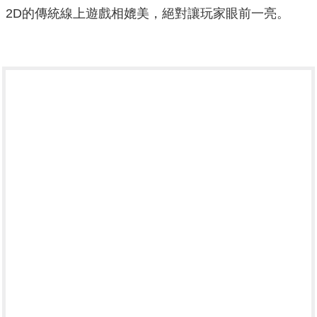
2D的傳統線上遊戲相媲美，絕對讓玩家眼前一亮。