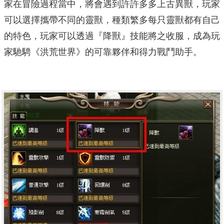
家在冒險過程當中，將會遇到許許多多上古異獸，玩家
可以選擇攜帶不同的靈獸，種類繁多每只靈獸都有自己
的特色，玩家可以透過『降獸』技能將之收服，成為玩
家馳騁《洪荒世界》的可靠夥伴和得力戰鬥助手。