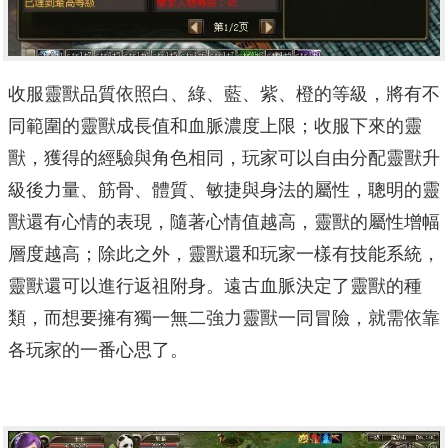
收服靈獸品質依照白、綠、藍、紫、橙的等級，將有不
同範圍的靈獸成長值和血脈濃度上限；收服下來的靈
獸，獲得的經驗與角色相同，玩家可以自由分配靈獸升
級後力量、筋骨、體質、敏捷與身法的屬性，聰明的靈
獸還有心情的表現，隨著心情值越高，靈獸的屬性增幅
層度越高；除此之外，靈獸還和玩家一樣有技能系統，
靈獸還可以進行返祖附身。遠古血脈決定了靈獸的種
類，而想要擁有獨一無二強力靈獸一同冒險，就需依靠
各玩家的一番心思了。