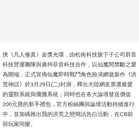
挾《凡人修真》金獎光環，由松崗科技旗下子公司群音
科技營運團隊與廣州菲音科技合作，以仙魔間禁斷之愛
為開端，正式宣佈仙魔即時戰鬥角色扮演網遊新作《洪
荒神話》於3月29日(二)封測，釋出大陸網友票選最愛
的靈獸系統與擺攤系統；同時也在各大論壇發送價值
200元寶的新手禮包，官方粉絲團與論壇活動持續進行
中，並加碼推出我的洪荒之戀簡訊告白活動，在CB前
與玩家同樂。