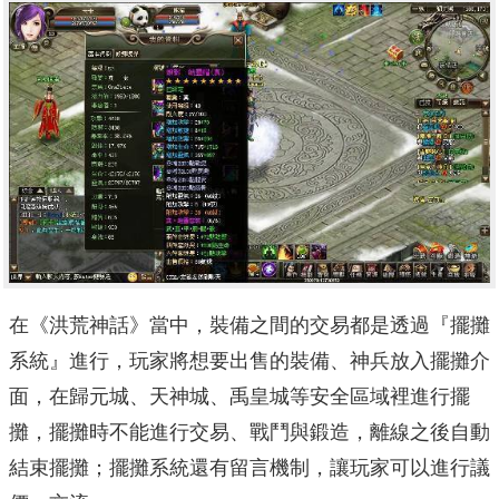
在《洪荒神話》當中，裝備之間的交易都是透過『擺攤
系統』進行，玩家將想要出售的裝備、神兵放入擺攤介
面，在歸元城、天神城、禹皇城等安全區域裡進行擺
攤，擺攤時不能進行交易、戰鬥與鍛造，離線之後自動
結束擺攤；擺攤系統還有留言機制，讓玩家可以進行議