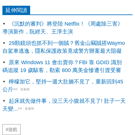
延伸閱讀
《沉默的審判》將登陸 Netflix！《周處除三害》
導演新作，阮經天、王淨主演
29顆鏡頭也抓不到一個賊？舊金山竊賊搭Waymo
自駕車逃逸，隱私保護政策竟成警方辦案最大阻礙
原來 Windows 11 會出賣你？FBI 靠 GDID 識別
碼追蹤 19 歲駭客，勒索 800 萬美金慘遭引渡受審
檸檬加它，堅持一週大肚腩不見了，重新回到45
公斤
PR・新素簡
起床就先做件事，沒三天小腹就不見了! 肚子一天
天變...
PR・新素簡
#遊戲