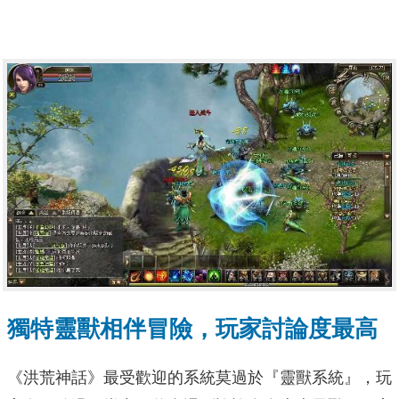
獨特靈獸相伴冒險，玩家討論度最高
《洪荒神話》最受歡迎的系統莫過於『靈獸系統』，玩