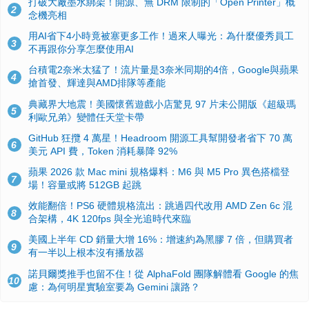
打破大廠墨水綁架！開源、無 DRM 限制的「Open Printer」概
2
念機亮相
用AI省下4小時竟被塞更多工作！過來人曝光：為什麼優秀員工
3
不再跟你分享怎麼使用AI
台積電2奈米太猛了！流片量是3奈米同期的4倍，Google與蘋果
4
搶首發、輝達與AMD排隊等產能
典藏界大地震！美國懷舊遊戲小店驚見 97 片未公開版《超級瑪
5
利歐兄弟》變體任天堂卡帶
GitHub 狂攬 4 萬星！Headroom 開源工具幫開發者省下 70 萬
6
美元 API 費，Token 消耗暴降 92%
蘋果 2026 款 Mac mini 規格爆料：M6 與 M5 Pro 異色搭檔登
7
場！容量或將 512GB 起跳
效能翻倍！PS6 硬體規格流出：跳過四代改用 AMD Zen 6c 混
8
合架構，4K 120fps 與全光追時代來臨
美國上半年 CD 銷量大增 16%：增速約為黑膠 7 倍，但購買者
9
有一半以上根本沒有播放器
諾貝爾獎推手也留不住！從 AlphaFold 團隊解體看 Google 的焦
10
慮：為何明星實驗室要為 Gemini 讓路？