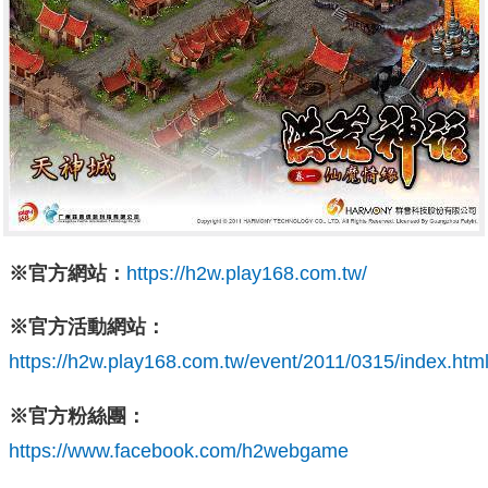
※官方網站：
https://h2w.play168.com.tw/
※官方活動網站：
https://h2w.play168.com.tw/event/2011/0315/index.htm
※官方粉絲團：
https://www.facebook.com/h2webgame