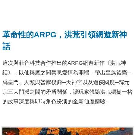
革命性的ARPG，洪荒引領網遊新神
話
這次與菲音科技合作推出的ARPG網遊新作《洪荒神
話》，以仙與魔之間禁忌愛情為開端，帶出皇族後裔─
禹皇門、人類與蠻獸後裔─天神宮以及遊俠國度─歸元
宗三大門派之間的矛盾關係，讓玩家體驗洪荒獨樹一格
的故事深度與即時角色扮演的全新仙魔體驗。