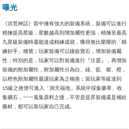
曝光
《洪荒神話》當中擁有強大的裝備系統，裝備可以進行
精煉提高星級，星數越高則增加屬性更強，精煉至最高
九星級裝備時還能達成精練成就，獲得無比榮耀的「精
練好手」稱號；玩家裝備可以鑲嵌寶石，增加裝備屬
性；特別的是，玩家可以對裝備進行『注靈』，再增加
裝備的附加屬性，附加屬性分為白、綠、藍、紫、橙，
以橙色附加屬性最讓玩家為之稱羨；當玩家等級達到
15級之後便可進入「洞天福地」系統中採集藥草、收
集礦石，一一蒐集原料之後，不管是提昇裝備還是補給
藥材，都可以靠玩家自己完成。