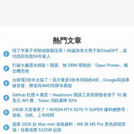
熱門文章
找了半輩子求助偵探都沒用！66歲加拿大男子靠ChatGPT，成
1
功找回失散50年家人
打破大廠墨水綁架！開源、無 DRM 限制的「Open Printer」概
2
念機亮相
台積電2奈米太猛了！流片量是3奈米同期的4倍，Google與蘋果
3
搶首發、輝達與AMD排隊等產能
GitHub 狂攬 4 萬星！Headroom 開源工具幫開發者省下 70 萬
4
美元 API 費，Token 消耗暴降 92%
24GB 大容量來了！NVIDIA RTX 5070 Ti SUPER 爆料總整理：
5
規格、功耗、上市時間
蘋果 2026 款 Mac mini 規格爆料：M6 與 M5 Pro 異色搭檔登
6
場！容量或將 512GB 起跳