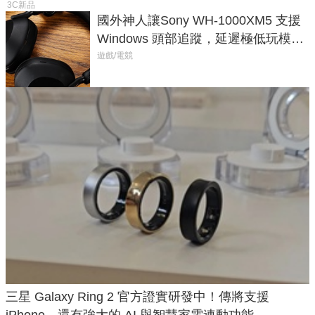
3C新品
國外神人讓Sony WH-1000XM5 支援
Windows 頭部追蹤，延遲極低玩模擬
飛行超有感
遊戲/電競
三星 Galaxy Ring 2 官方證實研發中！傳將支援