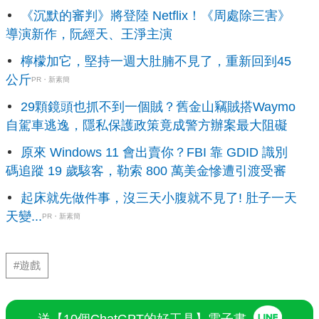
《沉默的審判》將登陸 Netflix！《周處除三害》
導演新作，阮經天、王淨主演
檸檬加它，堅持一週大肚腩不見了，重新回到45
公斤
PR・新素簡
29顆鏡頭也抓不到一個賊？舊金山竊賊搭Waymo
自駕車逃逸，隱私保護政策竟成警方辦案最大阻礙
原來 Windows 11 會出賣你？FBI 靠 GDID 識別
碼追蹤 19 歲駭客，勒索 800 萬美金慘遭引渡受審
起床就先做件事，沒三天小腹就不見了! 肚子一天
天變...
PR・新素簡
#遊戲
送【10個ChatGPT的好工具】電子書