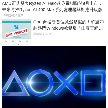
AMD正式發表Ryzen AI Halo迷你電腦將於9月上市，
未來將推Ryzen AI 400 Max系列處理器與對應升級版
半導體/電子產業
Google搜尋首位竟然是假的！超過70
款熱門Windows軟體爆「山寨官網」
危機
雲端/資訊安全