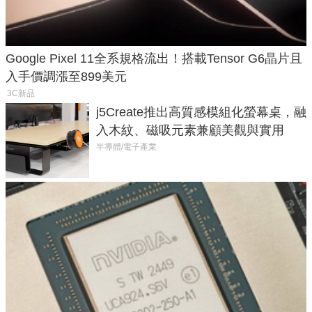
Google Pixel 11全系規格流出！搭載Tensor G6晶片且
入手價調漲至899美元
3C新品
j5Create推出高質感模組化螢幕桌，融
入木紋、磁吸元素兼顧美觀與實用
半導體/電子產業