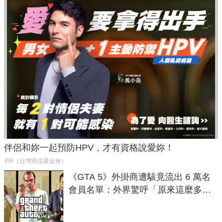
伴侶和妳一起預防HPV，才有資格說愛妳！
PR（台灣癌症基金會）
《GTA 5》外掛商遭駭竟流出 6 萬名
會員名單：外界驚呼「原來這麼多人
在開掛！」