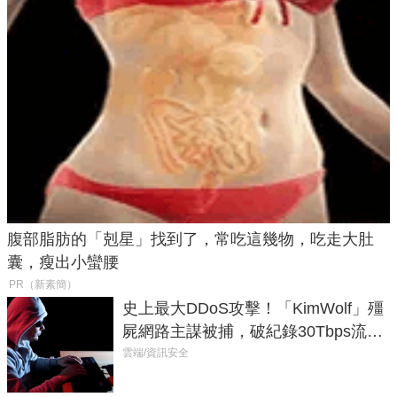
腹部脂肪的「剋星」找到了，常吃這幾物，吃走大肚
囊，瘦出小蠻腰
PR（新素簡）
史上最大DDoS攻擊！「KimWolf」殭
屍網路主謀被捕，破紀錄30Tbps流量
癱瘓全球！
雲端/資訊安全