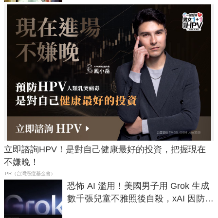
立即諮詢HPV！是對自己健康最好的投資，把握現在
不嫌晚！
PR（台灣癌症基金會）
恐怖 AI 濫用！美國男子用 Grok 生成
數千張兒童不雅照後自殺，xAI 因防護
失靈與不配合警方遭起訴