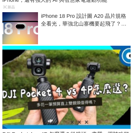
iPhone，還有強大的 AI 與智慧家電連動功能
3C新品
iPhone 18 Pro 設計圖 A20 晶片規格
全看光，華強北山寨機要起飛了？專
家曝山寨機無法復刻兩大關鍵