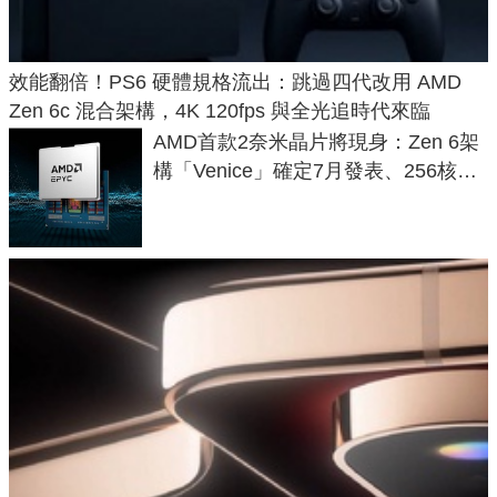
效能翻倍！PS6 硬體規格流出：跳過四代改用 AMD
Zen 6c 混合架構，4K 120fps 與全光追時代來臨
AMD首款2奈米晶片將現身：Zen 6架
構「Venice」確定7月發表、256核心
效能大噴發70%