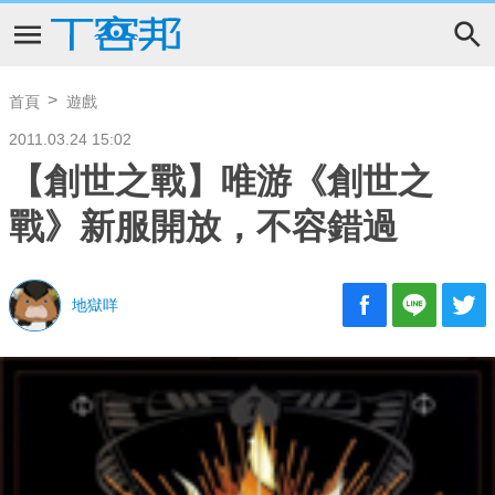
首頁
遊戲
2011.03.24 15:02
【創世之戰】唯游《創世之
戰》新服開放，不容錯過
地獄咩