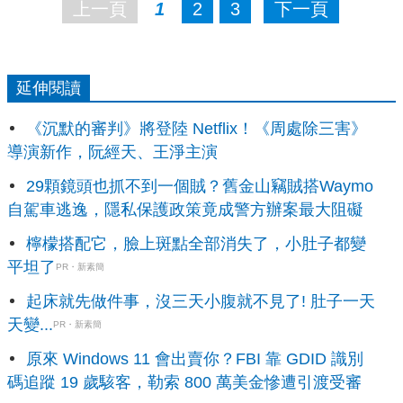
上一頁
1
2
3
下一頁
延伸閱讀
《沉默的審判》將登陸 Netflix！《周處除三害》
導演新作，阮經天、王淨主演
29顆鏡頭也抓不到一個賊？舊金山竊賊搭Waymo
自駕車逃逸，隱私保護政策竟成警方辦案最大阻礙
檸檬搭配它，臉上斑點全部消失了，小肚子都變
平坦了
PR・新素簡
起床就先做件事，沒三天小腹就不見了! 肚子一天
天變...
PR・新素簡
原來 Windows 11 會出賣你？FBI 靠 GDID 識別
碼追蹤 19 歲駭客，勒索 800 萬美金慘遭引渡受審