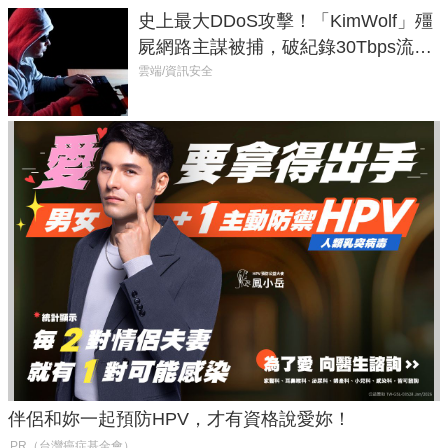
史上最大DDoS攻擊！「KimWolf」殭
屍網路主謀被捕，破紀錄30Tbps流量
癱瘓全球！
雲端/資訊安全
伴侶和妳一起預防HPV，才有資格說愛妳！
PR（台灣癌症基金會）