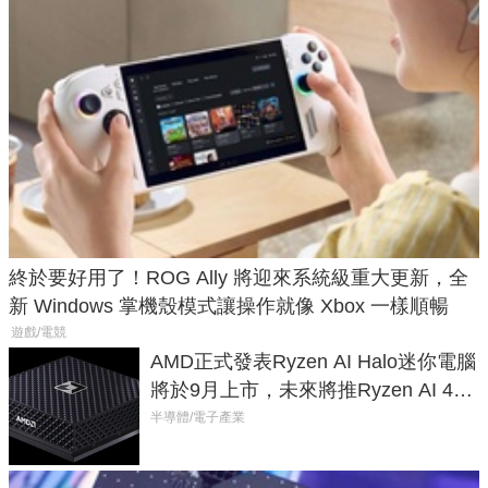
終於要好用了！ROG Ally 將迎來系統級重大更新，全
新 Windows 掌機殼模式讓操作就像 Xbox 一樣順暢
遊戲/電競
AMD正式發表Ryzen AI Halo迷你電腦
將於9月上市，未來將推Ryzen AI 400
Max系列處理器與對應升級版
半導體/電子產業