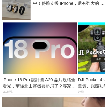
中！傳將支援 iPhone，還有強大的 AI
與智慧家電連動功能
iPhone 18 Pro 設計圖 A20 晶片規格全
DJI Pocket
看光，華強北山寨機要起飛了？專家曝
畫質、跟隨功
山寨機無法復刻兩大關鍵
一次看懂兩台
3C新品
評測