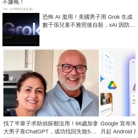
不嫌晚！
PR（台灣癌症基金會）
恐怖 AI 濫用！美國男子用 Grok 生成
數千張兒童不雅照後自殺，xAI 因防護
失靈與不配合警方遭起訴
找了半輩子求助偵探都沒用！66歲加拿
Google 宣布淘汰 
大男子靠ChatGPT，成功找回失散50
月起 Android