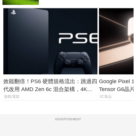
效能翻倍！PS6 硬體規格流出：跳過四
Google Pix
代改用 AMD Zen 6c 混合架構，4K
Tensor G6
120fps 與全光追時代來臨
元
遊戲/電競
3C新品
ADVERTISEMENT