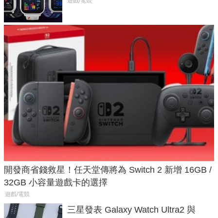
不過竟然不能連手機？
遊戲/電競
開發商省錢救星！任天堂傳將為 Switch 2 新增 16GB /
32GB 小容量遊戲卡的選擇
遊戲/電競
三星發表 Galaxy Watch Ultra2 與