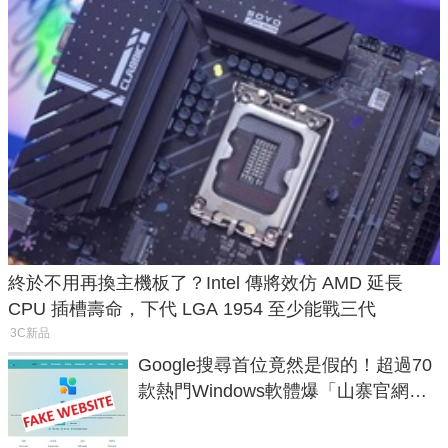
終於不用再換主機板了？Intel 傳將效仿 AMD 延長
CPU 插槽壽命，下代 LGA 1954 至少能戰三代
3C新品
Google搜尋首位竟然是假的！超過70
款熱門Windows軟體爆「山寨官網」
危機