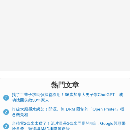
熱門文章
找了半輩子求助偵探都沒用！66歲加拿大男子靠ChatGPT，成
1
功找回失散50年家人
打破大廠墨水綁架！開源、無 DRM 限制的「Open Printer」概
2
念機亮相
台積電2奈米太猛了！流片量是3奈米同期的4倍，Google與蘋果
3
搶首發、輝達與AMD排隊等產能