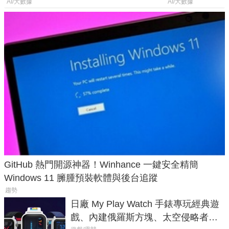
年家人
AI/大數據
AI/大數據
GitHub 熱門開源神器！Winhance 一鍵安全精簡
Windows 11 臃腫預裝軟體與後台追蹤
趨勢
日廠 My Play Watch 手錶專玩經典遊
戲、內建俄羅斯方塊、太空侵略者，