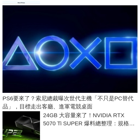
PS6要來了？索尼總裁曝次世代主機「不只是PC替代
品」，目標走出客廳、進軍電競桌面
24GB 大容量來了！NVIDIA RTX
5070 Ti SUPER 爆料總整理：規格、
功耗、上市時間