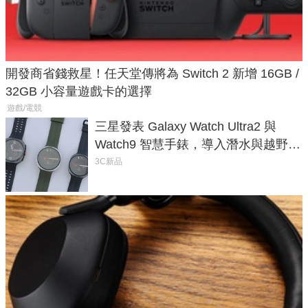
開發商省錢救星！任天堂傳將為 Switch 2 新增 16GB /
32GB 小容量遊戲卡的選擇
遊戲/電競
三星發表 Galaxy Watch Ultra2 與
Watch9 智慧手錶，導入潛水與越野跑
導航功能
3C新品