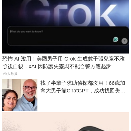
恐怖 AI 濫用！美國男子用 Grok 生成數千張兒童不雅
照後自殺，xAI 因防護失靈與不配合警方遭起訴
AI/大數據
找了半輩子求助偵探都沒用！66歲加
拿大男子靠ChatGPT，成功找回失散
50年家人