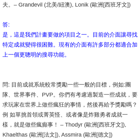
夫。– Grandevil (北美/紐澳), Lonik (歐洲[西班牙文])
答:
是，這是我們計畫要做的項目之一。目前的介面讓尋找
特定成就變得很困難。現有的介面有許多部分都適合加
上一個更聰明的搜尋功能。
問: 目前成就系統較常獎勵一些一般的目標，例如:團
隊、世界事件、PVP。你們有考慮過製造一些成就，要
求玩家在世界上做些瘋狂的事情，然後再給予獎勵嗎？
例 如單挑首領或菁英怪、或者像是炸雞勇者成就一
樣，就是做些瘋癲事！ – Thodyr (歐洲[西班牙文]),
Khaelthas (歐洲[法文]), Assmira (歐洲[德文])