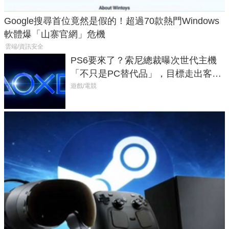
Google搜尋首位竟然是假的！超過70款熱門Windows
軟體爆「山寨官網」危機
雲端/資訊安全
PS6要來了？索尼總裁曝次世代主機
「不只是PC替代品」，目標走出客
廳、進軍電競桌面
遊戲/電競