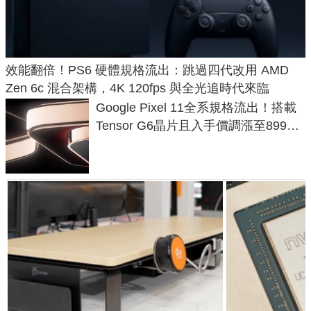
效能翻倍！PS6 硬體規格流出：跳過四代改用 AMD
Zen 6c 混合架構，4K 120fps 與全光追時代來臨
Google Pixel 11全系規格流出！搭載
Tensor G6晶片且入手價調漲至899美
元