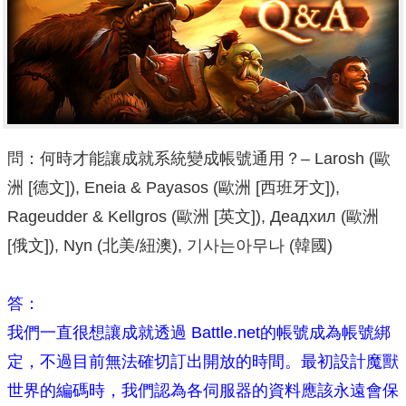
問：何時才能讓成就系統變成帳號通用？– Larosh (歐
洲 [德文]), Eneia & Payasos (歐洲 [西班牙文]),
Rageudder & Kellgros (歐洲 [英文]), Деадхил (歐洲
[俄文]), Nyn (北美/紐澳), 기사는아무나 (韓國)
答：
我們一直很想讓成就透過 Battle.net的帳號成為帳號綁
定，不過目前無法確切訂出開放的時間。最初設計魔獸
世界的編碼時，我們認為各伺服器的資料應該永遠會保