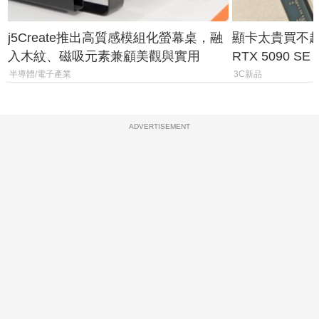
j5Create推出高質感模組化螢幕桌，融
顯卡太貴買不起？
入木紋、磁吸元素兼顧美觀與實用
RTX 5090 S
體
半導體/電子產業
3C新品
ADVERTISEMENT