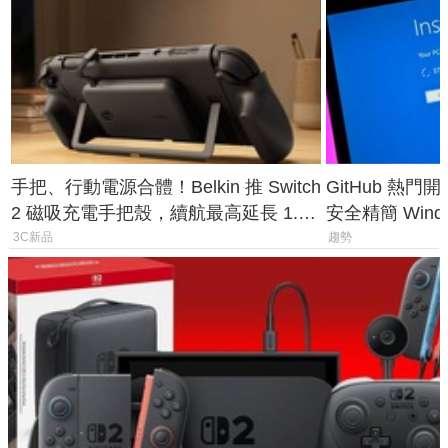
手把、行動電源合體！Belkin 推 Switch
GitHub 熱門
2 磁吸充電手把殼，續航最高延長 1.5
安全精簡 Wind
倍
後台追蹤
3C新品
趨勢