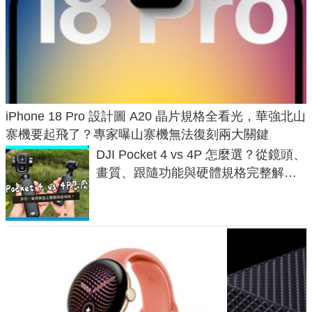
iPhone 18 Pro 設計圖 A20 晶片規格全看光，華強北山
寨機要起飛了？專家曝山寨機無法復刻兩大關鍵
DJI Pocket 4 vs 4P 怎麼選？從鏡頭、
畫質、跟隨功能與硬體規格完整解
析，一次看懂兩台差異