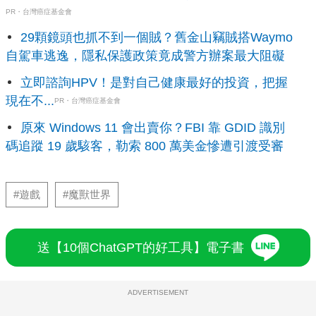
PR・台灣癌症基金會
29顆鏡頭也抓不到一個賊？舊金山竊賊搭Waymo
自駕車逃逸，隱私保護政策竟成警方辦案最大阻礙
立即諮詢HPV！是對自己健康最好的投資，把握
現在不...
PR・台灣癌症基金會
原來 Windows 11 會出賣你？FBI 靠 GDID 識別
碼追蹤 19 歲駭客，勒索 800 萬美金慘遭引渡受審
#遊戲
#魔獸世界
送【10個ChatGPT的好工具】電子書
ADVERTISEMENT