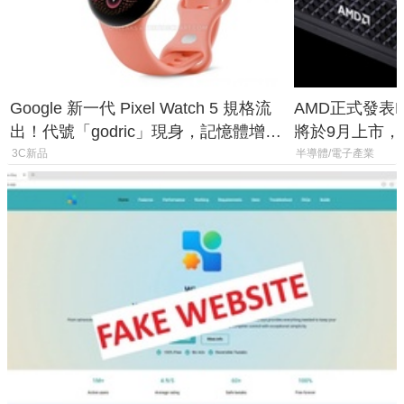
Google 新一代 Pixel Watch 5 規格流
AMD正式發表Ry
出！代號「godric」現身，記憶體增強
將於9月上市，未來
鎖定 AI 應用
Max系列處理
3C新品
半導體/電子產業