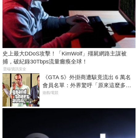
史上最大DDoS攻擊！「KimWolf」殭屍網路主謀被
捕，破紀錄30Tbps流量癱瘓全球！
雲端/資訊安全
《GTA 5》外掛商遭駭竟流出 6 萬名
會員名單：外界驚呼「原來這麼多人
在開掛！」
遊戲/電競